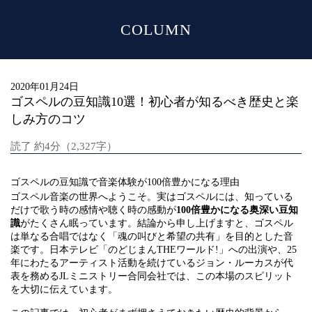
COLUMN
MENU
2020年01月24日
ゴスペルの豆知識10選！初心者が知るべき歴史と楽
しみ方のコツ
読了 約4分（2,327字）
ゴスペルの豆知識で音楽体験が100倍豊かになる理由
ゴスペル音楽の世界へようこそ。実はゴスペルには、知っている
だけで歌う時の感情や聴く時の感動が
100倍豊かになる奥深い豆知
識
がたくさん眠っています。結論から申し上げますと、ゴスペル
は単なる合唱ではなく「魂の叫びと希望の共有」を目的とした音
楽です。日本テレビ「のどじまんTHEワールド!」への出演や、25
年にわたるアーティスト活動を続けているジョン・ルーカスが代
表を務めるJLミニストリー合同会社では、この本場のスピリット
を大切に伝えています。