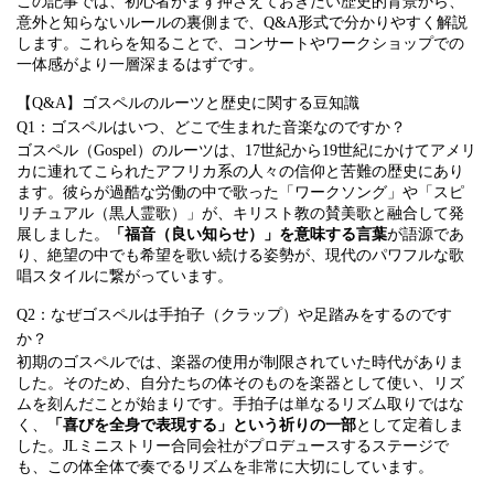
この記事では、初心者がまず押さえておきたい歴史的背景から、
意外と知らないルールの裏側まで、Q&A形式で分かりやすく解説
します。これらを知ることで、コンサートやワークショップでの
一体感がより一層深まるはずです。
【Q&A】ゴスペルのルーツと歴史に関する豆知識
Q1：ゴスペルはいつ、どこで生まれた音楽なのですか？
ゴスペル（Gospel）のルーツは、17世紀から19世紀にかけてアメリ
カに連れてこられたアフリカ系の人々の信仰と苦難の歴史にあり
ます。彼らが過酷な労働の中で歌った「ワークソング」や「スピ
リチュアル（黒人霊歌）」が、キリスト教の賛美歌と融合して発
展しました。
「福音（良い知らせ）」を意味する言葉
が語源であ
り、絶望の中でも希望を歌い続ける姿勢が、現代のパワフルな歌
唱スタイルに繋がっています。
Q2：なぜゴスペルは手拍子（クラップ）や足踏みをするのです
か？
初期のゴスペルでは、楽器の使用が制限されていた時代がありま
した。そのため、自分たちの体そのものを楽器として使い、リズ
ムを刻んだことが始まりです。手拍子は単なるリズム取りではな
く、
「喜びを全身で表現する」という祈りの一部
として定着しま
した。JLミニストリー合同会社がプロデュースするステージで
も、この体全体で奏でるリズムを非常に大切にしています。