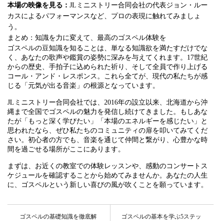
本場の映像を見る：
JLミニストリー合同会社の代表ジョン・ルー
カスによるパフォーマンスなど、プロの表現に触れてみましょ
う。
まとめ：知識を力に変えて、最高のゴスペル体験を
ゴスペルの豆知識を知ることは、単なる知識欲を満たすだけでな
く、あなたの歌声や鑑賞の姿勢に深みを与えてくれます。17世紀
からの歴史、手拍子に込められた祈り、そして全員で作り上げる
コール・アンド・レスポンス。これら全てが、現代の私たちが感
じる「元気が出る音楽」の根源となっています。
JLミニストリー合同会社では、2016年の設立以来、北海道から沖
縄まで全国でゴスペルの魅力を発信し続けてきました。もしあな
たが「もっと深く学びたい」「本場のエネルギーを感じたい」と
思われたなら、ぜひ私たちのコミュニティの扉を叩いてみてくだ
さい。初心者の方でも、音楽を通じて仲間と繋がり、心豊かな時
間を過ごせる場所がここにあります。
まずは、お近くの教室での体験レッスンや、感動のコンサートス
ケジュールを確認することから始めてみませんか。あなたの人生
に、ゴスペルという新しい喜びの風が吹くことを願っています。
ゴスペルの基礎知識を徹底解
ゴスペルの基本を学ぶ5ステッ