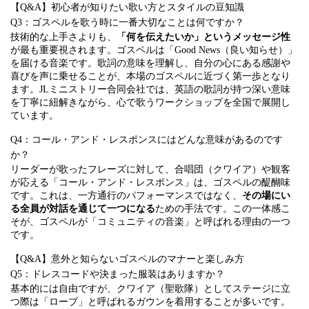
【Q&A】初心者が知りたい歌い方とスタイルの豆知識
Q3：ゴスペルを歌う時に一番大切なことは何ですか？
技術的な上手さよりも、
「何を伝えたいか」というメッセージ性
が最も重要視されます。ゴスペルは「Good News（良い知らせ）」
を届ける音楽です。歌詞の意味を理解し、自分の心にある感謝や
喜びを声に乗せることが、本場のゴスペルに近づく第一歩となり
ます。JLミニストリー合同会社では、英語の歌詞が持つ深い意味
を丁寧に紐解きながら、心で歌うワークショップを全国で展開し
ています。
Q4：コール・アンド・レスポンスにはどんな意味があるのです
か？
リーダーが歌ったフレーズに対して、合唱団（クワイア）や観客
が応える「コール・アンド・レスポンス」は、ゴスペルの醍醐味
です。これは、一方通行のパフォーマンスではなく、
その場にい
る全員が対話を通じて一つになる
ための手法です。この一体感こ
そが、ゴスペルが「コミュニティの音楽」と呼ばれる理由の一つ
です。
【Q&A】意外と知らないゴスペルのマナーと楽しみ方
Q5：ドレスコードや決まった服装はありますか？
基本的には自由ですが、クワイア（聖歌隊）としてステージに立
つ際は「ローブ」と呼ばれるガウンを着用することが多いです。