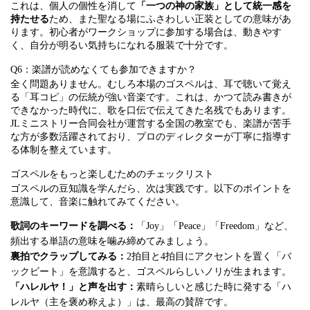
これは、個人の個性を消して
「一つの神の家族」として統一感を
持たせる
ため、また聖なる場にふさわしい正装としての意味があ
ります。初心者がワークショップに参加する場合は、動きやす
く、自分が明るい気持ちになれる服装で十分です。
Q6：楽譜が読めなくても参加できますか？
全く問題ありません。むしろ本場のゴスペルは、耳で聴いて覚え
る「耳コピ」の伝統が強い音楽です。これは、かつて読み書きが
できなかった時代に、歌を口伝で伝えてきた名残でもあります。
JLミニストリー合同会社が運営する全国の教室でも、楽譜が苦手
な方が多数活躍されており、プロのディレクターが丁寧に指導す
る体制を整えています。
ゴスペルをもっと楽しむためのチェックリスト
ゴスペルの豆知識を学んだら、次は実践です。以下のポイントを
意識して、音楽に触れてみてください。
歌詞のキーワードを調べる：
「Joy」「Peace」「Freedom」など、
頻出する単語の意味を噛み締めてみましょう。
裏拍でクラップしてみる：
2拍目と4拍目にアクセントを置く「バ
ックビート」を意識すると、ゴスペルらしいノリが生まれます。
「ハレルヤ！」と声を出す：
素晴らしいと感じた時に発する「ハ
レルヤ（主を褒め称えよ）」は、最高の賛辞です。