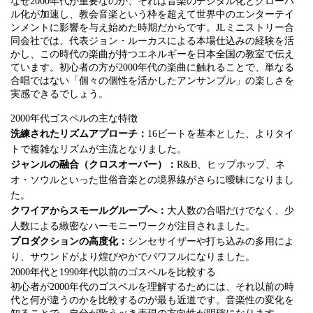
なぜ2000年代が重要なのか、それは音楽のデジタル化とグローバ
ル化が加速し、教会音楽という枠を超えて世界中のエンターテイ
ンメントに影響を与え始めた時期だからです。JLミニストリー合
同会社では、代表ジョン・ルーカスによる本場仕込みの経験を活
かし、この時代の楽曲が持つエネルギーを日本全国の教室で伝え
ています。初心者の方が2000年代の楽曲に触れることで、単なる
合唱ではない「個々の個性を活かしたアンサンブル」の楽しさを
実感できるでしょう。
2000年代ゴスペルの主な特徴
洗練されたリズムアプローチ：
16ビートを基本とした、よりタイ
トで複雑なリズムが主流となりました。
ジャンルの融合（クロスオーバー）：
R&B、ヒップホップ、ネ
オ・ソウルといった世俗音楽との境界線がさらに曖昧になりまし
た。
クワイアからスモールグループへ：
大人数の合唱だけでなく、少
人数による緻密なハーモニーワークが注目されました。
プロダクションの高度化：
シンセサイザーや打ち込みの多用によ
り、サウンドがより煌びやかでパワフルになりました。
2000年代と1990年代以前のゴスペルを比較する
初心者が2000年代のゴスペルを理解するためには、それ以前の時
代と何が違うのかを比較するのが最も近道です。音楽性の変化を