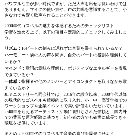
パワフルな曲が多い時代ですが、ただ大声を出せば良いわけでは
ありません。マイクの使い方や、声の共鳴を意識することで、小
さな力でも響く歌声を作ることができます。
2000年代ゴスペルの魅力を体感するためのチェックリスト
学習を進める上で、以下の項目を定期的にチェックしてみましょ
う。
リズム：
16ビートの刻みに遅れずに言葉を乗せられているか？
ハーモニー：
隣の人の声を聞き、自分のパートの役割を理解して
いるか？
マインド：
歌詞の意味を理解し、ポジティブなエネルギーを表現
できているか？
一体感：
指揮者や他のメンバーとアイコンタクトを取りながら歌
えているか？
JLミニストリー合同会社では、2016年の設立以来、2000年代以降
の現代的なゴスペルも積極的に取り入れ、小・中・高等学校での
ワークショップや企業イベントで高い評価をいただいています。
25周年を迎えるアーティスト活動に裏打ちされた信頼と、国内外
での豊富な運営経験に基づき、初心者の方でも確実に成長できる
環境を提供しています。
まとめ：2000年代のゴスペルで音楽の喜びを爆発させよう