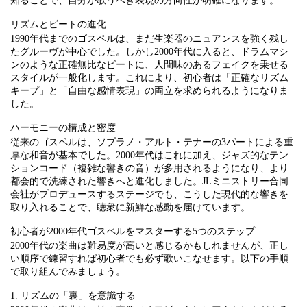
知ることで、自分が歌うべき表現の方向性が明確になります。
リズムとビートの進化
1990年代までのゴスペルは、まだ生楽器のニュアンスを強く残し
たグルーヴが中心でした。しかし2000年代に入ると、ドラムマシ
ンのような正確無比なビートに、人間味のあるフェイクを乗せる
スタイルが一般化します。これにより、初心者は「正確なリズム
キープ」と「自由な感情表現」の両立を求められるようになりま
した。
ハーモニーの構成と密度
従来のゴスペルは、ソプラノ・アルト・テナーの3パートによる重
厚な和音が基本でした。2000年代はこれに加え、ジャズ的なテン
ションコード（複雑な響きの音）が多用されるようになり、より
都会的で洗練された響きへと進化しました。JLミニストリー合同
会社がプロデュースするステージでも、こうした現代的な響きを
取り入れることで、聴衆に新鮮な感動を届けています。
初心者が2000年代ゴスペルをマスターする5つのステップ
2000年代の楽曲は難易度が高いと感じるかもしれませんが、正し
い順序で練習すれば初心者でも必ず歌いこなせます。以下の手順
で取り組んでみましょう。
1. リズムの「裏」を意識する