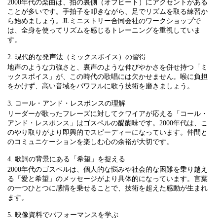
2000年代の楽曲は、拍の裏側（オフビート）にアクセントがある
ことが多いです。手拍子を叩きながら、足でリズムを取る練習か
ら始めましょう。JLミニストリー合同会社のワークショップで
は、全身を使ってリズムを感じるトレーニングを重視していま
す。
2. 現代的な発声法（ミックスボイス）の習得
地声のような力強さと、裏声のような伸びやかさを併せ持つ「ミ
ックスボイス」が、この時代の歌唱には欠かせません。喉に負担
をかけず、高い音域をパワフルに歌う技術を磨きましょう。
3. コール・アンド・レスポンスの理解
リーダーが歌ったフレーズに対してクワイアが応える「コール・
アンド・レスポンス」はゴスペルの醍醐味です。2000年代は、こ
のやり取りがより即興的でスピーディーになっています。仲間と
のコミュニケーションを楽しむ心の余裕が大切です。
4. 歌詞の背景にある「希望」を捉える
2000年代のゴスペルは、個人的な悩みや社会的な困難を乗り越え
る「愛と希望」のメッセージがより具体的になっています。言葉
の一つひとつに感情を乗せることで、技術を超えた感動が生まれ
ます。
5. 映像資料でパフォーマンスを学ぶ