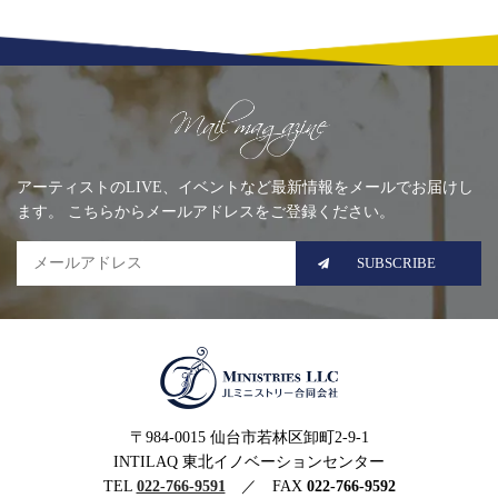
Mailing list
アーティストのLIVE、イベントなど最新情報をメールでお届けし
ます。 こちらからメールアドレスをご登録ください。
SUBSCRIBE
MINISTRIES LLC JLミニ
〒984-0015 仙台市若林区卸町2-9-1
ストリー合同会社
INTILAQ 東北イノベーションセンター
TEL
022-766-9591
／ FAX
022-766-9592