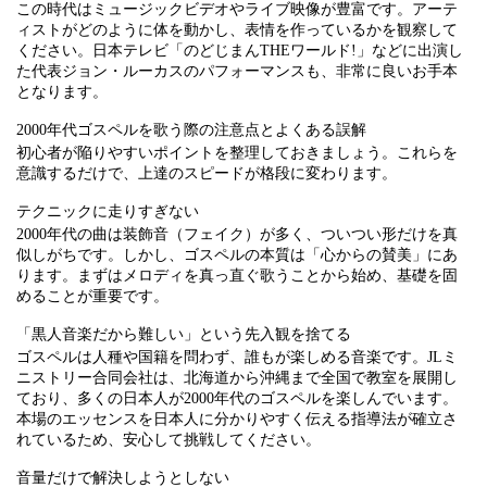
この時代はミュージックビデオやライブ映像が豊富です。アーテ
ィストがどのように体を動かし、表情を作っているかを観察して
ください。日本テレビ「のどじまんTHEワールド!」などに出演し
た代表ジョン・ルーカスのパフォーマンスも、非常に良いお手本
となります。
2000年代ゴスペルを歌う際の注意点とよくある誤解
初心者が陥りやすいポイントを整理しておきましょう。これらを
意識するだけで、上達のスピードが格段に変わります。
テクニックに走りすぎない
2000年代の曲は装飾音（フェイク）が多く、ついつい形だけを真
似しがちです。しかし、ゴスペルの本質は「心からの賛美」にあ
ります。まずはメロディを真っ直ぐ歌うことから始め、基礎を固
めることが重要です。
「黒人音楽だから難しい」という先入観を捨てる
ゴスペルは人種や国籍を問わず、誰もが楽しめる音楽です。JLミ
ニストリー合同会社は、北海道から沖縄まで全国で教室を展開し
ており、多くの日本人が2000年代のゴスペルを楽しんでいます。
本場のエッセンスを日本人に分かりやすく伝える指導法が確立さ
れているため、安心して挑戦してください。
音量だけで解決しようとしない