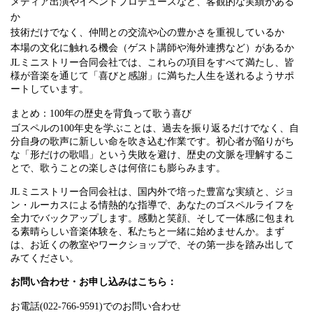
メディア出演やイベントプロデュースなど、客観的な実績がある
か
技術だけでなく、仲間との交流や心の豊かさを重視しているか
本場の文化に触れる機会（ゲスト講師や海外連携など）があるか
JLミニストリー合同会社では、これらの項目をすべて満たし、皆
様が音楽を通じて「喜びと感謝」に満ちた人生を送れるようサポ
ートしています。
まとめ：100年の歴史を背負って歌う喜び
ゴスペルの100年史を学ぶことは、過去を振り返るだけでなく、自
分自身の歌声に新しい命を吹き込む作業です。初心者が陥りがち
な「形だけの歌唱」という失敗を避け、歴史の文脈を理解するこ
とで、歌うことの楽しさは何倍にも膨らみます。
JLミニストリー合同会社は、国内外で培った豊富な実績と、ジョ
ン・ルーカスによる情熱的な指導で、あなたのゴスペルライフを
全力でバックアップします。感動と笑顔、そして一体感に包まれ
る素晴らしい音楽体験を、私たちと一緒に始めませんか。まず
は、お近くの教室やワークショップで、その第一歩を踏み出して
みてください。
お問い合わせ・お申し込みはこちら：
お電話(022-766-9591)でのお問い合わせ