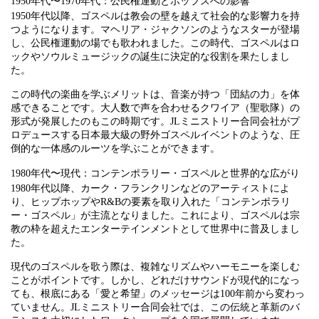
1950年代〜1970年代：公民権運動とポップスへの影響
1950年代以降、ゴスペルは教会の壁を越えて社会的な影響力を持
つようになります。マヘリア・ジャクソンのようなスターが登場
し、公民権運動の場でも歌われました。この時代、ゴスペルはロ
ックやソウルミュージックの誕生に決定的な役割を果たしまし
た。
この時代の楽曲を学ぶメリットは、音楽が持つ「団結の力」を体
感できることです。大人数で声を合わせるクワイア（聖歌隊）の
形式が発展したのもこの時期です。JLミニストリー合同会社がプ
ロデュースする日本最大級の野外ゴスペルイベントのような、圧
倒的な一体感のルーツを学ぶことができます。
1980年代〜現代：コンテンポラリー・ゴスペルと世界的な広がり
1980年代以降、カーク・フランクリンなどのアーティストによ
り、ヒップホップやR&Bの要素を取り入れた「コンテンポラリ
ー・ゴスペル」が主流となりました。これにより、ゴスペルは宗
教の枠を超えたエンターテインメントとして世界中に普及しまし
た。
現代のゴスペルを歌う際は、複雑なリズムやハーモニーを楽しむ
ことがポイントです。しかし、どれだけサウンドが現代的になっ
ても、根底にある「愛と希望」のメッセージは100年前から変わっ
ていません。JLミニストリー合同会社では、この伝統と革新のバ