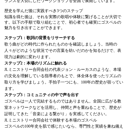
ランスを大切にしたワークショップを全国で展開しています。
歴史を学んだ後に実践すべき3つのステップ
知識を得た後は、それを実際の歌唱や体験に繋げることが大切で
す。以下の手順で取り組むことで、初心者でも確実にゴスペルの
魅力を引き出すことができます。
ステップ1：歌詞の背景をリサーチする
歌う曲がどの時代に作られたものかを確認しましょう。当時の
人々がどのような状況でその言葉を紡いだのかを知るだけで、表
現力は劇的に変わります。
ステップ2：本場のリズムに触れる
JLミニストリー合同会社の代表ジョン・ルーカスのような、本場
の文化を理解している指導者のもとで、体全体を使ったリズムの
取り方を学びましょう。手拍子一つにも、100年の歴史が宿ってい
ます。
ステップ3：コミュニティの中で声を出す
ゴスペルは一人で完結するものではありません。全国に広がる教
室ネットワークなどを活用し、仲間と声を重ねることで、歴史が
証明してきた「音楽による繋がり」を実感してください。
JLミニストリー合同会社で体験する本場のゴスペル
ゴスペルの100年史を肌で感じたいなら、専門性と実績を兼ね備え