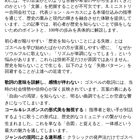
めには、その音楽がどのような苦難や希望の中から生まれてきた
のかという「文脈」を把握することが不可欠です。JLミニストリ
ー合同会社では、代表ジョン・ルーカスによる本場仕込みの指導
を通じて、歴史の重みと現代の輝きを融合させた体験を提供して
います。この記事では、初心者が歴史を知らないことで損をしな
いためのポイントと、100年の歩みを具体的に解説します。
初心者が陥りやすい「歴史を知らないことによる失敗」とは
ゴスペルを学び始めたばかりの方が直面しやすい壁に、「なぜか
ソウルフルに歌えない」「リズムが単調になってしまう」という
悩みがあります。これらは技術不足だけが原因ではありません。
歴史を知らないことで生じる、以下のような「失敗パターン」を
回避することが上達への近道です。
歌詞の意味を誤解し、感情が伴わない：
ゴスペルの歌詞には、当
時の社会情勢や信仰心が深く反映されています。言葉の裏にある
「自由への渇望」を知らないと、明るい曲調でもどこか空虚な響
きになってしまいます。
コール＆レスポンスの形式美を無視する：
指導者と歌い手が対話
するように歌うこの形式は、歴史的なコミュニティの繋がりから
生まれました。これを単なる「合図」と捉えると、一体感という
最大の魅力を逃してしまいます。
ジャンルの混同による違和感：
クラシックの発声法だけでゴスペ