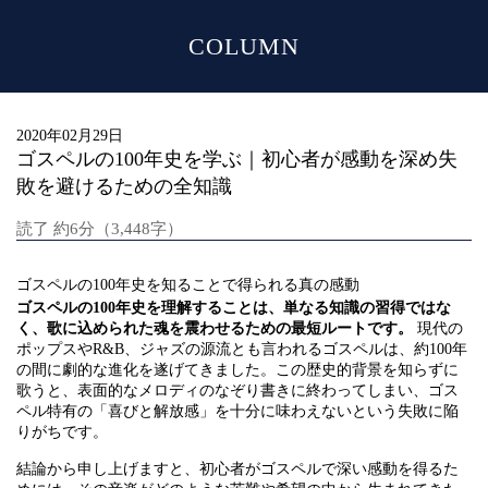
COLUMN
MENU
2020年02月29日
ゴスペルの100年史を学ぶ｜初心者が感動を深め失
敗を避けるための全知識
読了 約6分（3,448字）
ゴスペルの100年史を知ることで得られる真の感動
ゴスペルの100年史を理解することは、単なる知識の習得ではな
く、歌に込められた魂を震わせるための最短ルートです。
現代の
ポップスやR&B、ジャズの源流とも言われるゴスペルは、約100年
の間に劇的な進化を遂げてきました。この歴史的背景を知らずに
歌うと、表面的なメロディのなぞり書きに終わってしまい、ゴス
ペル特有の「喜びと解放感」を十分に味わえないという失敗に陥
りがちです。
結論から申し上げますと、初心者がゴスペルで深い感動を得るた