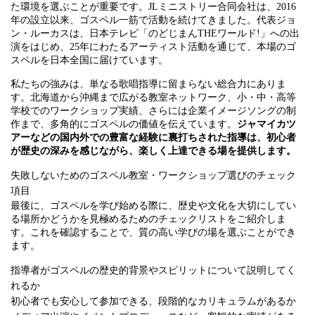
た環境を選ぶことが重要です。JLミニストリー合同会社は、2016
年の設立以来、ゴスペル一筋で活動を続けてきました。代表ジョ
ン・ルーカスは、日本テレビ「のどじまんTHEワールド!」への出
演をはじめ、25年にわたるアーティスト活動を通じて、本場のゴ
スペルを日本全国に届けています。
私たちの強みは、単なる歌唱指導に留まらない総合力にありま
す。北海道から沖縄まで広がる教室ネットワーク、小・中・高等
学校でのワークショップ実績、さらには企業イメージソングの制
作まで、多角的にゴスペルの価値を伝えています。
ジャマイカツ
アーなどの国内外での豊富な経験に裏打ちされた指導は、初心者
が歴史の深みを感じながら、楽しく上達できる場を提供します。
失敗しないためのゴスペル教室・ワークショップ選びのチェック
項目
最後に、ゴスペルを学び始める際に、歴史や文化を大切にしてい
る場所かどうかを見極めるためのチェックリストをご紹介しま
す。これを確認することで、質の高い学びの場を選ぶことができ
ます。
指導者がゴスペルの歴史的背景やスピリットについて説明してく
れるか
初心者でも安心して参加できる、段階的なカリキュラムがあるか