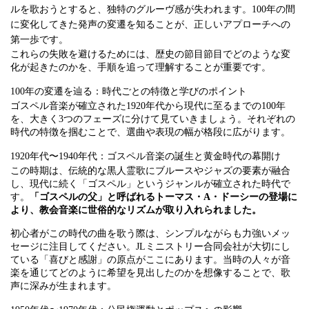
ルを歌おうとすると、独特のグルーヴ感が失われます。100年の間
に変化してきた発声の変遷を知ることが、正しいアプローチへの
第一歩です。
これらの失敗を避けるためには、歴史の節目節目でどのような変
化が起きたのかを、手順を追って理解することが重要です。
100年の変遷を辿る：時代ごとの特徴と学びのポイント
ゴスペル音楽が確立された1920年代から現代に至るまでの100年
を、大きく3つのフェーズに分けて見ていきましょう。それぞれの
時代の特徴を掴むことで、選曲や表現の幅が格段に広がります。
1920年代〜1940年代：ゴスペル音楽の誕生と黄金時代の幕開け
この時期は、伝統的な黒人霊歌にブルースやジャズの要素が融合
し、現代に続く「ゴスペル」というジャンルが確立された時代で
す。
「ゴスペルの父」と呼ばれるトーマス・A・ドーシーの登場に
より、教会音楽に世俗的なリズムが取り入れられました。
初心者がこの時代の曲を歌う際は、シンプルながらも力強いメッ
セージに注目してください。JLミニストリー合同会社が大切にし
ている「喜びと感謝」の原点がここにあります。当時の人々が音
楽を通じてどのように希望を見出したのかを想像することで、歌
声に深みが生まれます。