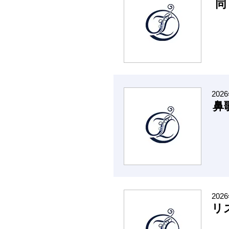
同
202
鼻
202
リ