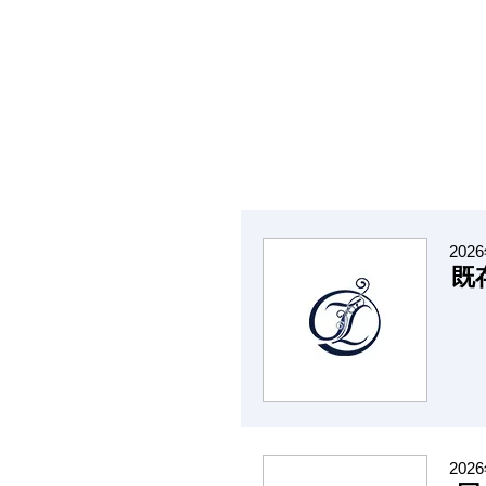
202
既
202