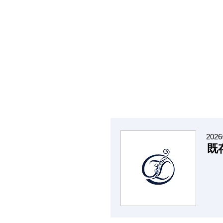
202
既