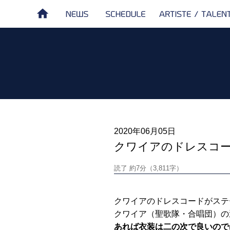
NEWS
SCHEDULE
ARTISTE /
HOME
TALENT
2020年06月05日
クワイアのドレスコー
読了 約7分（3,811字）
クワイアのドレスコードがステ
クワイア（聖歌隊・合唱団）の
あれば衣装は二の次で良いので