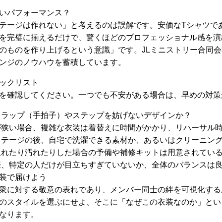
いパフォーマンス？
テージは作れない」と考えるのは誤解です。安価なTシャツで
を完璧に揃えるだけで、驚くほどのプロフェッショナル感を演
のものを作り上げるという意識」です。JLミニストリー合同
ンジのノウハウを蓄積しています。
ックリスト
を確認してください。一つでも不安がある場合は、早めの対策
ラップ（手拍子）やステップを妨げないデザインか？
狭い場合、複雑な衣装は着替えに時間がかかり、リハーサル
テージの後、自宅で洗濯できる素材か、あるいはクリーニン
れたり汚れたりした場合の予備や補修キットは用意されてい
、特定の人だけが目立ちすぎていないか、全体のバランスは
装で届けよう
衆に対する敬意の表れであり、メンバー同士の絆を可視化する
のスタイルを選ぶにせよ、そこに「なぜこの衣装なのか」とい
なります。