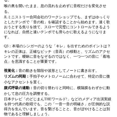
る。
喉の奥を開いたまま、息の流れを止めずに音程だけを変化させ
る。
JLミニストリー合同会社のワークショップでも、まずはゆっくり
としたテンポで「音の粒」を確認することから始めます。速く歌
おうとする焦りを捨て、スローで完璧にコントロールできるよう
になれば、自然と速いテンポでも滑らかに歌えるようになりま
す。
Q3：本場のシンガーのような「キレ」を出すためのポイントは？
キレの正体は、正確なピッチ（音高）の移動と、リズムのアクセ
ントです。曖昧に音をなぞるのではなく、一つ一つの音に「着地
点」を意識することが重要です。
視覚化：
音の動きを階段や波形としてノートに書き出す。
リズムの同期：
手拍子やメトロノームに合わせて、特定の音に微
小なアクセントを置く。
腹式呼吸の連動：
音の切り替わりと同時に、横隔膜をわずかに動
かして息の圧力を調整する。
日本テレビ「のどじまんTHEワールド!」などのメディア出演実績
を持つ代表の歌唱でも、この「一音一音の明確さ」が圧倒的な説
得力を生んでいます。音を繋げることと、音がぼやけることは別
物であると理解しましょう。