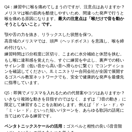
Q4：練習中に喉を痛めてしまうのですが、注意点はありますか？
メリスマは喉の筋肉を酷使しやすいため、間違った発声で行うと
喉を痛める原因になります。
最大の注意点は「喉だけで音を動か
そうとしないこと」です。
顎や舌の力を抜き、リラックスした状態を保つ。
高音域のメリスマでは、頭声（ヘッドボイス）を意識し、喉を締
め付けない。
練習時間は15分程度に区切り、こまめに水分補給と休憩を挟む。
もし喉に違和感を覚えたら、すぐに練習を中止し、裏声での軽い
サイレン音（低い音から高い音へ滑らかに繋ぐ）でコンディショ
ンを確認してください。JLミニストリー合同会社が全国で展開す
るゴスペル教室ネットワークでも、安全で健康的な発声を最優先
に指導しています。
Q5：即興でメリスマを入れるための代替案やコツはありますか？
いきなり複雑な動きを目指すのではなく、まずは「3音の動き」に
限定して練習することをお勧めします。例えば「ド・レ・ド」や
「ミ・レ・ド」といった短いパターンを、あらゆる歌詞の語尾に
当てはめてみる練習です。
ペンタトニックスケールの活用：
ゴスペルと相性の良い5音音階