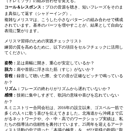
（ドレミソラ）の組み合わせを覚える。
コール＆レスポンス：
プロの音源を聴き、短いフレーズをそのま
ま真似して返す（シャドーイング）。
複雑なメリスマは、こうした小さなパターンの組み合わせで構成
されています。基本のパーツを増やすことが、結果として自由な
表現に繋がります。
メリスマ習得のための実践チェックリスト
練習の質を高めるために、以下の項目をセルフチェックに活用し
てください。
姿勢：
足は肩幅に開き、重心が安定しているか？
脱力：
肩や首筋に浮き出た筋（すじ）がないか？
音程：
録音して聴いた際、全ての音が正確なピッチで鳴っている
か？
リズム：
フレーズの終わりがリズムから遅れていないか？
感情：
技術に集中しすぎて、歌詞の意味や喜びを忘れていない
か？
JLミニストリー合同会社は、2016年の設立以来、ゴスペル一筋で
多くの人々に歌う喜びを伝えてきました。北海道から沖縄まで広
がるネットワークや、小・中・高でのワークショップ実績は、私
たちの指導法の信頼性を裏付けています。25周年を迎えるアーテ
ィスト活動の中で培った「本場の極意」を、ぜひ皆様の歌唱に取