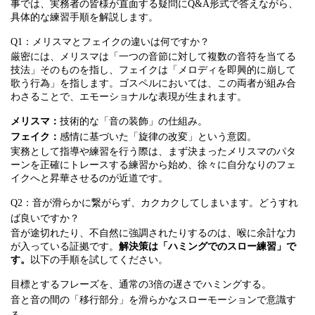
事では、実務者の皆様が直面する疑問にQ&A形式で答えながら、
具体的な練習手順を解説します。
Q1：メリスマとフェイクの違いは何ですか？
厳密には、メリスマは「一つの音節に対して複数の音符を当てる
技法」そのものを指し、フェイクは「メロディを即興的に崩して
歌う行為」を指します。ゴスペルにおいては、この両者が組み合
わさることで、エモーショナルな表現が生まれます。
メリスマ：
技術的な「音の装飾」の仕組み。
フェイク：
感情に基づいた「旋律の改変」という意図。
実務として指導や練習を行う際は、まず決まったメリスマのパタ
ーンを正確にトレースする練習から始め、徐々に自分なりのフェ
イクへと昇華させるのが近道です。
Q2：音が滑らかに繋がらず、カクカクしてしまいます。どうすれ
ば良いですか？
音が途切れたり、不自然に強調されたりするのは、喉に余計な力
が入っている証拠です。
解決策は「ハミングでのスロー練習」で
す。
以下の手順を試してください。
目標とするフレーズを、通常の3倍の遅さでハミングする。
音と音の間の「移行部分」を滑らかなスローモーションで意識す