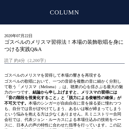
COLUMN
MENU
2020年07月22日
ゴスペルのメリスマ習得法！本場の装飾歌唱を身に
つける実践Q&A
読了 約4分（2,200字）
ゴスペルのメリスマを習得して本場の響きを再現する
ゴスペルの歌唱において、一つの音節を複数の音に細かく分割し
て歌う「メリスマ（Melisma）」は、聴衆の心を揺さぶる最大の魅
力の一つです。
結論から申し上げますと、メリスマの習得には
「音の階段を視覚化すること」と「脱力による俊敏性の確保」が
不可欠です。
本場のシンガーが自由自在に音を操る姿に憧れつつ
も、自分では音がぼやけてしまう、あるいは喉が締まってしまう
という悩みを抱える方は少なくありません。JLミニストリー合同
会社では、代表ジョン・ルーカスによる本場仕込みの技術をベー
スに、日本人の声の特性に合わせた指導を行っています。この記