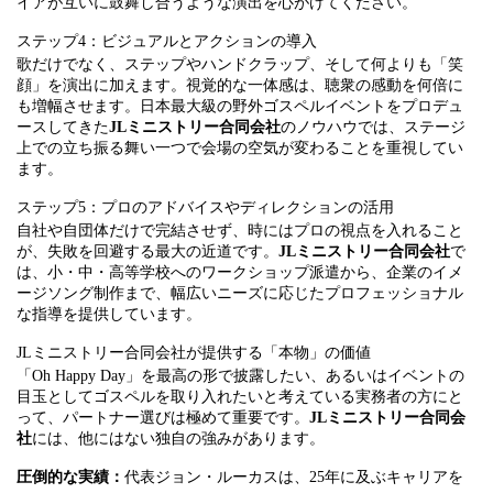
イアが互いに鼓舞し合うような演出を心がけてください。
ステップ4：ビジュアルとアクションの導入
歌だけでなく、ステップやハンドクラップ、そして何よりも「笑
顔」を演出に加えます。視覚的な一体感は、聴衆の感動を何倍に
も増幅させます。日本最大級の野外ゴスペルイベントをプロデュ
ースしてきた
JLミニストリー合同会社
のノウハウでは、ステージ
上での立ち振る舞い一つで会場の空気が変わることを重視してい
ます。
ステップ5：プロのアドバイスやディレクションの活用
自社や自団体だけで完結させず、時にはプロの視点を入れること
が、失敗を回避する最大の近道です。
JLミニストリー合同会社
で
は、小・中・高等学校へのワークショップ派遣から、企業のイメ
ージソング制作まで、幅広いニーズに応じたプロフェッショナル
な指導を提供しています。
JLミニストリー合同会社が提供する「本物」の価値
「Oh Happy Day」を最高の形で披露したい、あるいはイベントの
目玉としてゴスペルを取り入れたいと考えている実務者の方にと
って、パートナー選びは極めて重要です。
JLミニストリー合同会
社
には、他にはない独自の強みがあります。
圧倒的な実績：
代表ジョン・ルーカスは、25年に及ぶキャリアを