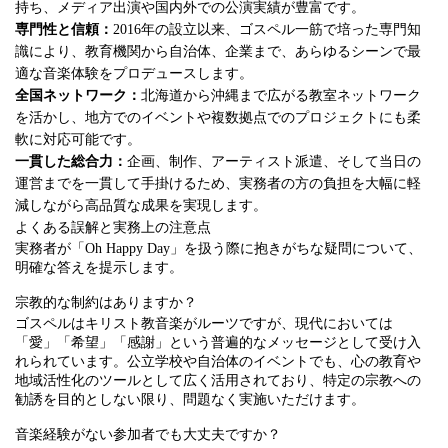
持ち、メディア出演や国内外での公演実績が豊富です。
専門性と信頼：
2016年の設立以来、ゴスペル一筋で培った専門知
識により、教育機関から自治体、企業まで、あらゆるシーンで最
適な音楽体験をプロデュースします。
全国ネットワーク：
北海道から沖縄まで広がる教室ネットワーク
を活かし、地方でのイベントや複数拠点でのプロジェクトにも柔
軟に対応可能です。
一貫した総合力：
企画、制作、アーティスト派遣、そして当日の
運営までを一貫して手掛けるため、実務者の方の負担を大幅に軽
減しながら高品質な成果を実現します。
よくある誤解と実務上の注意点
実務者が「Oh Happy Day」を扱う際に抱きがちな疑問について、
明確な答えを提示します。
宗教的な制約はありますか？
ゴスペルはキリスト教音楽がルーツですが、現代においては
「愛」「希望」「感謝」という普遍的なメッセージとして受け入
れられています。公立学校や自治体のイベントでも、心の教育や
地域活性化のツールとして広く活用されており、特定の宗教への
勧誘を目的としない限り、問題なく実施いただけます。
音楽経験がない参加者でも大丈夫ですか？