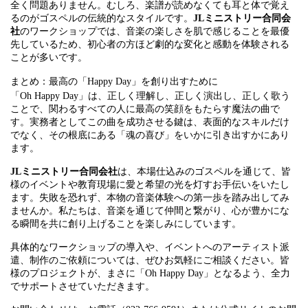
全く問題ありません。むしろ、楽譜が読めなくても耳と体で覚え
るのがゴスペルの伝統的なスタイルです。
JLミニストリー合同会
社
のワークショップでは、音楽の楽しさを肌で感じることを最優
先しているため、初心者の方ほど劇的な変化と感動を体験される
ことが多いです。
まとめ：最高の「Happy Day」を創り出すために
「Oh Happy Day」は、正しく理解し、正しく演出し、正しく歌う
ことで、関わるすべての人に最高の笑顔をもたらす魔法の曲で
す。実務者としてこの曲を成功させる鍵は、表面的なスキルだけ
でなく、その根底にある「魂の喜び」をいかに引き出すかにあり
ます。
JLミニストリー合同会社
は、本場仕込みのゴスペルを通じて、皆
様のイベントや教育現場に愛と希望の光を灯すお手伝いをいたし
ます。失敗を恐れず、本物の音楽体験への第一歩を踏み出してみ
ませんか。私たちは、音楽を通じて仲間と繋がり、心が豊かにな
る瞬間を共に創り上げることを楽しみにしています。
具体的なワークショップの導入や、イベントへのアーティスト派
遣、制作のご依頼については、ぜひお気軽にご相談ください。皆
様のプロジェクトが、まさに「Oh Happy Day」となるよう、全力
でサポートさせていただきます。