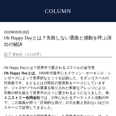
COLUMN
MENU
2020年09月28日
Oh Happy Dayとは？失敗しない選曲と感動を呼ぶ演
出の秘訣
読了 約6分（3,514字）
Oh Happy Dayとは？世界中で愛されるゴスペルの金字塔
Oh Happy Dayとは
、1960年代後半にエドウィン・ホーキンス・シ
ンガーズによって世界的なヒットを記録した、モダンゴスペルの
代表曲です。もともとは18世紀の賛美歌をベースにしています
が、ジャズやソウルの要素を取り入れた斬新なアレンジにより、
宗教の枠を超えて世界中の人々に愛されるようになりました。
JL
ミニストリー合同会社
では、25年にわたるアーティスト活動の中
で、この楽曲が持つ「圧倒的な喜び」の力を数え切れないほどの
ステージで証明してきました。