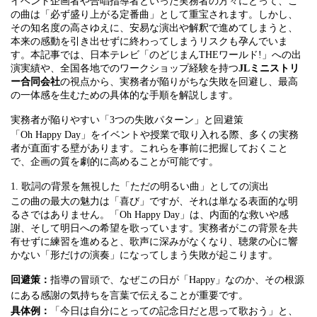
イベント企画者や合唱指導者といった実務者の方々にとって、こ
の曲は「必ず盛り上がる定番曲」として重宝されます。しかし、
その知名度の高さゆえに、安易な演出や解釈で進めてしまうと、
本来の感動を引き出せずに終わってしまうリスクも孕んでいま
す。本記事では、日本テレビ「のどじまんTHEワールド!」への出
演実績や、全国各地でのワークショップ経験を持つ
JLミニストリ
ー合同会社
の視点から、実務者が陥りがちな失敗を回避し、最高
の一体感を生むための具体的な手順を解説します。
実務者が陥りやすい「3つの失敗パターン」と回避策
「Oh Happy Day」をイベントや授業で取り入れる際、多くの実務
者が直面する壁があります。これらを事前に把握しておくこと
で、企画の質を劇的に高めることが可能です。
1. 歌詞の背景を無視した「ただの明るい曲」としての演出
この曲の最大の魅力は「喜び」ですが、それは単なる表面的な明
るさではありません。「Oh Happy Day」は、内面的な救いや感
謝、そして明日への希望を歌っています。実務者がこの背景を共
有せずに練習を進めると、歌声に深みがなくなり、聴衆の心に響
かない「形だけの演奏」になってしまう失敗が起こります。
回避策：
指導の冒頭で、なぜこの日が「Happy」なのか、その根源
にある感謝の気持ちを言葉で伝えることが重要です。
具体例：
「今日は自分にとっての記念日だと思って歌おう」と、