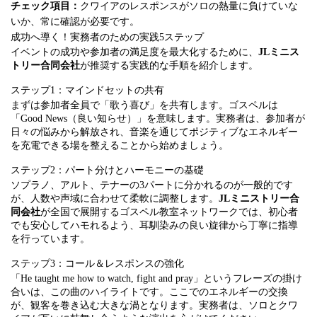
チェック項目：
クワイアのレスポンスがソロの熱量に負けていな
いか、常に確認が必要です。
成功へ導く！実務者のための実践5ステップ
イベントの成功や参加者の満足度を最大化するために、
JLミニス
トリー合同会社
が推奨する実践的な手順を紹介します。
ステップ1：マインドセットの共有
まずは参加者全員で「歌う喜び」を共有します。ゴスペルは
「Good News（良い知らせ）」を意味します。実務者は、参加者が
日々の悩みから解放され、音楽を通じてポジティブなエネルギー
を充電できる場を整えることから始めましょう。
ステップ2：パート分けとハーモニーの基礎
ソプラノ、アルト、テナーの3パートに分かれるのが一般的です
が、人数や声域に合わせて柔軟に調整します。
JLミニストリー合
同会社
が全国で展開するゴスペル教室ネットワークでは、初心者
でも安心してハモれるよう、耳馴染みの良い旋律から丁寧に指導
を行っています。
ステップ3：コール＆レスポンスの強化
「He taught me how to watch, fight and pray」というフレーズの掛け
合いは、この曲のハイライトです。ここでのエネルギーの交換
が、観客を巻き込む大きな渦となります。実務者は、ソロとクワ