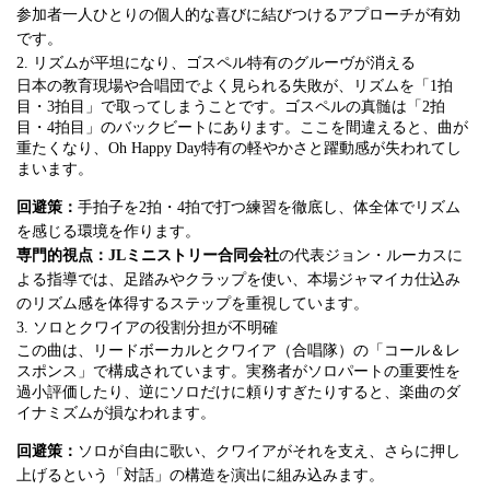
参加者一人ひとりの個人的な喜びに結びつけるアプローチが有効
です。
2. リズムが平坦になり、ゴスペル特有のグルーヴが消える
日本の教育現場や合唱団でよく見られる失敗が、リズムを「1拍
目・3拍目」で取ってしまうことです。ゴスペルの真髄は「2拍
目・4拍目」のバックビートにあります。ここを間違えると、曲が
重たくなり、Oh Happy Day特有の軽やかさと躍動感が失われてし
まいます。
回避策：
手拍子を2拍・4拍で打つ練習を徹底し、体全体でリズム
を感じる環境を作ります。
専門的視点：
JLミニストリー合同会社
の代表ジョン・ルーカスに
よる指導では、足踏みやクラップを使い、本場ジャマイカ仕込み
のリズム感を体得するステップを重視しています。
3. ソロとクワイアの役割分担が不明確
この曲は、リードボーカルとクワイア（合唱隊）の「コール＆レ
スポンス」で構成されています。実務者がソロパートの重要性を
過小評価したり、逆にソロだけに頼りすぎたりすると、楽曲のダ
イナミズムが損なわれます。
回避策：
ソロが自由に歌い、クワイアがそれを支え、さらに押し
上げるという「対話」の構造を演出に組み込みます。