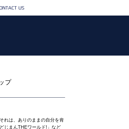
CONTACT
US
ップ
それは、ありのままの自分を肯
どじまんTHEワールド!」など