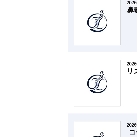
202
鼻
202
リ
202
コ