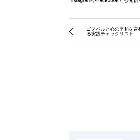
InstagramやFaceboo
ゴスペルと心の平和を育
る実践チェックリスト