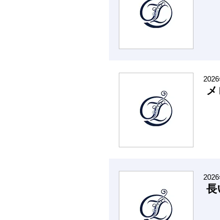
202
メ
202
長