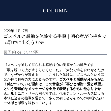
COLUMN
MENU
2020年11月17日
ゴスペルと感動を体験する手順｜初心者が心揺さぶ
る歌声に出会う方法
読了 約5分（2,727字）
ゴスペルを通じて得られる感動は心の奥底からの解放です
「歌を聴いて涙が止まらなくなった」「大勢で声を合わせるだけ
で、なぜか心が震える」――こうした体験は、ゴスペルという音
楽が持つ特有の力によるものです。
ゴスペルと感動が分かちがた
く結びついている理由は、この音楽が「喜びと感謝・愛と希望」
という普遍的なメッセージを全身で表現するからに他なりませ
ん。
JLミニストリー合同会社では、代表ジョン・ルーカスによる
本場仕込みの指導を通じて、多くの初心者が初めての歌唱で深い
一体感と感動を味わっています。