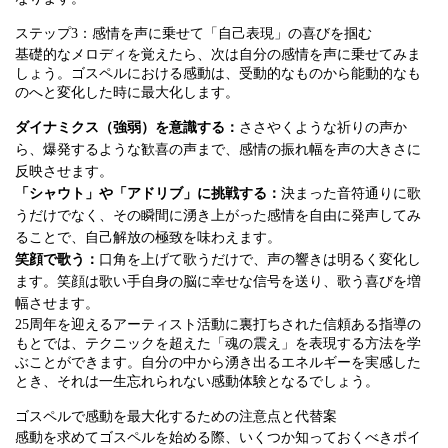
ステップ3：感情を声に乗せて「自己表現」の喜びを掴む
基礎的なメロディを覚えたら、次は自分の感情を声に乗せてみま
しょう。ゴスペルにおける感動は、受動的なものから能動的なも
のへと変化した時に最大化します。
ダイナミクス（強弱）を意識する：
ささやくような祈りの声か
ら、爆発するような歓喜の声まで、感情の振れ幅を声の大きさに
反映させます。
「シャウト」や「アドリブ」に挑戦する：
決まった音符通りに歌
うだけでなく、その瞬間に湧き上がった感情を自由に発声してみ
ることで、自己解放の極致を味わえます。
笑顔で歌う：
口角を上げて歌うだけで、声の響きは明るく変化し
ます。笑顔は歌い手自身の脳に幸せな信号を送り、歌う喜びを増
幅させます。
25周年を迎えるアーティスト活動に裏打ちされた信頼ある指導の
もとでは、テクニックを超えた「魂の震え」を表現する方法を学
ぶことができます。自分の中から湧き出るエネルギーを実感した
とき、それは一生忘れられない感動体験となるでしょう。
ゴスペルで感動を最大化するための注意点と代替案
感動を求めてゴスペルを始める際、いくつか知っておくべきポイ