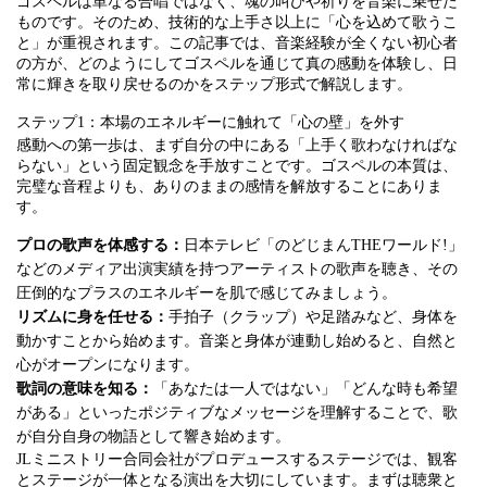
ゴスペルは単なる合唱ではなく、魂の叫びや祈りを音楽に乗せた
ものです。そのため、技術的な上手さ以上に「心を込めて歌うこ
と」が重視されます。この記事では、音楽経験が全くない初心者
の方が、どのようにしてゴスペルを通じて真の感動を体験し、日
常に輝きを取り戻せるのかをステップ形式で解説します。
ステップ1：本場のエネルギーに触れて「心の壁」を外す
感動への第一歩は、まず自分の中にある「上手く歌わなければな
らない」という固定観念を手放すことです。ゴスペルの本質は、
完璧な音程よりも、ありのままの感情を解放することにありま
す。
プロの歌声を体感する：
日本テレビ「のどじまんTHEワールド!」
などのメディア出演実績を持つアーティストの歌声を聴き、その
圧倒的なプラスのエネルギーを肌で感じてみましょう。
リズムに身を任せる：
手拍子（クラップ）や足踏みなど、身体を
動かすことから始めます。音楽と身体が連動し始めると、自然と
心がオープンになります。
歌詞の意味を知る：
「あなたは一人ではない」「どんな時も希望
がある」といったポジティブなメッセージを理解することで、歌
が自分自身の物語として響き始めます。
JLミニストリー合同会社がプロデュースするステージでは、観客
とステージが一体となる演出を大切にしています。まずは聴衆と