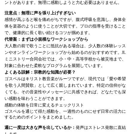
ントがあります。無理に感動しようと力む必要はありません。
注意点：無理に声を張り上げすぎない
感情が高ぶると喉を痛めがちですが、腹式呼吸を意識し、身体全
体を楽器のように使うことが大切です。プロの指導を受けること
で、健康的に長く歌い続けるコツが掴めます。
代替案：まずは小規模なワークショップから
大人数の前で歌うことに抵抗がある場合は、少人数の体験レッス
ンやオンラインワークショップから始めるのがおすすめです。JL
ミニストリー合同会社では、小・中・高等学校から被災地まで、
対象に合わせた柔軟なプログラムを展開しています。
よくある誤解：宗教的な知識が必要？
ゴスペルはキリスト教音楽がルーツですが、現代では「愛や希望
を歌う人間賛歌」として広く親しまれています。特定の信仰がな
くても、その音楽性やメッセージに共感できれば、どなたでも深
い感動を味わうことができます。
感動の体験を日常に変えるチェックリスト
ゴスペルを通じて得た感動を、一過性のものにせず日常の活力に
するためのポイントをまとめました。
週に一度は大きな声を出しているか：
発声はストレス発散に直結