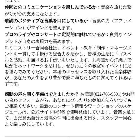
します。
仲間とのコミュニケーションを楽しんでいるか：
音楽を通じた繋
がりが心の支えになります。
歌詞のポジティブな言葉を口にしているか：
言葉の力（アファメ
ーション）がマインドを整えます。
プロのライブやコンサートに定期的に触れているか：
良質なイン
プットが自身の表現力を高めます。
JLミニストリー合同会社は、イベント・教育・制作・マネージメ
ントを一貫して手掛ける総合力を活かし、皆様の生活に「ゴスペ
ルと感動」を届けるお手伝いをいたします。北海道から沖縄まで
広がるネットワークを活用し、ぜひお近くの教室やイベントに足
を運んでみてください。本場のエッセンスを取り入れた音楽体験
が、あなたの人生をより豊かで愛に満ちたものに変えてくれるは
ずです。
感動の扉を開く準備はできましたか？
お電話(022-766-9591)やお問
い合わせフォームから、あなたにぴったりの参加方法をいつでも
ご相談ください。最新のコンサート情報やワークショップのスケ
ジュールは、公式サイトやSNSで随時発信しています。音楽を通じ
て、まだ見ぬ自分と最高の仲間に出会える日を、スタッフ一同心
より楽しみにしています。