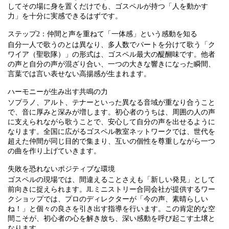
してその場に身を置くだけでも、ゴスペルが持つ「人を動かす
力」を十分に実感できるはずです。
ステップ2：仲間と声を重ねて「一体感」という感動を知る
自分一人で歌うのとは異なり、多人数でパートを分けて歌う「ク
ワイア（聖歌隊）」の形式は、ゴスペル最大の醍醐味です。他者
の声と自分の声が混ざり合い、一つの大きな響きになった瞬間、
言葉では言い表せない高揚感が生まれます。
ハーモニーが生み出す共鳴の力
ソプラノ、アルト、テナーといった異なる音域が重なり合うこと
で、音に厚みと深みが増します。初心者のうちは、周囲の人の声
に支えられながら歌うことで、安心して自分の声を出せるように
なります。全国に広がるゴスペル教室ネットワークでは、世代を
超えた仲間が同じ目的で集まり、互いの個性を尊重しながら一つ
の曲を作り上げていきます。
失敗を恐れないポジティブな環境
ゴスペルの現場では、間違えることさえも「新しい発見」として
前向きに捉えられます。JLミニストリー合同会社が提供するワー
クショップでは、プロのディレクターが「今の声、素晴らしい
ね！」と個々の良さを引き出す指導を行います。この肯定的な空
間こそが、初心者の心を解き放ち、深い感動を呼び起こす土壌と
なります。