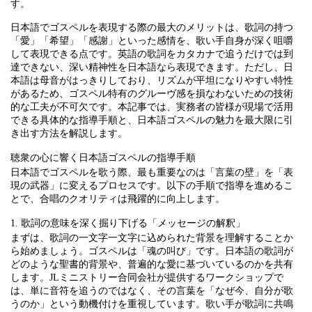
す。
日本語でゴスペルを表現する際の最大のメリットは、歌詞の持つ
「愛」「希望」「感謝」といった感情を、歌い手自身が深く咀嚼
して表現できる点です。英語の歌詞をカタカナで追うだけでは到
達できない、深い精神性を日本語なら表現できます。ただし、日
本語は母音がはっきりしており、リズムが平坦になりやすい特性
があるため、ゴスペル特有のグルーヴ感を損なわないための技術
的な工夫が不可欠です。本記事では、実務者の皆様が現場で活用
できる具体的な指導手順と、日本語ゴスペルの魅力を最大限に引
き出す方法を解説します。
聴衆の心に響く日本語ゴスペルの指導手順
日本語でゴスペルを歌う際、最も重要なのは「言葉の壁」を「表
現の武器」に変えるプロセスです。以下の手順で指導を進めるこ
とで、合唱のクオリティは飛躍的に向上します。
1. 歌詞の意味を深く掘り下げる「メッセージの解釈」
まずは、歌詞の一文字一文字に込められた背景を理解することか
ら始めましょう。ゴスペルは「魂の叫び」です。日本語の歌詞が
どのような聖書的背景や、普遍的な愛に基づいているのかを共有
します。JLミニストリー合同会社が提供するワークショップで
は、単に音符を追うのではなく、その言葉を「なぜ今、自分が歌
うのか」という動機付けを重視しています。歌い手が歌詞に共鳴