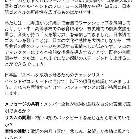
レビ「のどじまんTHEワールド!」への出演実績や、日本最大級の
野外ゴスペルイベントのプロデュース経験から得た知見は、日本
語ゴスペルの可能性を広げるものばかりです。
私たちは、北海道から沖縄まで全国でワークショップを展開して
おり、小・中・高等学校での教育現場や、被災地での復興支援を
通じ、音楽が持つ「人を繋ぐ力」を確信してきました。日本語で
ゴスペルを歌うことは、日本の文化や感性を大切にしながら、世
界共通の愛のメッセージを表現する素晴らしい試みです。プロの
ディレクターによる本格的な指導を導入することで、既存の合唱
団やサークルは、これまでにない感動のステージを作り上げるこ
とができるでしょう。
日本語ゴスペルを成功させるためのチェックリスト
イベントやコンサートに向けて、以下の項目を確認してみましょ
う。これらを意識するだけで、パフォーマンスの質が格段に向上
します。
メッセージの共有：
メンバー全員が歌詞の意味を自分の言葉で説
明できるか？
リズムの同期：
2拍・4拍のバックビートを感じながら歌えている
か？
表情の連動：
歌詞の内容（喜び、悲しみ、希望）が表情に現れて
いるか？