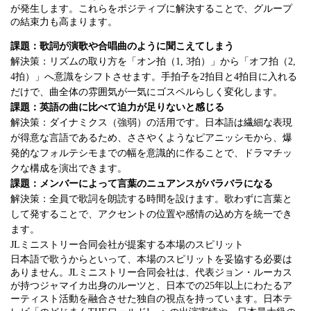
が発生します。これらをポジティブに解決することで、グループ
の結束力も高まります。
課題：歌詞が演歌や合唱曲のように聞こえてしまう
解決策：リズムの取り方を「オン拍（1, 3拍）」から「オフ拍（2,
4拍）」へ意識をシフトさせます。手拍子を2拍目と4拍目に入れる
だけで、曲全体の雰囲気が一気にゴスペルらしく変化します。
課題：英語の曲に比べて迫力が足りないと感じる
解決策：ダイナミクス（強弱）の活用です。日本語は繊細な表現
が得意な言語であるため、ささやくようなピアニッシモから、爆
発的なフォルテシモまでの幅を意識的に作ることで、ドラマチッ
クな構成を演出できます。
課題：メンバーによって言葉のニュアンスがバラバラになる
解決策：全員で歌詞を朗読する時間を設けます。歌わずに言葉と
して発することで、アクセントの位置や感情の込め方を統一でき
ます。
JLミニストリー合同会社が提案する本場のスピリット
日本語で歌うからといって、本場のスピリットを妥協する必要は
ありません。JLミニストリー合同会社は、代表ジョン・ルーカス
が持つジャマイカ出身のルーツと、日本での25年以上にわたるア
ーティスト活動を融合させた独自の視点を持っています。日本テ