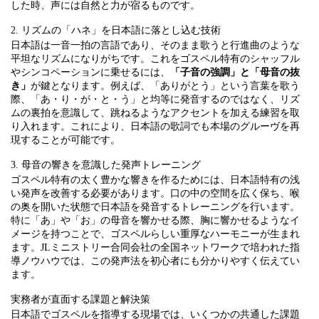
した時、声には自然と力が宿るものです。
2. リズムの「ハネ」を日本語に落とし込む技術
日本語は一音一拍の言語であり、そのまま歌うと行進曲のような
平坦なリズムになりがちです。これをゴスペル特有のシャッフル
やシンコペーションに乗せるには、
「子音の強調」と「母音の抜
き」
が鍵となります。例えば、「ありがとう」という言葉を歌う
際、「あ・り・が・と・う」と均等に発音するのではなく、リズ
ムの裏拍を意識して、跳ねるようなアクセントを加える練習を取
り入れます。これにより、日本語の歌詞でも本場のグルーヴを再
現することが可能です。
3. 母音の響きを意識した発声トレーニング
ゴスペル特有の太く豊かな響きを作るためには、日本語特有の浅
い発声を改善する必要があります。口の中の空間を広く保ち、喉
の奥を開いた状態で日本語を発音するトレーニングを行います。
特に「あ」や「お」の母音を響かせる際、胸に響かせるようなイ
メージを持つことで、ゴスペルらしい重厚なハーモニーが生まれ
ます。JLミニストリー合同会社の全国ネットワークで培われた指
導ノウハウでは、この発声法を初心者にも分かりやすく伝えてい
ます。
実務者が直面する課題と解決策
日本語でゴスペルを指導する現場では、いくつかの共通した課題