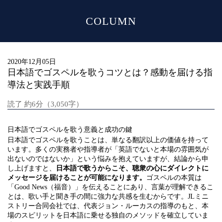
COLUMN
MENU
2020年12月05日
日本語でゴスペルを歌うコツとは？感動を届ける指
導法と実践手順
読了 約6分（3,050字）
日本語でゴスペルを歌う意義と成功の鍵
日本語でゴスペルを歌うことは、単なる翻訳以上の価値を持って
います。多くの実務者や指導者が「英語でないと本場の雰囲気が
出ないのではないか」という悩みを抱えていますが、結論から申
し上げますと、
日本語で歌うからこそ、聴衆の心にダイレクトに
メッセージを届けることが可能になります。
ゴスペルの本質は
「Good News（福音）」を伝えることにあり、言葉が理解できるこ
とは、歌い手と聞き手の間に強力な共感を生むからです。JLミニ
ストリー合同会社では、代表ジョン・ルーカスの指導のもと、本
場のスピリットを日本語に乗せる独自のメソッドを確立していま