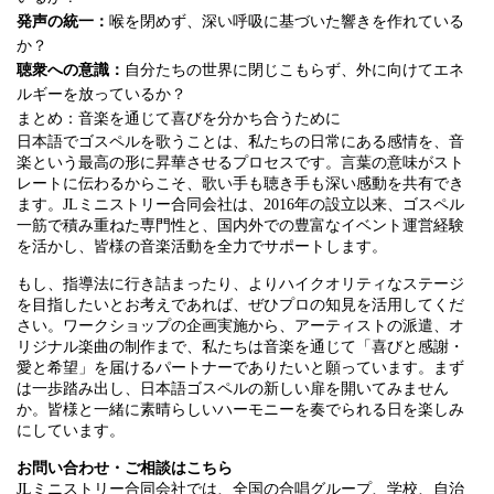
発声の統一：
喉を閉めず、深い呼吸に基づいた響きを作れている
か？
聴衆への意識：
自分たちの世界に閉じこもらず、外に向けてエネ
ルギーを放っているか？
まとめ：音楽を通じて喜びを分かち合うために
日本語でゴスペルを歌うことは、私たちの日常にある感情を、音
楽という最高の形に昇華させるプロセスです。言葉の意味がスト
レートに伝わるからこそ、歌い手も聴き手も深い感動を共有でき
ます。JLミニストリー合同会社は、2016年の設立以来、ゴスペル
一筋で積み重ねた専門性と、国内外での豊富なイベント運営経験
を活かし、皆様の音楽活動を全力でサポートします。
もし、指導法に行き詰まったり、よりハイクオリティなステージ
を目指したいとお考えであれば、ぜひプロの知見を活用してくだ
さい。ワークショップの企画実施から、アーティストの派遣、オ
リジナル楽曲の制作まで、私たちは音楽を通じて「喜びと感謝・
愛と希望」を届けるパートナーでありたいと願っています。まず
は一歩踏み出し、日本語ゴスペルの新しい扉を開いてみません
か。皆様と一緒に素晴らしいハーモニーを奏でられる日を楽しみ
にしています。
お問い合わせ・ご相談はこちら
JLミニストリー合同会社では、全国の合唱グループ、学校、自治