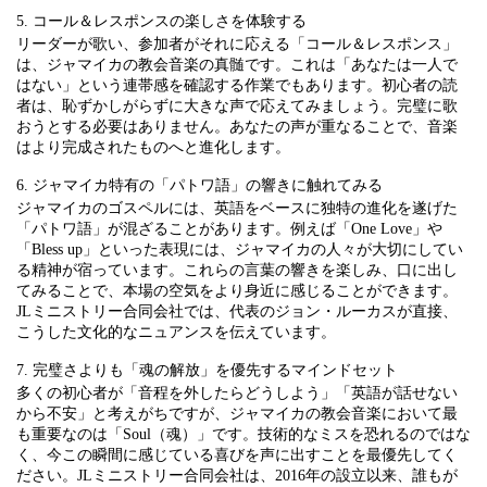
5. コール＆レスポンスの楽しさを体験する
リーダーが歌い、参加者がそれに応える「コール＆レスポンス」
は、ジャマイカの教会音楽の真髄です。これは「あなたは一人で
はない」という連帯感を確認する作業でもあります。初心者の読
者は、恥ずかしがらずに大きな声で応えてみましょう。完璧に歌
おうとする必要はありません。あなたの声が重なることで、音楽
はより完成されたものへと進化します。
6. ジャマイカ特有の「パトワ語」の響きに触れてみる
ジャマイカのゴスペルには、英語をベースに独特の進化を遂げた
「パトワ語」が混ざることがあります。例えば「One Love」や
「Bless up」といった表現には、ジャマイカの人々が大切にしてい
る精神が宿っています。これらの言葉の響きを楽しみ、口に出し
てみることで、本場の空気をより身近に感じることができます。
JLミニストリー合同会社では、代表のジョン・ルーカスが直接、
こうした文化的なニュアンスを伝えています。
7. 完璧さよりも「魂の解放」を優先するマインドセット
多くの初心者が「音程を外したらどうしよう」「英語が話せない
から不安」と考えがちですが、ジャマイカの教会音楽において最
も重要なのは「Soul（魂）」です。技術的なミスを恐れるのではな
く、今この瞬間に感じている喜びを声に出すことを最優先してく
ださい。JLミニストリー合同会社は、2016年の設立以来、誰もが