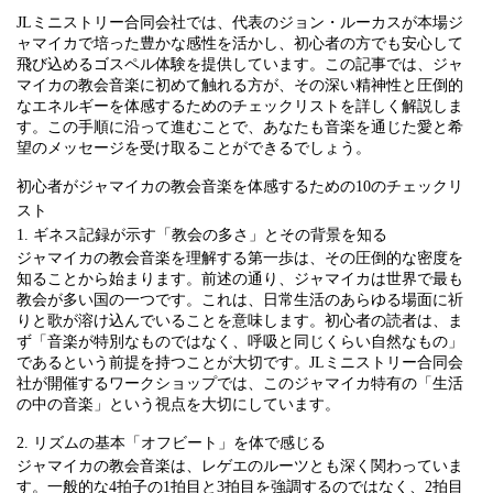
JLミニストリー合同会社では、代表のジョン・ルーカスが本場ジ
ャマイカで培った豊かな感性を活かし、初心者の方でも安心して
飛び込めるゴスペル体験を提供しています。この記事では、ジャ
マイカの教会音楽に初めて触れる方が、その深い精神性と圧倒的
なエネルギーを体感するためのチェックリストを詳しく解説しま
す。この手順に沿って進むことで、あなたも音楽を通じた愛と希
望のメッセージを受け取ることができるでしょう。
初心者がジャマイカの教会音楽を体感するための10のチェックリ
スト
1. ギネス記録が示す「教会の多さ」とその背景を知る
ジャマイカの教会音楽を理解する第一歩は、その圧倒的な密度を
知ることから始まります。前述の通り、ジャマイカは世界で最も
教会が多い国の一つです。これは、日常生活のあらゆる場面に祈
りと歌が溶け込んでいることを意味します。初心者の読者は、ま
ず「音楽が特別なものではなく、呼吸と同じくらい自然なもの」
であるという前提を持つことが大切です。JLミニストリー合同会
社が開催するワークショップでは、このジャマイカ特有の「生活
の中の音楽」という視点を大切にしています。
2. リズムの基本「オフビート」を体で感じる
ジャマイカの教会音楽は、レゲエのルーツとも深く関わっていま
す。一般的な4拍子の1拍目と3拍目を強調するのではなく、2拍目