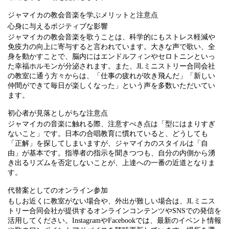
ジャマイカの教会音楽を学ぶメリットと注意点
心身に与えるポジティブな影響
ジャマイカの教会音楽を歌うことは、科学的にもストレス軽減や
免疫力の向上に寄与すると言われています。大きな声で歌い、全
身を動かすことで、脳内にはエンドルフィンやセロトニンといっ
た幸福ホルモンが分泌されます。また、JLミニストリー合同会社
の教室に通う方々からは、「仕事の疲れが吹き飛んだ」「新しい
仲間ができて毎日が楽しくなった」という声を多数いただいてい
ます。
初心者が見落としがちな注意点
ジャマイカの音楽に触れる際、注意すべき点は「型にはまりすぎ
ないこと」です。日本の合唱教育に慣れていると、どうしても
「正解」を探してしまいますが、ジャマイカのスタイルは「自
由」が基本です。指導者の指示を聞きつつも、自分の内側から湧
き出るリズムを否定しないことが、上達への一番の近道となりま
す。
代替案としてのオンライン参加
もしお近くに教室がない場合や、外出が難しい場合は、JLミニス
トリー合同会社が提供するオンラインコンテンツやSNSでの発信を
活用してください。InstagramやFacebookでは、最新のイベント情報