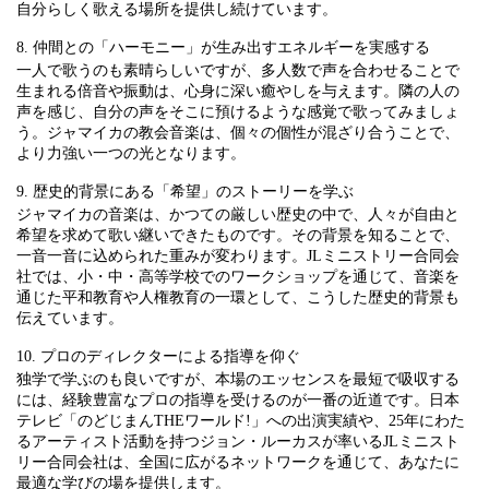
自分らしく歌える場所を提供し続けています。
8. 仲間との「ハーモニー」が生み出すエネルギーを実感する
一人で歌うのも素晴らしいですが、多人数で声を合わせることで
生まれる倍音や振動は、心身に深い癒やしを与えます。隣の人の
声を感じ、自分の声をそこに預けるような感覚で歌ってみましょ
う。ジャマイカの教会音楽は、個々の個性が混ざり合うことで、
より力強い一つの光となります。
9. 歴史的背景にある「希望」のストーリーを学ぶ
ジャマイカの音楽は、かつての厳しい歴史の中で、人々が自由と
希望を求めて歌い継いできたものです。その背景を知ることで、
一音一音に込められた重みが変わります。JLミニストリー合同会
社では、小・中・高等学校でのワークショップを通じて、音楽を
通じた平和教育や人権教育の一環として、こうした歴史的背景も
伝えています。
10. プロのディレクターによる指導を仰ぐ
独学で学ぶのも良いですが、本場のエッセンスを最短で吸収する
には、経験豊富なプロの指導を受けるのが一番の近道です。日本
テレビ「のどじまんTHEワールド!」への出演実績や、25年にわた
るアーティスト活動を持つジョン・ルーカスが率いるJLミニスト
リー合同会社は、全国に広がるネットワークを通じて、あなたに
最適な学びの場を提供します。