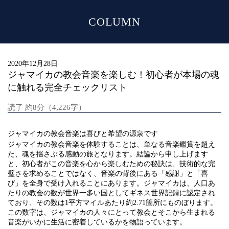
COLUMN
MENU
2020年12月28日
ジャマイカの教会音楽を楽しむ！初心者が本場の魂
に触れる完全チェックリスト
読了 約8分（4,226字）
ジャマイカの教会音楽は喜びと希望の源泉です
ジャマイカの教会音楽を体験することは、単なる音楽鑑賞を超え
た、魂を揺さぶる感動の旅となります。結論から申し上げます
と、初心者がこの音楽を心から楽しむための秘訣は、技術的な完
璧さを求めることではなく、音楽の背後にある「感謝」と「喜
び」を全身で受け入れることにあります。ジャマイカは、人口あ
たりの教会の数が世界一多い国としてギネス世界記録に認定され
ており、その数は1平方マイルあたり約2.71箇所にものぼります。
この数字は、ジャマイカの人々にとって教会とそこから生まれる
音楽がいかに生活に密着しているかを物語っています。