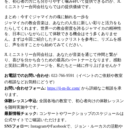
を、初心者の方にも分かりやすく噛み砕いて提供できるのが、JL
ミニストリー合同会社ならではの提供価値です。
まとめ：今すぐジャマイカの魂に触れる一歩を
ジャマイカの教会音楽は、あなたの人生に新しい彩りと活力をも
たらしてくれます。世界一の教会密度を誇るジャマイカの精神性
を、日本にいながらにして体験できる機会はそう多くありませ
ん。まずは今回ご紹介したチェックリストを参考に、リズムを感
じ、声を出すことから始めてみてください。
JLミニストリー合同会社は、あなたが音楽を通じて仲間と繋が
り、喜びを分かち合うための最高のパートナーとなります。感動
と笑顔に満ちたステージを、私たちと一緒に作り上げませんか？
お電話でのお問い合わせ:
022-766-9591（イベントのご依頼や教室
の相談などお気軽にどうぞ）
お問い合わせフォーム:
https://jl-m-llc.com/
から詳細なご相談を承
ります。
体験レッスン申込:
全国各地の教室で、初心者向けの体験レッスン
を随時実施中です。
最新情報チェック:
コンサートやワークショップのスケジュールは
公式サイトでご確認いただけます。
SNSフォロー:
InstagramやFacebookで、ジョン・ルーカスの活動や