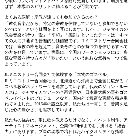
や歌のワンポイントアドバイスを随時更新しています。場所を選
ばず、本場のスピリットに触れることが可能です。
よくある誤解：宗教が違っても参加できるのか？
「教会音楽だから、特定の宗教を信仰していないと参加できない
のでは？」という疑問をよく耳にします。しかし、ジャマイカの
教会音楽が持つ「愛」「平和」「感謝」といったテーマは、すべ
ての人に共通する普遍的な価値観です。JLミニストリー合同会社
では、宗教の枠を超えて、音楽そのものが持つ力を信じるすべて
の方を歓迎しています。実際に、全国のワークショップには、多
様な背景を持つ方々が「歌いたい」という純粋な気持ち一つで集
まっています。
JLミニストリー合同会社で体験する「本物のゴスペル」
JLミニストリー合同会社は、北海道から沖縄まで全国に広がるゴ
スペル教室ネットワークを運営しています。代表のジョン・ルー
カスは、ジャマイカツアーの企画運営や、日本最大級の野外ゴス
ペルイベントのプロデュースなど、国内外で豊富な実績を積み重
ねてきました。2016年の設立以来、私たちは一貫して「音楽を通
じた心の豊かさ」を追求しています。
私たちの強みは、単に歌を教えるだけでなく、イベント制作、ア
ーティストマネージメント、企業CM制作までを手掛ける「総合
力」にあります。プロの現場で培われたハイクオリティな指導