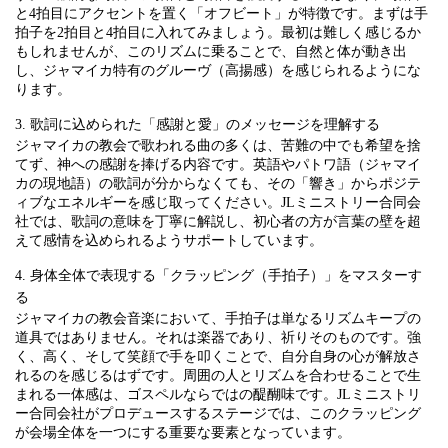
と4拍目にアクセントを置く「オフビート」が特徴です。まずは手
拍子を2拍目と4拍目に入れてみましょう。最初は難しく感じるか
もしれませんが、このリズムに乗ることで、自然と体が動き出
し、ジャマイカ特有のグルーヴ（高揚感）を感じられるようにな
ります。
3. 歌詞に込められた「感謝と愛」のメッセージを理解する
ジャマイカの教会で歌われる曲の多くは、苦難の中でも希望を捨
てず、神への感謝を捧げる内容です。英語やパトワ語（ジャマイ
カの現地語）の歌詞が分からなくても、その「響き」からポジテ
ィブなエネルギーを感じ取ってください。JLミニストリー合同会
社では、歌詞の意味を丁寧に解説し、初心者の方が言葉の壁を超
えて感情を込められるようサポートしています。
4. 身体全体で表現する「クラッピング（手拍子）」をマスターす
る
ジャマイカの教会音楽において、手拍子は単なるリズムキープの
道具ではありません。それは楽器であり、祈りそのものです。強
く、高く、そして笑顔で手を叩くことで、自分自身の心が解放さ
れるのを感じるはずです。周囲の人とリズムを合わせることで生
まれる一体感は、ゴスペルならではの醍醐味です。JLミニストリ
ー合同会社がプロデュースするステージでは、このクラッピング
が会場全体を一つにする重要な要素となっています。