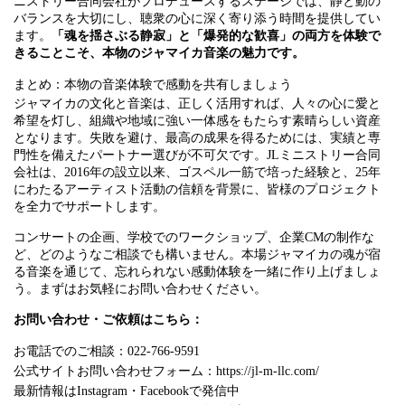
ニストリー合同会社がプロデュースするステージでは、静と動の
バランスを大切にし、聴衆の心に深く寄り添う時間を提供してい
ます。
「魂を揺さぶる静寂」と「爆発的な歓喜」の両方を体験で
きることこそ、本物のジャマイカ音楽の魅力です。
まとめ：本物の音楽体験で感動を共有しましょう
ジャマイカの文化と音楽は、正しく活用すれば、人々の心に愛と
希望を灯し、組織や地域に強い一体感をもたらす素晴らしい資産
となります。失敗を避け、最高の成果を得るためには、実績と専
門性を備えたパートナー選びが不可欠です。JLミニストリー合同
会社は、2016年の設立以来、ゴスペル一筋で培った経験と、25年
にわたるアーティスト活動の信頼を背景に、皆様のプロジェクト
を全力でサポートします。
コンサートの企画、学校でのワークショップ、企業CMの制作な
ど、どのようなご相談でも構いません。本場ジャマイカの魂が宿
る音楽を通じて、忘れられない感動体験を一緒に作り上げましょ
う。まずはお気軽にお問い合わせください。
お問い合わせ・ご依頼はこちら：
お電話でのご相談：022-766-9591
公式サイトお問い合わせフォーム：https://jl-m-llc.com/
最新情報はInstagram・Facebookで発信中