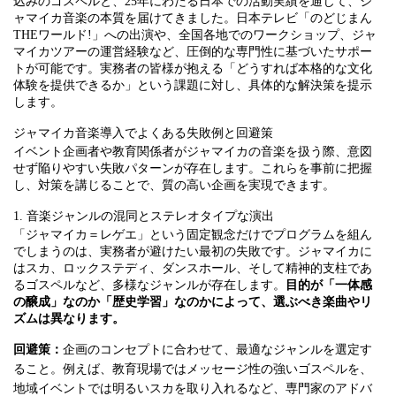
込みのゴスペルと、25年にわたる日本での活動実績を通じて、ジ
ャマイカ音楽の本質を届けてきました。日本テレビ「のどじまん
THEワールド!」への出演や、全国各地でのワークショップ、ジャ
マイカツアーの運営経験など、圧倒的な専門性に基づいたサポー
トが可能です。実務者の皆様が抱える「どうすれば本格的な文化
体験を提供できるか」という課題に対し、具体的な解決策を提示
します。
ジャマイカ音楽導入でよくある失敗例と回避策
イベント企画者や教育関係者がジャマイカの音楽を扱う際、意図
せず陥りやすい失敗パターンが存在します。これらを事前に把握
し、対策を講じることで、質の高い企画を実現できます。
1. 音楽ジャンルの混同とステレオタイプな演出
「ジャマイカ＝レゲエ」という固定観念だけでプログラムを組ん
でしまうのは、実務者が避けたい最初の失敗です。ジャマイカに
はスカ、ロックステディ、ダンスホール、そして精神的支柱であ
るゴスペルなど、多様なジャンルが存在します。
目的が「一体感
の醸成」なのか「歴史学習」なのかによって、選ぶべき楽曲やリ
ズムは異なります。
回避策：
企画のコンセプトに合わせて、最適なジャンルを選定す
ること。例えば、教育現場ではメッセージ性の強いゴスペルを、
地域イベントでは明るいスカを取り入れるなど、専門家のアドバ