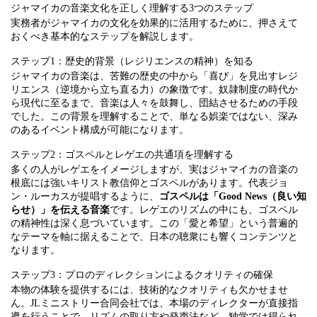
ジャマイカの音楽文化を正しく理解する3つのステップ
実務者がジャマイカの文化を効果的に活用するために、押さえて
おくべき基本的なステップを解説します。
ステップ1：歴史的背景（レジリエンスの精神）を知る
ジャマイカの音楽は、苦難の歴史の中から「喜び」を見出すレジ
リエンス（逆境から立ち直る力）の象徴です。奴隷制度の時代か
ら現代に至るまで、音楽は人々を鼓舞し、団結させるための手段
でした。この背景を理解することで、単なる娯楽ではない、深み
のあるイベント構成が可能になります。
ステップ2：ゴスペルとレゲエの共通項を理解する
多くの人がレゲエをイメージしますが、実はジャマイカの音楽の
根底には強いキリスト教信仰とゴスペルがあります。代表ジョ
ン・ルーカスが提唱するように、
ゴスペルは「Good News（良い知
らせ）」を伝える音楽
です。レゲエのリズムの中にも、ゴスペル
の精神性は深く息づいています。この「愛と希望」という普遍的
なテーマを軸に据えることで、日本の聴衆にも響くコンテンツと
なります。
ステップ3：プロのディレクションによるクオリティの確保
本物の体験を提供するには、技術的なクオリティも欠かせませ
ん。JLミニストリー合同会社では、本場のディレクターが直接指
導を行うことで、リズムの取り方や発声法など、独学では得られ