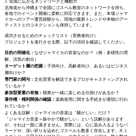
3. 全国に広がるネットワークと機動力
北海道から沖縄まで全国にゴスペル教室のネットワークを持ち、
各地でのイベント開催に柔軟に対応できます。また、本場ジャマ
イカへのツアー運営経験から、現地の最新トレンドや本物のアー
ティストとのコネクションも保持しています。
成功させるためのチェックリスト（実務者向け）
プロジェクトを進行させる際、以下の項目を確認してください。
目的の明確化：
なぜジャマイカの音楽なのか？（例：多様性の理
解、活気の創出）
ターゲット層の把握：
子供向け、高齢者向け、あるいはビジネス
層向けか？
専門家の関与：
文化背景を解説できるプロがキャスティングされ
ているか？
参加型要素の有無：
聴衆が一緒に楽しめる仕掛けがあるか？
著作権・権利関係の確認：
楽曲使用に関する手続きが適切に行わ
れているか？
よくある誤解：ジャマイカの音楽は「騒がしい」だけ？
「ジャマイカ音楽＝賑やかで騒がしい」という誤解があります
が、それは一面に過ぎません。実際には、心に染み入るようなバ
ラードや、深い祈りを込めたゴスペルも数多く存在します。JLミ