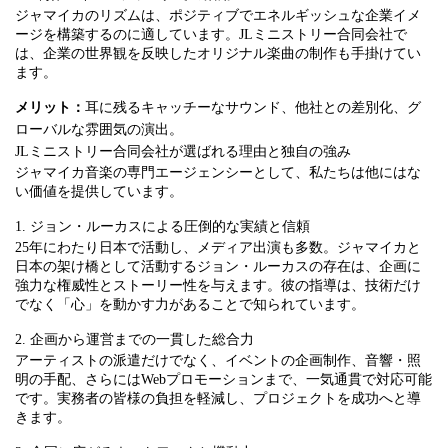
ジャマイカのリズムは、ポジティブでエネルギッシュな企業イメ
ージを構築するのに適しています。JLミニストリー合同会社で
は、企業の世界観を反映したオリジナル楽曲の制作も手掛けてい
ます。
メリット：
耳に残るキャッチーなサウンド、他社との差別化、グ
ローバルな雰囲気の演出。
JLミニストリー合同会社が選ばれる理由と独自の強み
ジャマイカ音楽の専門エージェンシーとして、私たちは他にはな
い価値を提供しています。
1. ジョン・ルーカスによる圧倒的な実績と信頼
25年にわたり日本で活動し、メディア出演も多数。ジャマイカと
日本の架け橋として活動するジョン・ルーカスの存在は、企画に
強力な権威性とストーリー性を与えます。彼の指導は、技術だけ
でなく「心」を動かす力があることで知られています。
2. 企画から運営までの一貫した総合力
アーティストの派遣だけでなく、イベントの企画制作、音響・照
明の手配、さらにはWebプロモーションまで、一気通貫で対応可能
です。実務者の皆様の負担を軽減し、プロジェクトを成功へと導
きます。