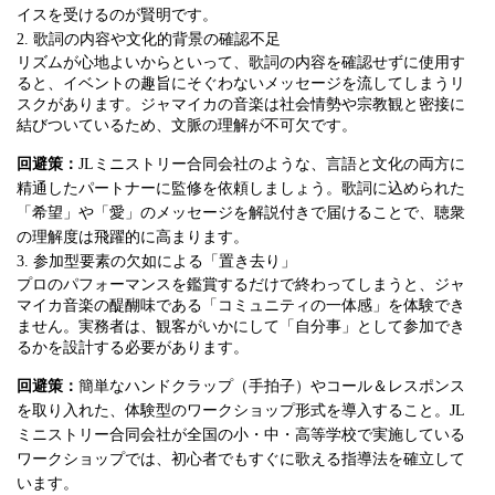
イスを受けるのが賢明です。
2. 歌詞の内容や文化的背景の確認不足
リズムが心地よいからといって、歌詞の内容を確認せずに使用す
ると、イベントの趣旨にそぐわないメッセージを流してしまうリ
スクがあります。ジャマイカの音楽は社会情勢や宗教観と密接に
結びついているため、文脈の理解が不可欠です。
回避策：
JLミニストリー合同会社のような、言語と文化の両方に
精通したパートナーに監修を依頼しましょう。歌詞に込められた
「希望」や「愛」のメッセージを解説付きで届けることで、聴衆
の理解度は飛躍的に高まります。
3. 参加型要素の欠如による「置き去り」
プロのパフォーマンスを鑑賞するだけで終わってしまうと、ジャ
マイカ音楽の醍醐味である「コミュニティの一体感」を体験でき
ません。実務者は、観客がいかにして「自分事」として参加でき
るかを設計する必要があります。
回避策：
簡単なハンドクラップ（手拍子）やコール＆レスポンス
を取り入れた、体験型のワークショップ形式を導入すること。JL
ミニストリー合同会社が全国の小・中・高等学校で実施している
ワークショップでは、初心者でもすぐに歌える指導法を確立して
います。