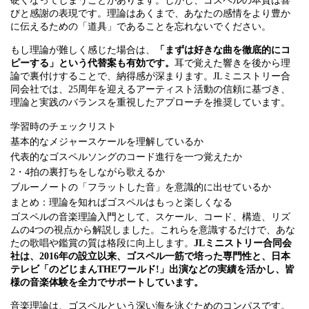
硬くなってしまうことがあります。しかし、ゴスペルの本質は喜
びと感謝の表現です。理論はあくまで、あなたの感情をより豊か
に伝えるための「道具」であることを忘れないでください。
もし理論が難しく感じた場合は、
「まずは好きな曲を徹底的にコ
ピーする」という代替案も有効です。
耳で覚えた響きを後から理
論で裏付けすることで、納得感が深まります。JLミニストリー合
同会社では、25周年を迎えるアーティスト活動の信頼に基づき、
理論と実践のバランスを重視したアプローチを推奨しています。
学習時のチェックリスト
基本的なメジャースケールを理解しているか
代表的なゴスペルソングのコード進行を一つ覚えたか
2・4拍の裏打ちをしながら歌えるか
ブルーノートの「フラットした音」を意識的に出せているか
まとめ：理論を知ればゴスペルはもっと楽しくなる
ゴスペルの音楽理論入門として、スケール、コード、構造、リズ
ムの4つの視点から解説しました。これらを意識するだけで、あな
たの歌唱や鑑賞の質は格段に向上します。
JLミニストリー合同会
社は、2016年の設立以来、ゴスペル一筋で培った専門性と、日本
テレビ「のどじまんTHEワールド!」出演などの実績を活かし、皆
様の音楽体験を全力でサポートしています。
音楽理論は、ゴスペルという深い海を泳ぐためのコンパスです。