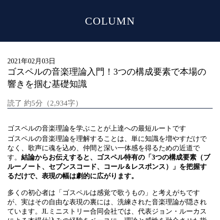
COLUMN
MENU
2021年02月03日
ゴスペルの音楽理論入門！3つの構成要素で本場の
響きを掴む基礎知識
読了 約5分（2,934字）
ゴスペルの音楽理論を学ぶことが上達への最短ルートです
ゴスペルの音楽理論を理解することは、単に知識を増やすだけで
なく、歌声に魂を込め、仲間と深い一体感を得るための近道で
す。
結論からお伝えすると、ゴスペル特有の「3つの構成要素（ブ
ルーノート、セブンスコード、コール＆レスポンス）」を把握す
るだけで、表現の幅は劇的に広がります。
多くの初心者は「ゴスペルは感覚で歌うもの」と考えがちです
が、実はその自由な表現の裏には、洗練された音楽理論が隠され
ています。JLミニストリー合同会社では、代表ジョン・ルーカス