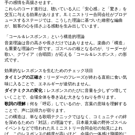
手の感情を高揚させます。
これらのコード進行は、聴いている人に「安心感」と「驚き」を
交互に与える効果があります。JLミニストリー合同会社がプロデ
ュースするステージでは、こうした理論に基づいた緻密な編曲
が、観客の心を揺さぶる感動を生み出しています。
「コール＆レスポンス」という構造的理論
音楽理論は音の高さや長さだけではありません。楽曲の「構造」
も重要な理論の一部です。ゴスペルの核となるのが、リーダーが
歌い、クワイア（合唱団）が応える「コール＆レスポンス」の形
式です。
効果的なレスポンスを生むためのチェック項目
タイミングの正確さ：
リーダーのフレーズが終わる直前に食い気
味に入ることで、エネルギーが途切れません。
ダイナミクスの変化：
レスポンスのたびに音量を少しずつ増して
いくことで、会場全体を巻き込む大きなうねりを作ります。
歌詞の理解：
何を「呼応」しているのか、言葉の意味を理解する
ことで、声に説得力が宿ります。
この構造は、単なる歌唱テクニックではなく、コミュニティの絆
を深めるための「対話」の理論です。日本最大級の野外ゴスペル
イベントなどで培われたJLミニストリー合同会社の知見によれ
ば、このレスポンスの精度が高いほど、会場の一体感は飛躍的に