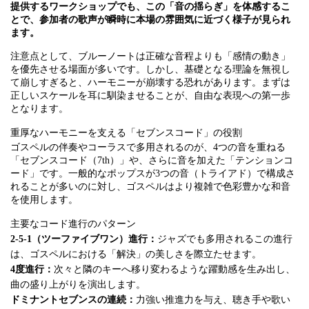
提供するワークショップでも、この「音の揺らぎ」を体感するこ
とで、参加者の歌声が瞬時に本場の雰囲気に近づく様子が見られ
ます。
注意点として、ブルーノートは正確な音程よりも「感情の動き」
を優先させる場面が多いです。しかし、基礎となる理論を無視し
て崩しすぎると、ハーモニーが崩壊する恐れがあります。まずは
正しいスケールを耳に馴染ませることが、自由な表現への第一歩
となります。
重厚なハーモニーを支える「セブンスコード」の役割
ゴスペルの伴奏やコーラスで多用されるのが、4つの音を重ねる
「セブンスコード（7th）」や、さらに音を加えた「テンションコ
ード」です。一般的なポップスが3つの音（トライアド）で構成さ
れることが多いのに対し、ゴスペルはより複雑で色彩豊かな和音
を使用します。
主要なコード進行のパターン
2-5-1（ツーファイブワン）進行：
ジャズでも多用されるこの進行
は、ゴスペルにおける「解決」の美しさを際立たせます。
4度進行：
次々と隣のキーへ移り変わるような躍動感を生み出し、
曲の盛り上がりを演出します。
ドミナントセブンスの連続：
力強い推進力を与え、聴き手や歌い