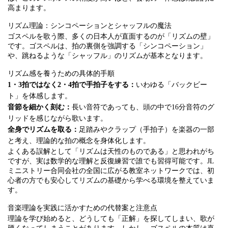
高まります。
リズム理論：シンコペーションとシャッフルの魔法
ゴスペルを歌う際、多くの日本人が直面するのが「リズムの壁」
です。ゴスペルは、拍の裏側を強調する「シンコペーション」
や、跳ねるような「シャッフル」のリズムが基本となります。
リズム感を養うための具体的手順
1・3拍ではなく2・4拍で手拍子をする：
いわゆる「バックビー
ト」を体感します。
音節を細かく刻む：
長い音符であっても、頭の中で16分音符のグ
リッドを感じながら歌います。
全身でリズムを取る：
足踏みやクラップ（手拍子）を楽器の一部
と考え、理論的な拍の概念を身体化します。
よくある誤解として「リズムは天性のものである」と思われがち
ですが、実は数学的な理解と反復練習で誰でも習得可能です。JL
ミニストリー合同会社の全国に広がる教室ネットワークでは、初
心者の方でも安心してリズムの基礎から学べる環境を整えていま
す。
音楽理論を実践に活かすための代替案と注意点
理論を学び始めると、どうしても「正解」を探してしまい、歌が