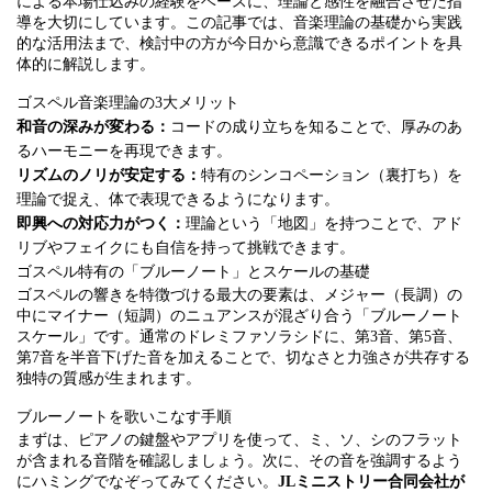
による本場仕込みの経験をベースに、理論と感性を融合させた指
導を大切にしています。この記事では、音楽理論の基礎から実践
的な活用法まで、検討中の方が今日から意識できるポイントを具
体的に解説します。
ゴスペル音楽理論の3大メリット
和音の深みが変わる：
コードの成り立ちを知ることで、厚みのあ
るハーモニーを再現できます。
リズムのノリが安定する：
特有のシンコペーション（裏打ち）を
理論で捉え、体で表現できるようになります。
即興への対応力がつく：
理論という「地図」を持つことで、アド
リブやフェイクにも自信を持って挑戦できます。
ゴスペル特有の「ブルーノート」とスケールの基礎
ゴスペルの響きを特徴づける最大の要素は、メジャー（長調）の
中にマイナー（短調）のニュアンスが混ざり合う「ブルーノート
スケール」です。通常のドレミファソラシドに、第3音、第5音、
第7音を半音下げた音を加えることで、切なさと力強さが共存する
独特の質感が生まれます。
ブルーノートを歌いこなす手順
まずは、ピアノの鍵盤やアプリを使って、ミ、ソ、シのフラット
が含まれる音階を確認しましょう。次に、その音を強調するよう
にハミングでなぞってみてください。
JLミニストリー合同会社が