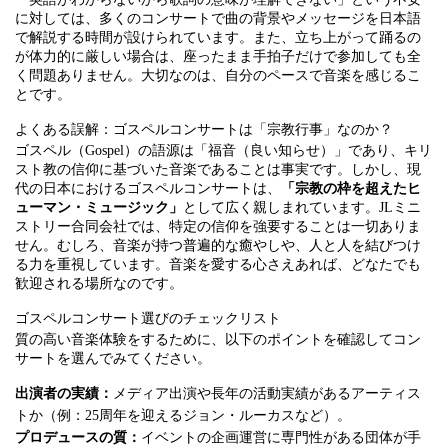
に対しては、多くのコンサートで曲の背景やメッセージを日本語
で解説する時間が設けられています。また、立ち上がって踊るの
が体力的に厳しい場合は、座ったまま手拍子だけで参加しても全
く問題ありません。大切なのは、自分のペースで音楽を感じるこ
とです。
よくある誤解：ゴスペルコンサートは「宗教行事」なのか？
ゴスペル（Gospel）の語源は「福音（良い知らせ）」であり、キリ
スト教の信仰に基づいた音楽であることは事実です。しかし、現
代の日本におけるゴスペルコンサートは、
「宗教の枠を超えたヒ
ューマン・ミュージック」
として広く親しまれています。JLミニ
ストリー合同会社では、特定の信仰を強要することは一切ありま
せん。むしろ、音楽が持つ普遍的な癒やしや、人と人を結びつけ
る力を重視しています。音楽を愛する心さえあれば、どなたでも
歓迎される場所なのです。
ゴスペルコンサート選びのチェックリスト
質の高い音楽体験をするために、以下のポイントを確認してコン
サートを選んでみてください。
出演者の実績：
メディア出演や長年の活動実績があるアーティス
トか（例：25周年を迎えるジョン・ルーカスなど）。
プロデュースの質：
イベントの企画運営に専門性がある団体が手