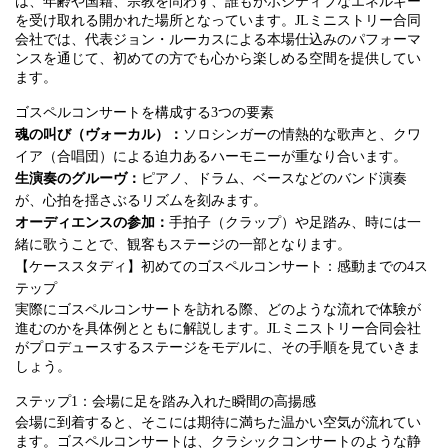
は、年齢や国籍、宗教を問わず、誰もがポジティブなエネルギー
を受け取れる開かれた場所となっています。JLミニストリー合同
会社では、代表ジョン・ルーカスによる本場仕込みのパフォーマ
ンスを通じて、初めての方でも心から楽しめる空間を提供してい
ます。
ゴスペルコンサートを構成する3つの要素
魂の叫び（ヴォーカル）：
ソロシンガーの情熱的な歌声と、クワ
イア（合唱団）による迫力あるハーモニーが重なり合います。
生演奏のグルーヴ：
ピアノ、ドラム、ベースなどのバンド演奏
が、心拍を揺さぶるリズムを刻みます。
オーディエンスの参加：
手拍子（クラップ）や足踏み、時には一
緒に歌うことで、観客もステージの一部となります。
【ケーススタディ】初めてのゴスペルコンサート：感動までの4ス
テップ
実際にゴスペルコンサートを訪れる際、どのような流れで体験が
進むのかを具体例とともに解説します。JLミニストリー合同会社
がプロデュースするステージをモデルに、その手順を見ていきま
しょう。
ステップ1：会場に足を踏み入れた瞬間の高揚感
会場に到着すると、そこには期待に満ちた温かい空気が流れてい
ます。ゴスペルコンサートは、クラシックコンサートのような静