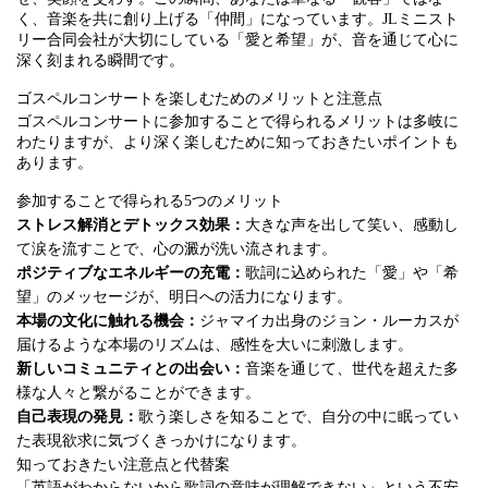
く、音楽を共に創り上げる「仲間」になっています。JLミニスト
リー合同会社が大切にしている「愛と希望」が、音を通じて心に
深く刻まれる瞬間です。
ゴスペルコンサートを楽しむためのメリットと注意点
ゴスペルコンサートに参加することで得られるメリットは多岐に
わたりますが、より深く楽しむために知っておきたいポイントも
あります。
参加することで得られる5つのメリット
ストレス解消とデトックス効果：
大きな声を出して笑い、感動し
て涙を流すことで、心の澱が洗い流されます。
ポジティブなエネルギーの充電：
歌詞に込められた「愛」や「希
望」のメッセージが、明日への活力になります。
本場の文化に触れる機会：
ジャマイカ出身のジョン・ルーカスが
届けるような本場のリズムは、感性を大いに刺激します。
新しいコミュニティとの出会い：
音楽を通じて、世代を超えた多
様な人々と繋がることができます。
自己表現の発見：
歌う楽しさを知ることで、自分の中に眠ってい
た表現欲求に気づくきっかけになります。
知っておきたい注意点と代替案
「英語がわからないから歌詞の意味が理解できない」という不安