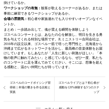
掛けているか。
ワークショップの有無：
観客が歌えるコーナーがあるか、または
事前に練習できるワークショップがあるか。
会場の雰囲気：
初心者や家族連れでも入りやすいオープンなイベ
ントか。
まとめ：一歩踏み出して、魂が震える瞬間を体験しよう
ゴスペルコンサートとは、あなたの心を解放し、明日を生きる勇
気を与えてくれる特別な場所です。JLミニストリー合同会社は、
2016年の設立以来、ゴスペル一筋で培った専門性と、北海道から
沖縄まで広がるネットワークを活かし、最高峰の音楽体験をお届
けしています。もしあなたが「人生に新しい刺激がほしい」「本
物の歌声に触れてみたい」と感じているなら、ぜひ一度、私たち
のコンサートに足を運んでみてください。そこには、想像を超え
る感動と、温かい仲間たちが待っています。
ゴスペルのコードボイシング習
ゴスペルライブとは？初心者が
得術｜本場の響きを作る比較と
感動を120%体験する5つのステ
実践
ップ