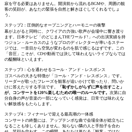
寂を守る必要はありません。開演前から流れるBGMや、周囲の観
客の笑顔が、あなたの緊張を自然と解きほぐしてくれるでしょ
う。
ステップ2：圧倒的なオープニングとハーモニーの衝撃
幕が上がると同時に、クワイアの力強い歌声が会場中に響き渡り
ます。日本テレビ「のどじまんTHEワールド!」への出演実績を持
つジョン・ルーカスのようなプロのディレクターが率いるステー
ジでは、一音目から空気が変わるのを肌で感じるはずです。この
「音圧」こそが、CDや動画では決して味わえないライブならでは
の醍醐味といえます。
ステップ3：心を通わせるコール・アンド・レスポンス
ゴスペルの大きな特徴が「コール・アンド・レスポンス」です。
リーダーが歌ったフレーズを観客が追いかけて歌ったり、問いか
けに答えたりする手法です。
「恥ずかしがらずに声を出すこと」
が、コンサートを120%楽しむための唯一のルールです。
次第に自
分自身の声が音楽の一部になっていく感覚は、日常では味わえな
い解放感をもたらします。
ステップ4：フィナーレで迎える最高潮の一体感
コンサートの終盤には、アップテンポな曲で会場全体が総立ちに
なることも珍しくありません。知らない隣の人と手拍子を合わ
せ、笑顔を交わす。この瞬間、あなたは単なる「観客」ではな