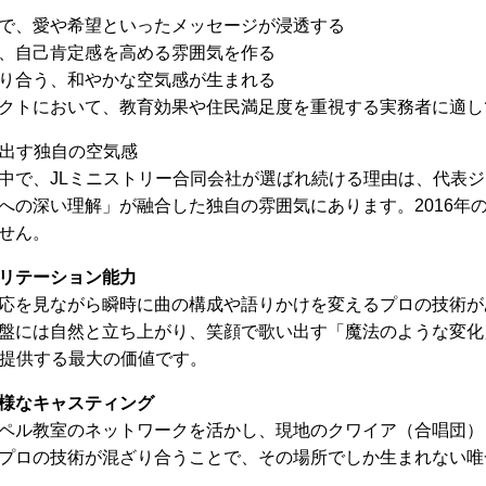
で、愛や希望といったメッセージが浸透する
、自己肯定感を高める雰囲気を作る
り合う、和やかな空気感が生まれる
クトにおいて、教育効果や住民満足度を重視する実務者に適し
り出す独自の空気感
中で、JLミニストリー合同会社が選ばれ続ける理由は、代表
への深い理解」が融合した独自の雰囲気にあります。2016年
せん。
リテーション能力
応を見ながら瞬時に曲の構成や語りかけを変えるプロの技術が
盤には自然と立ち上がり、笑顔で歌い出す「魔法のような変化
が提供する最大の価値です。
様なキャスティング
ペル教室のネットワークを活かし、現地のクワイア（合唱団）
プロの技術が混ざり合うことで、その場所でしか生まれない唯