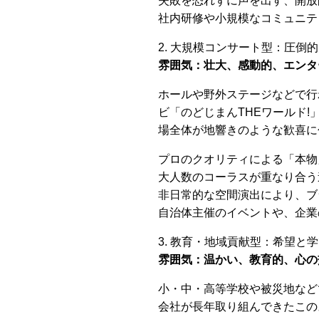
失敗を恐れずに声を出す、開放
社内研修や小規模なコミュニテ
2. 大規模コンサート型：圧倒
雰囲気：壮大、感動的、エンタ
ホールや野外ステージなどで行
ビ「のどじまんTHEワールド
場全体が地響きのような歓喜に
プロのクオリティによる「本物
大人数のコーラスが重なり合う
非日常的な空間演出により、ブ
自治体主催のイベントや、企業
3. 教育・地域貢献型：希望と
雰囲気：温かい、教育的、心の
小・中・高等学校や被災地など
会社が長年取り組んできたこの