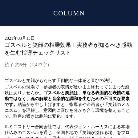
COLUMN
MENU
2021年03月13日
ゴスペルと笑顔の相乗効果！実務者が知るべき感動
を生む指導チェックリスト
読了 約5分（2,423字）
ゴスペルと笑顔がもたらす圧倒的な一体感と喜びの法則
ゴスペルの現場で、参加者の表情が硬いまま終わってしまった経
験はありませんか。
ゴスペルと笑顔は、単なる表面的な表情の連
動ではなく、魂の解放と音楽的な調和を生むための不可欠な要素
です。
結論から申し上げますと、指導者や企画者が「笑顔のメカ
ニズム」を理解し、意図的に喜びを分かち合う環境を整えること
で、歌声の響きは劇的に変化します。
JLミニストリー合同会社では、代表ジョン・ルーカスによる本場
仕込みのゴスペルを通じ、全国各地で「笑顔が溢れる場」をプロ