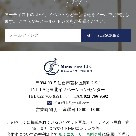
Mailing list
アーティストのLIVE、イベントなど最新情報をメールでお届けし
ます。 こちらからメールアドレスをご登録ください。
SUBSCRIBE
MINISTRIES LLC JLミニ
〒984-0015 仙台市若林区卸町2-9-1
ストリー合同会社
INTILAQ 東北イノベーションセンター
TEL
022-766-9591
／ FAX
022-766-9592
jlstaff1@gmail.com
営業時間 月～金曜日 10:00～18:00
このページに掲載されているジャケット写真、アーティスト写真、音
源、または当サイト内のコンテンツ等、
著作物についての権利は全て
JLミニストリー合同会社
に帰属し管理し