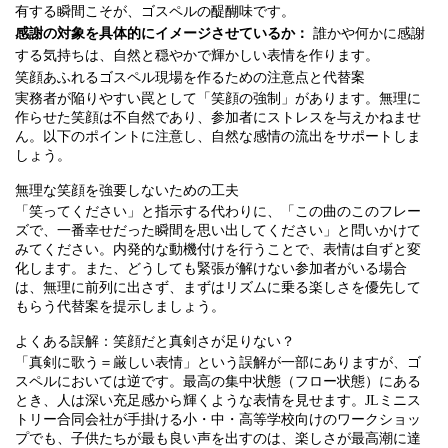
有する瞬間こそが、ゴスペルの醍醐味です。
感謝の対象を具体的にイメージさせているか：
誰かや何かに感謝
する気持ちは、自然と穏やかで輝かしい表情を作ります。
笑顔あふれるゴスペル現場を作るための注意点と代替案
実務者が陥りやすい罠として「笑顔の強制」があります。無理に
作らせた笑顔は不自然であり、参加者にストレスを与えかねませ
ん。以下のポイントに注意し、自然な感情の流出をサポートしま
しょう。
無理な笑顔を強要しないための工夫
「笑ってください」と指示する代わりに、「この曲のこのフレー
ズで、一番幸せだった瞬間を思い出してください」と問いかけて
みてください。内発的な動機付けを行うことで、表情は自ずと変
化します。また、どうしても緊張が解けない参加者がいる場合
は、無理に前列に出さず、まずはリズムに乗る楽しさを優先して
もらう代替案を提示しましょう。
よくある誤解：笑顔だと真剣さが足りない？
「真剣に歌う＝厳しい表情」という誤解が一部にありますが、ゴ
スペルにおいては逆です。最高の集中状態（フロー状態）にある
とき、人は深い充足感から輝くような表情を見せます。JLミニス
トリー合同会社が手掛ける小・中・高等学校向けのワークショッ
プでも、子供たちが最も良い声を出すのは、楽しさが最高潮に達