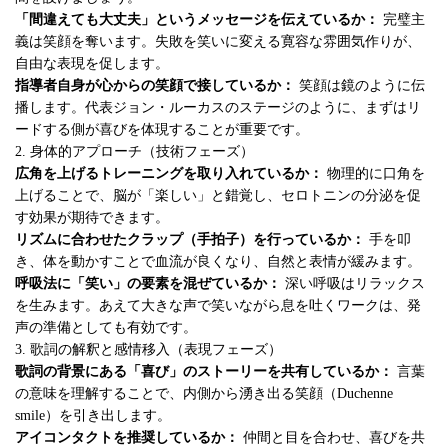
「間違えても大丈夫」というメッセージを伝えているか：
完璧主
義は笑顔を奪います。失敗を笑いに変える寛容な雰囲気作りが、
自由な表現を促します。
指導者自身が心からの笑顔で接しているか：
笑顔は鏡のように伝
播します。代表ジョン・ルーカスのステージのように、まずはリ
ードする側が喜びを体現することが重要です。
2. 身体的アプローチ（技術フェーズ）
広角を上げるトレーニングを取り入れているか：
物理的に口角を
上げることで、脳が「楽しい」と錯覚し、セロトニンの分泌を促
す効果が期待できます。
リズムに合わせたクラップ（手拍子）を行っているか：
手を叩
き、体を動かすことで血流が良くなり、自然と表情が緩みます。
呼吸法に「笑い」の要素を混ぜているか：
深い呼吸はリラックス
を生みます。あえて大きな声で笑いながら息を吐くワークは、発
声の準備としても有効です。
3. 歌詞の解釈と感情移入（表現フェーズ）
歌詞の背景にある「喜び」のストーリーを共有しているか：
言葉
の意味を理解することで、内側から湧き出る笑顔（Duchenne
smile）を引き出します。
アイコンタクトを推奨しているか：
仲間と目を合わせ、喜びを共