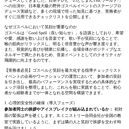
デュースしてきました。日本テレビ「のどじまんTHEワールド!」
への出演や、日本最大級の野外ゴスペルイベントのステージプロ
デュース実績など、多くの現場で培った知見に基づき、実務者が
すぐに活用できるチェックリストを公開します。
なぜゴスペルにおいて笑顔が重要なのか
ゴスペルは「Good Spell（良い知らせ）」を語源としており、希望
や愛、感謝を歌い上げる音楽です。歌い手が笑顔になることで、
喉の筋肉がリラックスし、明るく倍音豊かな声が響き渡ります。
また、視覚的な喜びが聴衆に伝播し、会場全体がポジティブなエ
ネルギーで満たされるため、音楽イベントとしてのクオリティが
飛躍的に向上するのです。
【実務者必見】ゴスペルと笑顔を最大化する指導チェックリスト
イベントの企画やワークショップの運営において、参加者の笑顔
を引き出し、最高のパフォーマンスを実現するための具体的なチ
ェック項目を整理しました。これらを順に実践することで、初心
者から経験者までが一体となれる空間を構築できます。
1. 心理的安全性の確保（導入フェーズ）
参加者同士の挨拶やアイスブレイクが組み込まれているか：
初対
面の緊張は声を硬くします。JLミニストリー合同会社が全国の教
室で実践しているように、まずは隣の人と笑顔で挨拶を交わす時
間を設けましょう。