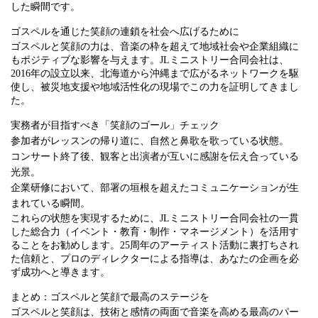
した瞬間です。
ゴスペルを通じた笑顔の連鎖を社会へ広げるために
ゴスペルと笑顔の力は、音楽の枠を超えて地域社会や企業組織に
もポジティブな影響を与えます。JLミニストリー合同会社は、
2016年の設立以来、北海道から沖縄まで広がるネットワークを駆
使し、被災地支援や地域活性化の現場でこの力を証明してきまし
た。
実務者が目指すべき「笑顔のゴール」チェック
参加者がレッスンの帰り道に、自然と鼻歌を歌っている状態。
コンサート終了後、観客と出演者が互いに感謝を伝え合っている
光景。
企業研修において、部署の垣根を超えたコミュニケーションが生
まれている瞬間。
これらの状態を実現するために、JLミニストリー合同会社の一貫
した総合力（イベント・教育・制作・マネージメント）を活用す
ることをお勧めします。25周年のアーティスト活動に裏打ちされ
た信頼と、プロのディレクターによる指導は、あなたの企画を必
ず成功へと導きます。
まとめ：ゴスペルと笑顔で最高のステージを
ゴスペルと笑顔は、技術と感情の両面で音楽を高める最高のパー