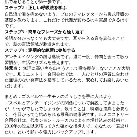
肌で感じることが第一歩です。
ステップ2：正しい呼吸法を学ぶ
自己流で喉を痛めないよう、プロのディレクターから腹式呼吸の
基礎を教わります。これだけで代謝が変わるのを実感できるはず
です。
ステップ3：簡単なフレーズから繰り返す
英語が分からなくても大丈夫です。耳から入る音を真似ること
で、脳の言語領域が刺激されます。
ステップ4：定期的な練習に参加する
アンチエイジングの鍵は継続です。週に一度、仲間と会って歌う
習慣が、生活のリズムを整えます。
注意点：
無理に高い声を出そうとして喉を酷使しないことが大切
です。JLミニストリー合同会社では、一人ひとりの声質に合わせ
た無理のない発声法を指導しているため、安心してお楽しみいた
だけます。
まとめ：ゴスペルで一生モノの若々しさを手に入れよう
ゴスペルとアンチエイジングの関係について解説してきました
が、いかがでしたでしょうか。歌うことは、特別な道具も必要な
く、今日からでも始められる最高の健康法です。JLミニストリー
合同会社は、代表ジョン・ルーカスによる本場仕込みの技術と、
2016年の設立以来培ってきた確かな指導力で、あなたの「若返り
たい」という願いを強力にバックアップします。