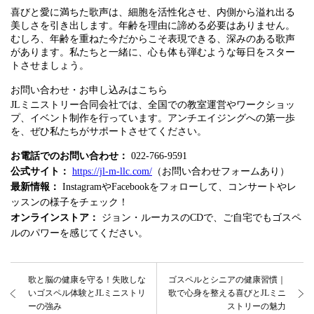
喜びと愛に満ちた歌声は、細胞を活性化させ、内側から溢れ出る
美しさを引き出します。年齢を理由に諦める必要はありません。
むしろ、年齢を重ねた今だからこそ表現できる、深みのある歌声
があります。私たちと一緒に、心も体も弾むような毎日をスター
トさせましょう。
お問い合わせ・お申し込みはこちら
JLミニストリー合同会社では、全国での教室運営やワークショッ
プ、イベント制作を行っています。アンチエイジングへの第一歩
を、ぜひ私たちがサポートさせてください。
お電話でのお問い合わせ：
022-766-9591
公式サイト：
https://jl-m-llc.com/
（お問い合わせフォームあり）
最新情報：
InstagramやFacebookをフォローして、コンサートやレ
ッスンの様子をチェック！
オンラインストア：
ジョン・ルーカスのCDで、ご自宅でもゴスペ
ルのパワーを感じてください。
歌と脳の健康を守る！失敗しな
ゴスペルとシニアの健康習慣｜
いゴスペル体験とJLミニストリ
歌で心身を整える喜びとJLミニ
ーの強み
ストリーの魅力