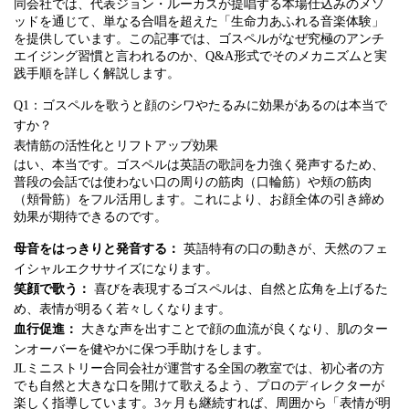
同会社では、代表ジョン・ルーカスが提唱する本場仕込みのメソ
ッドを通じて、単なる合唱を超えた「生命力あふれる音楽体験」
を提供しています。この記事では、ゴスペルがなぜ究極のアンチ
エイジング習慣と言われるのか、Q&A形式でそのメカニズムと実
践手順を詳しく解説します。
Q1：ゴスペルを歌うと顔のシワやたるみに効果があるのは本当で
すか？
表情筋の活性化とリフトアップ効果
はい、本当です。ゴスペルは英語の歌詞を力強く発声するため、
普段の会話では使わない口の周りの筋肉（口輪筋）や頬の筋肉
（頬骨筋）をフル活用します。これにより、お顔全体の引き締め
効果が期待できるのです。
母音をはっきりと発音する：
英語特有の口の動きが、天然のフェ
イシャルエクササイズになります。
笑顔で歌う：
喜びを表現するゴスペルは、自然と広角を上げるた
め、表情が明るく若々しくなります。
血行促進：
大きな声を出すことで顔の血流が良くなり、肌のター
ンオーバーを健やかに保つ手助けをします。
JLミニストリー合同会社が運営する全国の教室では、初心者の方
でも自然と大きな口を開けて歌えるよう、プロのディレクターが
楽しく指導しています。3ヶ月も継続すれば、周囲から「表情が明