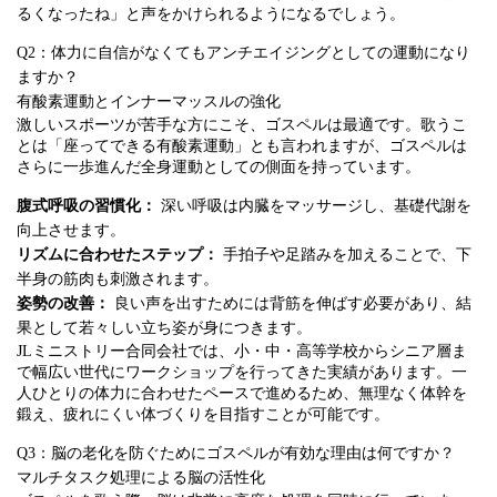
るくなったね」と声をかけられるようになるでしょう。
Q2：体力に自信がなくてもアンチエイジングとしての運動になり
ますか？
有酸素運動とインナーマッスルの強化
激しいスポーツが苦手な方にこそ、ゴスペルは最適です。歌うこ
とは「座ってできる有酸素運動」とも言われますが、ゴスペルは
さらに一歩進んだ全身運動としての側面を持っています。
腹式呼吸の習慣化：
深い呼吸は内臓をマッサージし、基礎代謝を
向上させます。
リズムに合わせたステップ：
手拍子や足踏みを加えることで、下
半身の筋肉も刺激されます。
姿勢の改善：
良い声を出すためには背筋を伸ばす必要があり、結
果として若々しい立ち姿が身につきます。
JLミニストリー合同会社では、小・中・高等学校からシニア層ま
で幅広い世代にワークショップを行ってきた実績があります。一
人ひとりの体力に合わせたペースで進めるため、無理なく体幹を
鍛え、疲れにくい体づくりを目指すことが可能です。
Q3：脳の老化を防ぐためにゴスペルが有効な理由は何ですか？
マルチタスク処理による脳の活性化