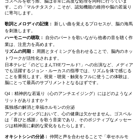
ゴスペルを歌う際、脳は非常に高度な処理を同時に行っていま
す。この「マルチタスク」こそが、認知機能の維持や脳の若返り
に寄与します。
歌詞とメロディの記憶：
新しい曲を覚えるプロセスが、脳の海馬
を刺激します。
ハーモニーの聴取：
自分のパートを歌いながら他者の音を聴く作
業は、注意力を高めます。
リズムの同期：
周囲とタイミングを合わせることで、脳内のネッ
トワークが活性化されます。
日本テレビ「のどじまんTHEワールド!」への出演など、メディア
でも活躍するジョン・ルーカスの指導では、リズムを体で感じる
ことを重視します。視覚・聴覚・触覚をフルに使うこの体験は、
脳にとって最高のサプリメントとなるはずです。
Q4：精神的な若返り（心のアンチエイジング）にはどのようなメ
リットがありますか？
孤独感の解消と幸福ホルモンの分泌
アンチエイジングにおいて、心の健康は欠かせません。ゴスペル
は「喜びと感謝」を歌う音楽であり、そのポジティブなメッセー
ジは精神面に劇的な変化をもたらします。
オキシトシンの分泌：
仲間と声を合わせることで「幸せホルモ