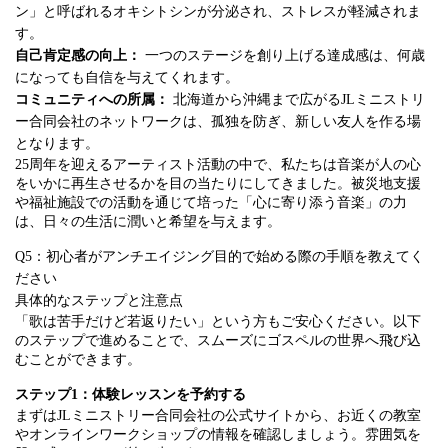
ン」と呼ばれるオキシトシンが分泌され、ストレスが軽減されま
す。
自己肯定感の向上：
一つのステージを創り上げる達成感は、何歳
になっても自信を与えてくれます。
コミュニティへの所属：
北海道から沖縄まで広がるJLミニストリ
ー合同会社のネットワークは、孤独を防ぎ、新しい友人を作る場
となります。
25周年を迎えるアーティスト活動の中で、私たちは音楽が人の心
をいかに再生させるかを目の当たりにしてきました。被災地支援
や福祉施設での活動を通じて培った「心に寄り添う音楽」の力
は、日々の生活に潤いと希望を与えます。
Q5：初心者がアンチエイジング目的で始める際の手順を教えてく
ださい
具体的なステップと注意点
「歌は苦手だけど若返りたい」という方もご安心ください。以下
のステップで進めることで、スムーズにゴスペルの世界へ飛び込
むことができます。
ステップ1：体験レッスンを予約する
まずはJLミニストリー合同会社の公式サイトから、お近くの教室
やオンラインワークショップの情報を確認しましょう。雰囲気を