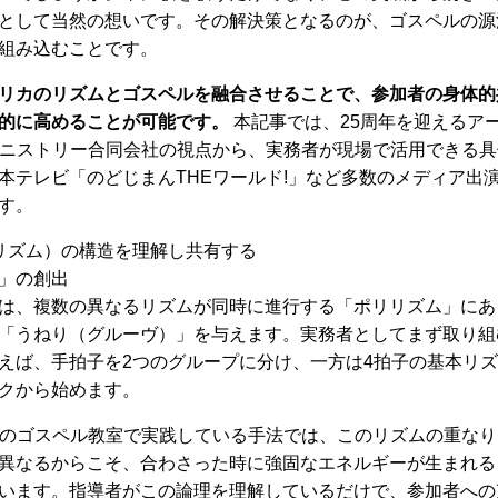
として当然の想いです。その解決策となるのが、ゴスペルの源
組み込むことです。
リカのリズムとゴスペルを融合させることで、参加者の身体的
的に高めることが可能です。
本記事では、25周年を迎えるア
ミニストリー合同会社の視点から、実務者が現場で活用できる具
本テレビ「のどじまんTHEワールド!」など多数のメディア出
す。
リズム）の構造を理解し共有する
」の創出
は、複数の異なるリズムが同時に進行する「ポリリズム」にあ
「うねり（グルーヴ）」を与えます。実務者としてまず取り組
えば、手拍子を2つのグループに分け、一方は4拍子の基本リズ
クから始めます。
国のゴスペル教室で実践している手法では、このリズムの重な
異なるからこそ、合わさった時に強固なエネルギーが生まれる
います。指導者がこの論理を理解しているだけで、参加者への