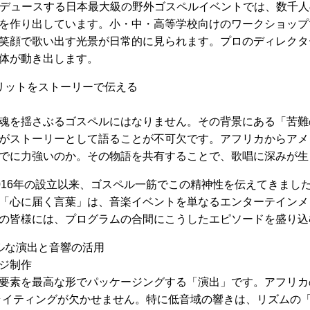
ロデュースする日本最大級の野外ゴスペルイベントでは、数千
を作り出しています。小・中・高等学校向けのワークショップ
笑顔で歌い出す光景が日常的に見られます。プロのディレクタ
体が動き出します。
リットをストーリーで伝える
魂を揺さぶるゴスペルにはなりません。その背景にある「苦難
がストーリーとして語ることが不可欠です。アフリカからアメ
でに力強いのか。その物語を共有することで、歌唱に深みが生
2016年の設立以来、ゴスペル一筋でこの精神性を伝えてきまし
「心に届く言葉」は、音楽イベントを単なるエンターテインメ
の皆様には、プログラムの合間にこうしたエピソードを盛り込
ルな演出と音響の活用
ジ制作
要素を最高な形でパッケージングする「演出」です。アフリカ
ライティングが欠かせません。特に低音域の響きは、リズムの