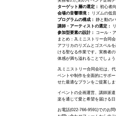
実務者のためのイベント企画チ
ターゲット層の選定：
初心者向
会場の音響環境：
リズムの低音
プログラムの構成：
静と動のバ
講師・アーティストの選定：
リ
参加型要素の設計：
コール・ア
まとめ：JLミニストリー合同
アフリカのリズムとゴスペルを
ける聖なる作業です。実務者の
体感が満ち溢れることでしょう
JLミニストリー合同会社は、
ベントや制作を全面的にサポー
せた最適なプランをご提案しま
イベントの企画運営、講師派遣
楽を通じて愛と希望を届ける日
お電話(022-766-9591)での