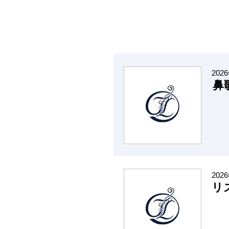
202
鼻
202
リ