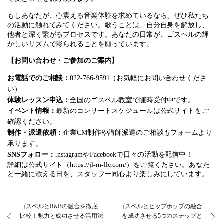
もしあなたが、心震える音楽体験を求めているなら、ぜひ私たち
の活動に触れてみてください。歌うことは、自分自身を解放し、
他者と深く繋がるプロセスです。あなたの日常が、ゴスペルの輝
かしいリズムで彩られることを願っています。
【お問い合わせ・ご参加のご案内】
お電話でのご相談：
022-766-9591（お気軽にお問い合わせくださ
い）
体験レッスン申込：
全国のゴスペル教室で随時受付中です。
イベント情報：
最新のコンサートスケジュールは公式サイトをご
確認ください。
制作・派遣依頼：
企業CM制作や講師派遣のご相談もフォームより
承ります。
SNSフォロー：
InstagramやFacebookで日々の活動を配信中！
詳細は公式サイト（https://jl-m-llc.com/）をご覧ください。あなた
と一緒に歌える日を、スタッフ一同心より楽しみにしています。
ゴスペルとR&Bの融合を徹底
ゴスペルとヒップホップの融合
比較！魅力と成功させる活用法
を成功させる5つのステップと