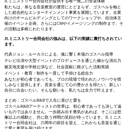
JLミニストリー合同会社が提供する唯一無二の音楽体験
私たちは、単なる音楽教室の運営にとどまらず、ゴスペルを軸と
した総合的なエンターテインメント事業を展開しています。企業
向けのチームビルディングとしてのワークショップや、自治体主
催のイベント企画、さらにはCMやイメージソングの制作まで、そ
の活動は多岐にわたります。
JLミニストリー合同会社の強みは、以下の実績に裏打ちされてい
ます。
代表ジョン・ルーカスによる、魂に響く本場のゴスペル指導
テレビ出演や大型イベントのプロデュースを通じた確かな演出力
被災地支援や学校公演など、社会貢献に根ざした活動実績
イベント・教育・制作を一貫して手掛ける総合力
あなたが初心者であっても、プロの現場で培われたノウハウを惜
しみなく提供します。音楽を通じて心の豊かさを得たい、新しい
自分に出会いたい。そんな願いを、私たちは全力で叶えます。
まとめ：ゴスペルR&Bで人生に喜びと愛を
ゴスペルR&Bアーティストの世界は、初心者であっても決して遠
いものではありません。一歩踏み出す勇気があれば、そこには想
像以上の感動と、共に歌う仲間の笑顔が待っています。JLミニス
トリー合同会社は、25周年の節目を迎え、これからも音楽を通じ
て愛と希望を届け続けます。