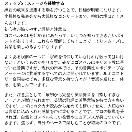
ステップ5：ステージを経験する
練習の成果を披露する場を持つことで、目標が明確になります。
小規模な発表会から大規模なコンサートまで、挑戦の場はたくさ
んあります。
初心者が陥りやすい誤解と注意点
ゴスペルR&Bを始めるにあたって、いくつか知っておきたいポイ
ントがあります。これらを理解しておくことで、よりスムーズに
音楽を楽しめるようになります。
よくある誤解の一つに「宗教を信仰していなければ歌ってはいけ
ない」というものがあります。確かにゴスペルはキリスト教に基
づいた音楽ですが、現代の日本では、その音楽性やポジティブな
メッセージに共感するすべての人に開かれています。JLミニスト
リー合同会社でも、多様な背景を持つ方々が「音楽を通じた一体
感」を楽しんでいます。
また、注意点として「最初から完璧な英語発音を目指しすぎな
い」ことが挙げられます。英語の歌詞に苦手意識を持つ方も多い
ですが、まずはカタカナ読みから始めても構いません。大切なの
は言葉に込められた感情を声に乗せることです。プロの指導を受
ければ、自然とゴスペルらしい発音やニュアンスが身についてい
きます。焦らず、自分のペースで楽しむことが継続のコツです。