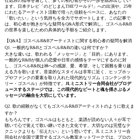
仕込みの指導を通じて、多くの初心者がその一歩を踏み出してい
ます。日本テレビ「のどじまんTHEワールド!」への出演や、25年
にわたるアーティスト活動で培った信頼をベースに、あなたの
「歌いたい」という気持ちを全力でサポートします。この記事で
は、初心者が抱きがちな疑問をQ&A形式で解消し、ゴスペルR&B
の世界を楽しむための具体的な手順をご紹介します。
【Q&A】ゴスペルR&Bアーティストに関する初心者の疑問を解消
Q1. 一般的なR&BとゴスペルR&Bの違いは何ですか？
大きな違いは、歌われる「メッセージ」と「目的」にあります。
一般的なR&Bが個人の恋愛や日常の感情をテーマにするのに対
し、ゴスペルR&Bは神への感謝、愛、希望、そして困難を乗り越
える力を歌います。音楽的なスタイルは非常に近く、ヒップホッ
プやファンクの要素を取り入れた現代的なリズム（コンテンポラ
リー・ゴスペル）が特徴です。
JLミニストリー合同会社がプロデ
ュースするステージでは、この現代的なビートと魂を揺さぶるメ
ッセージの融合を大切にしています。
Q2. 歌の経験がなくてもゴスペルR&Bアーティストのように歌えま
すか？
もちろんです。ゴスペルはもともと、楽譜が読めない人々が耳で
聴いて心で覚えて歌い継いできた文化です。大切なのは完璧なテ
クニックよりも「伝えたい」という想いです。JLミニストリー合
同会社が全国で運営するゴスペル教室ネットワークでは、プロの