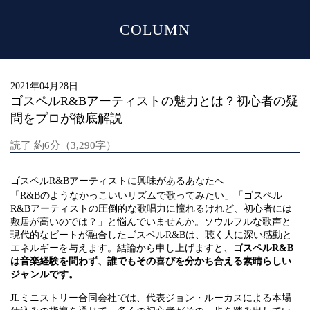
COLUMN
MENU
2021年04月28日
ゴスペルR&Bアーティストの魅力とは？初心者の疑
問をプロが徹底解説
読了 約6分（3,290字）
ゴスペルR&Bアーティストに興味があるあなたへ
「R&Bのようなかっこいいリズムで歌ってみたい」「ゴスペル
R&Bアーティストの圧倒的な歌唱力に憧れるけれど、初心者には
敷居が高いのでは？」と悩んでいませんか。ソウルフルな歌声と
現代的なビートが融合したゴスペルR&Bは、聴く人に深い感動と
エネルギーを与えます。結論から申し上げますと、
ゴスペルR&B
は音楽経験を問わず、誰でもその喜びを分かち合える素晴らしい
ジャンルです。
JLミニストリー合同会社では、代表ジョン・ルーカスによる本場