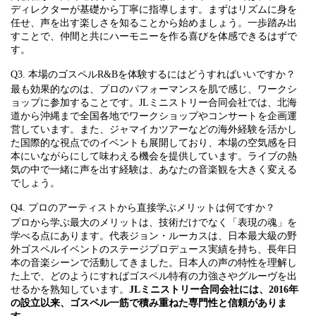
ディレクターが基礎から丁寧に指導します。まずはリズムに身を
任せ、声を出す楽しさを知ることから始めましょう。一歩踏み出
すことで、仲間と共にハーモニーを作る喜びを体感できるはずで
す。
Q3. 本場のゴスペルR&Bを体験するにはどうすればいいですか？
最も効果的なのは、プロのパフォーマンスを肌で感じ、ワークシ
ョップに参加することです。JLミニストリー合同会社では、北海
道から沖縄まで全国各地でワークショップやコンサートを企画運
営しています。また、ジャマイカツアーなどの海外経験を活かし
た国際的な視点でのイベントも展開しており、本場の空気感を日
本にいながらにして味わえる機会を提供しています。ライブの熱
気の中で一緒に声を出す経験は、あなたの音楽観を大きく変える
でしょう。
Q4. プロのアーティストから直接学ぶメリットは何ですか？
プロから学ぶ最大のメリットは、技術だけでなく「表現の魂」を
学べる点にあります。代表ジョン・ルーカスは、日本最大級の野
外ゴスペルイベントのステージプロデュース実績を持ち、長年日
本の音楽シーンで活動してきました。日本人の声の特性を理解し
た上で、どのようにすればゴスペル特有の力強さやグルーヴを出
せるかを熟知しています。
JLミニストリー合同会社には、2016年
の設立以来、ゴスペル一筋で積み重ねた専門性と信頼がありま