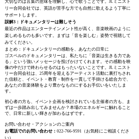
大切なのは言葉の意味を理解し、心で歌うことです。JLミニスト
リー合同会社では、英語が苦手な方でも自然に歌えるよう丁寧に
サポートします。
誤解3：ドキュメンタリーは難しそう
最近の作品はエンターテインメント性が高く、音楽映画のように
楽しめるものも多いです。まずは「音を楽しむ」姿勢で視聴して
みてください。
まとめ：ドキュメンタリーの感動を、あなたの日常に
ゴスペルのドキュメンタリーは、私たちに「音楽は生きる力であ
る」という強いメッセージを投げかけてくれます。その感動を映
像の中だけで終わらせるのはもったいないことです。JLミニスト
リー合同会社は、25周年を迎えるアーティスト活動に裏打ちされ
た信頼と、イベント・教育・制作を一貫して手掛ける総合力で、
あなたの音楽体験をより豊かなものにするお手伝いをいたしま
す。
初心者の方も、イベント企画を検討されている主催者の方も、ま
ずは一歩踏み出してみませんか？本場のエネルギーに触れること
で、日常に新しい輝きが加わるはずです。
お問い合わせ・アクションのご案内
お電話でのお問い合わせ：
022-766-9591（お気軽にご相談くださ
い）