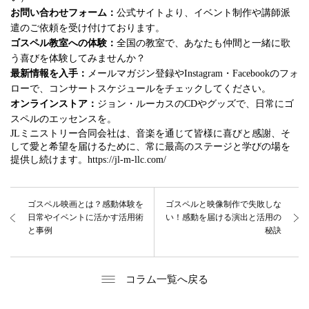
お問い合わせフォーム：
公式サイトより、イベント制作や講師派
遣のご依頼を受け付けております。
ゴスペル教室への体験：
全国の教室で、あなたも仲間と一緒に歌
う喜びを体験してみませんか？
最新情報を入手：
メールマガジン登録やInstagram・Facebookのフォ
ローで、コンサートスケジュールをチェックしてください。
オンラインストア：
ジョン・ルーカスのCDやグッズで、日常にゴ
スペルのエッセンスを。
JLミニストリー合同会社は、音楽を通じて皆様に喜びと感謝、そ
して愛と希望を届けるために、常に最高のステージと学びの場を
提供し続けます。https://jl-m-llc.com/
ゴスペル映画とは？感動体験を
ゴスペルと映像制作で失敗しな
日常やイベントに活かす活用術
い！感動を届ける演出と活用の
と事例
秘訣
コラム一覧へ戻る