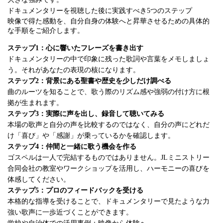
ドキュメンタリーを視聴した後に実践すべき5つのステップ
映像で得た感動を、自分自身の体験へと昇華させるための具体的
な手順をご紹介します。
ステップ1：心に響いたフレーズを書き出す
ドキュメンタリーの中で印象に残った歌詞や言葉をメモしましょ
う。それがあなたの表現の核になります。
ステップ2：背景にある聖書や歴史を少しだけ調べる
曲のルーツを知ることで、歌う際のリズム感や強弱の付け方に根
拠が生まれます。
ステップ3：実際に声を出し、録音して聴いてみる
本場の歌声と自分の声を比較するのではなく、自分の声にどれだ
け「喜び」や「感謝」が乗っているかを確認します。
ステップ4：仲間と一緒に歌う機会を作る
ゴスペルは一人で完結するものではありません。JLミニストリー
合同会社の教室やワークショップを活用し、ハーモニーの喜びを
体感してください。
ステップ5：プロのフィードバックを受ける
本格的な指導を受けることで、ドキュメンタリーで見たような力
強い歌声に一歩近づくことができます。