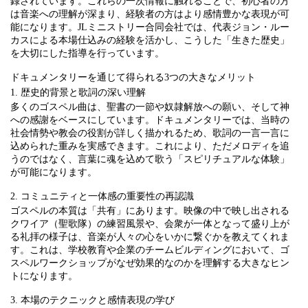
録されています。これらの一次情報に触れることで、初心者の方
は音楽への理解が深まり、経験者の方はより感情豊かな表現が可
能になります。JLミニストリー合同会社では、代表ジョン・ルー
カスによる本場仕込みの経験を活かし、こうした「生きた歴史」
を大切にした指導を行っています。
ドキュメンタリーを通じて得られる3つの大きなメリット
1. 歴史的背景と歌詞の深い理解
多くのゴスペル曲は、聖書の一節や奴隷解放への願い、そして神
への感謝をベースにしています。ドキュメンタリーでは、当時の
社会情勢や教会の役割が詳しく描かれるため、歌詞の一言一言に
込められた重みを実感できます。これにより、ただメロディを追
うのではなく、言葉に魂を込めて歌う「スピリチュアルな体験」
が可能になります。
2. コミュニティと一体感の重要性の再認識
ゴスペルの本質は「共有」にあります。映像の中で映し出される
クワイア（聖歌隊）の練習風景や、会衆が一体となって盛り上が
る礼拝の様子は、音楽が人々の心をいかに繋ぐかを教えてくれま
す。これは、学校教育や企業のチームビルディングにおいて、ゴ
スペルワークショップがなぜ効果的なのかを理解する大きなヒン
トになります。
3. 本場のテクニックと感情表現の学び