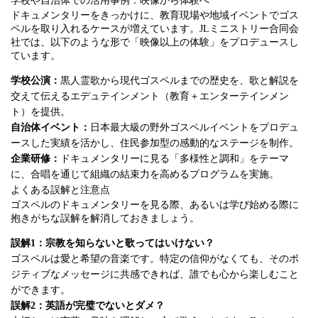
学校や自治体での活用事例：映像から体験へ
ドキュメンタリーをきっかけに、教育現場や地域イベントでゴス
ペルを取り入れるケースが増えています。JLミニストリー合同会
社では、以下のような形で「映像以上の体験」をプロデュースし
ています。
学校公演：
黒人霊歌から現代ゴスペルまでの歴史を、歌と解説を
交えて伝えるエデュテインメント（教育＋エンターテインメン
ト）を提供。
自治体イベント：
日本最大級の野外ゴスペルイベントをプロデュ
ースした実績を活かし、住民参加型の感動的なステージを制作。
企業研修：
ドキュメンタリーに見る「多様性と調和」をテーマ
に、合唱を通じて組織の結束力を高めるプログラムを実施。
よくある誤解と注意点
ゴスペルのドキュメンタリーを見る際、あるいは学び始める際に
抱きがちな誤解を解消しておきましょう。
誤解1：宗教を知らないと歌ってはいけない？
ゴスペルは愛と希望の音楽です。特定の信仰がなくても、そのポ
ジティブなメッセージに共感できれば、誰でも心から楽しむこと
ができます。
誤解2：英語が完璧でないとダメ？