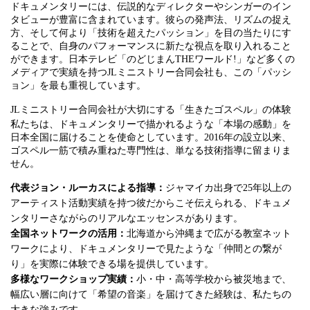
ドキュメンタリーには、伝説的なディレクターやシンガーのイン
タビューが豊富に含まれています。彼らの発声法、リズムの捉え
方、そして何より「技術を超えたパッション」を目の当たりにす
ることで、自身のパフォーマンスに新たな視点を取り入れること
ができます。日本テレビ「のどじまんTHEワールド!」など多くの
メディアで実績を持つJLミニストリー合同会社も、この「パッシ
ョン」を最も重視しています。
JLミニストリー合同会社が大切にする「生きたゴスペル」の体験
私たちは、ドキュメンタリーで描かれるような「本場の感動」を
日本全国に届けることを使命としています。2016年の設立以来、
ゴスペル一筋で積み重ねた専門性は、単なる技術指導に留まりま
せん。
代表ジョン・ルーカスによる指導：
ジャマイカ出身で25年以上の
アーティスト活動実績を持つ彼だからこそ伝えられる、ドキュメ
ンタリーさながらのリアルなエッセンスがあります。
全国ネットワークの活用：
北海道から沖縄まで広がる教室ネット
ワークにより、ドキュメンタリーで見たような「仲間との繋が
り」を実際に体験できる場を提供しています。
多様なワークショップ実績：
小・中・高等学校から被災地まで、
幅広い層に向けて「希望の音楽」を届けてきた経験は、私たちの
大きな強みです。