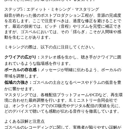
ステップ5：エディット・ミキシング・マスタリング
録音が終わった後のポストプロダクション工程が、音源の完成度
を左右します。ここで注意すべきは、過度な修正を避けることで
す。最近の技術では、ピッチ（音程）やリズムを完璧に補正でき
ますが、ゴスペルにおいては、その「揺らぎ」こそが人間味や感
動を生むことがあります。
ミキシングの際は、以下の点に注目してください。
クワイアの広がり：
ステレオ感を生かし、聴き手がクワイアに囲
まれているような臨場感を作ります。
ボーカルの存在感：
メッセージが明確に伝わるよう、ボーカルの
帯域を調整します。
低域の力強さ：
ゴスペルの土台となるベースやドラムの低音を豊
かに響かせます。
マスタリングでは、各種配信プラットフォームやCDなど、再生環
境に合わせた最終調整を行います。JLミニストリー合同会社で
は、オンラインストアでのCD販売やデジタル配信の実績を元に、
どのデバイスで聴いても感動が伝わる音作りを徹底しています。
よくある誤解と注意点
ゴスペルのレコーディングに関して、実務者が陥りやすい誤解が