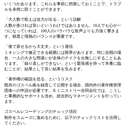
いくつかあります。これらを事前に把握しておくことで、トラブ
ルを未然に防ぐことができます。
「大人数で歌えば迫力が出る」という誤解
人数が多ければ良いというわけではありません。10人でも心が一
つになっていれば、100人のバラバラな歌声よりも力強く響きま
す。精度と情熱のバランスが重要です。
「後で直せるから大丈夫」という過信
ミキシングで修正できる範囲には限界があります。特に合唱の場
合、一人の大きな間違いが全体のテイクを台無しにすることもあ
ります。「録り直しができない」という緊張感を持って本番に臨
むことが、結果として良い結果を生みます。
「著作権の確認を怠る」というリスク
既存のゴスペル曲を録音して公開する場合、国内外の著作権管理
団体への申請が必要です。JLミニストリー合同会社では、こうし
た事務的なサポートも含め、総合的なマネージメントを行ってい
ます。
ゴスペルレコーディングのチェック項目
制作をスムーズに進めるために、以下のチェックリストを活用し
てください。