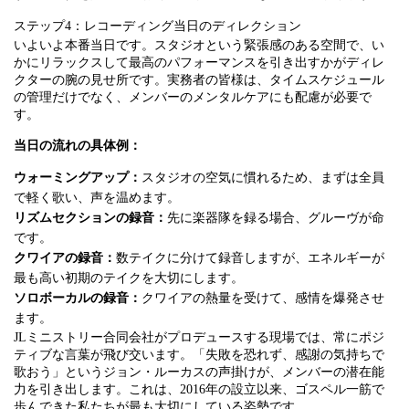
ステップ4：レコーディング当日のディレクション
いよいよ本番当日です。スタジオという緊張感のある空間で、い
かにリラックスして最高のパフォーマンスを引き出すかがディレ
クターの腕の見せ所です。実務者の皆様は、タイムスケジュール
の管理だけでなく、メンバーのメンタルケアにも配慮が必要で
す。
当日の流れの具体例：
ウォーミングアップ：
スタジオの空気に慣れるため、まずは全員
で軽く歌い、声を温めます。
リズムセクションの録音：
先に楽器隊を録る場合、グルーヴが命
です。
クワイアの録音：
数テイクに分けて録音しますが、エネルギーが
最も高い初期のテイクを大切にします。
ソロボーカルの録音：
クワイアの熱量を受けて、感情を爆発させ
ます。
JLミニストリー合同会社がプロデュースする現場では、常にポジ
ティブな言葉が飛び交います。「失敗を恐れず、感謝の気持ちで
歌おう」というジョン・ルーカスの声掛けが、メンバーの潜在能
力を引き出します。これは、2016年の設立以来、ゴスペル一筋で
歩んできた私たちが最も大切にしている姿勢です。