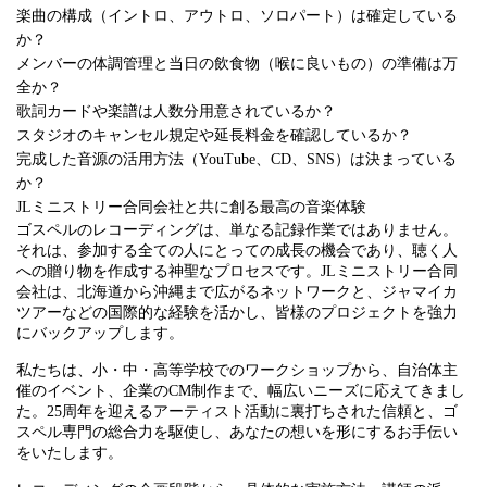
楽曲の構成（イントロ、アウトロ、ソロパート）は確定している
か？
メンバーの体調管理と当日の飲食物（喉に良いもの）の準備は万
全か？
歌詞カードや楽譜は人数分用意されているか？
スタジオのキャンセル規定や延長料金を確認しているか？
完成した音源の活用方法（YouTube、CD、SNS）は決まっている
か？
JLミニストリー合同会社と共に創る最高の音楽体験
ゴスペルのレコーディングは、単なる記録作業ではありません。
それは、参加する全ての人にとっての成長の機会であり、聴く人
への贈り物を作成する神聖なプロセスです。JLミニストリー合同
会社は、北海道から沖縄まで広がるネットワークと、ジャマイカ
ツアーなどの国際的な経験を活かし、皆様のプロジェクトを強力
にバックアップします。
私たちは、小・中・高等学校でのワークショップから、自治体主
催のイベント、企業のCM制作まで、幅広いニーズに応えてきまし
た。25周年を迎えるアーティスト活動に裏打ちされた信頼と、ゴ
スペル専門の総合力を駆使し、あなたの想いを形にするお手伝い
をいたします。