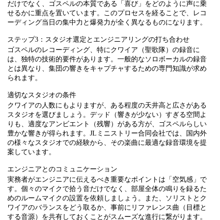
だけでなく、ゴスペルの本質である「喜び」をどのように声に乗
せるかに重点を置いています。このプロセスを経ることで、レコ
ーディング当日の集中力と爆発力が全く異なるものになります。
ステップ3：スタジオ選定とエンジニアリングの打ち合わせ
ゴスペルのレコーディング、特にクワイア（聖歌隊）の録音に
は、独特の技術的要件があります。一般的なソロボーカルの録音
とは異なり、集団の響きをキャプチャするための専門知識が求め
られます。
適切なスタジオの条件
クワイアの人数にもよりますが、ある程度の天井高と広さがある
スタジオを選びましょう。デッド（響きが少ない）すぎる空間よ
りも、適度なアンビエント（残響）がある方が、ゴスペルらしい
豊かな響きが得られます。JLミニストリー合同会社では、国内外
の様々なスタジオでの経験から、その楽曲に最適な録音環境を提
案しています。
エンジニアとのコミュニケーション
実務者がエンジニアに伝えるべき重要なポイントは「空気感」で
す。個々のマイクで拾う音だけでなく、部屋全体の鳴りを録るた
めのルームマイクの設置を依頼しましょう。また、ソリストとク
ワイアのバランスをどう取るか、事前にリファレンス曲（目標と
する音源）を共有しておくことがスムーズな進行に繋がります。