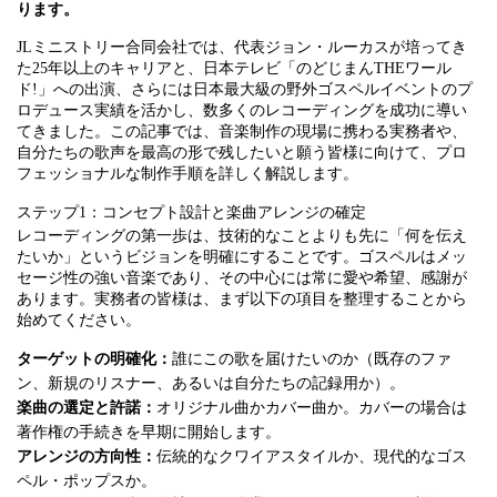
ります。
JLミニストリー合同会社では、代表ジョン・ルーカスが培ってき
た25年以上のキャリアと、日本テレビ「のどじまんTHEワール
ド!」への出演、さらには日本最大級の野外ゴスペルイベントのプ
ロデュース実績を活かし、数多くのレコーディングを成功に導い
てきました。この記事では、音楽制作の現場に携わる実務者や、
自分たちの歌声を最高の形で残したいと願う皆様に向けて、プロ
フェッショナルな制作手順を詳しく解説します。
ステップ1：コンセプト設計と楽曲アレンジの確定
レコーディングの第一歩は、技術的なことよりも先に「何を伝え
たいか」というビジョンを明確にすることです。ゴスペルはメッ
セージ性の強い音楽であり、その中心には常に愛や希望、感謝が
あります。実務者の皆様は、まず以下の項目を整理することから
始めてください。
ターゲットの明確化：
誰にこの歌を届けたいのか（既存のファ
ン、新規のリスナー、あるいは自分たちの記録用か）。
楽曲の選定と許諾：
オリジナル曲かカバー曲か。カバーの場合は
著作権の手続きを早期に開始します。
アレンジの方向性：
伝統的なクワイアスタイルか、現代的なゴス
ペル・ポップスか。