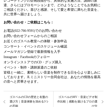
レコーディングの企画段階から、具体的な実施方法、講師の派
遣、さらにはプロモーションまで、どのようなことでもお気軽に
ご相談ください。喜びと感謝、そして愛と希望に満ちた音楽を、
共に世界へ届けましょう。
お問い合わせ・ご依頼はこちら：
お電話(022-766-9591)でのお問い合わせ
お問い合わせフォームからのご相談
お近くのゴスペル教室への体験・参加申込
コンサート・イベントのスケジュール確認
メールマガジン登録で最新情報を入手
Instagram・Facebookのフォロー
オンラインストアでのCD・グッズ購入
イベント・制作・講師派遣のご依頼
皆様と一緒に、素晴らしい音楽を制作できる日を心より楽しみに
しております。JLミニストリー合同会社は、あなたの情熱を最高
の音へと昇華させます。
ゴスペルのCDの歴史と名盤の
ゴスペルのMV・音楽ビデオ制
選び方｜音楽体験を深める3つ
作比較｜感動を届けるプロの選
の手順
び方