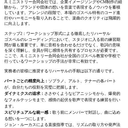
JLミニストリー合同会社では、企業イメージソングやCM制作の経
験から、ブランドや団体の想いを音楽で表現するノウハウを蓄積
しています。アレンジの段階で、本場のゴスペル特有のコード進
行やハーモニーを取り入れることで、楽曲のクオリティは飛躍的
に向上します。
ステップ2：ワークショップ形式による徹底したリハーサル
ゴスペルのレコーディングにおいて、スタジオに入る前の練習期
間が最も重要です。単に音程を合わせるだけでなく、歌詞の意味
を深く理解し、全員が同じ感情を共有するプロセスが必要です。
ここで、JLミニストリー合同会社が全国のゴスペル教室や学校で
行っているワークショップの手法が非常に有効です。
実務者の皆様に推奨するリハーサルの手順は以下の通りです。
パートごとの精度向上：
ソプラノ、アルト、テナーの各パート
が、自分たちの役割を完璧に把握します。
ダイナミクスの追求：
ささやくようなピアニッシモから、爆発的
なフォルテッシモまで、感情の起伏を歌声で表現する練習を行い
ます。
スピリチュアルな統一感：
歌う前にメンバーで対話し、曲に込め
る想いを一つにします。
ジョン・ルーカスによる直接指導では、リズムの取り方や発声法