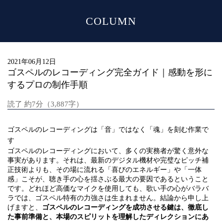
COLUMN
MENU
2021年06月12日
ゴスペルのレコーディング完全ガイド｜感動を形に
するプロの制作手順
読了 約7分（3,887字）
ゴスペルのレコーディングは「音」ではなく「魂」を刻む作業で
す
ゴスペルのレコーディングにおいて、多くの実務者が驚く意外な
事実があります。それは、最新のデジタル機材や完璧なピッチ補
正技術よりも、その場に流れる「喜びのエネルギー」や「一体
感」こそが、聴き手の心を揺さぶる最大の要因であるということ
です。どれほど高価なマイクを使用しても、歌い手の心がバラバ
ラでは、ゴスペル特有の力強さは生まれません。結論から申し上
げますと、
ゴスペルのレコーディングを成功させる鍵は、徹底し
た事前準備と、本場のスピリットを理解したディレクションにあ