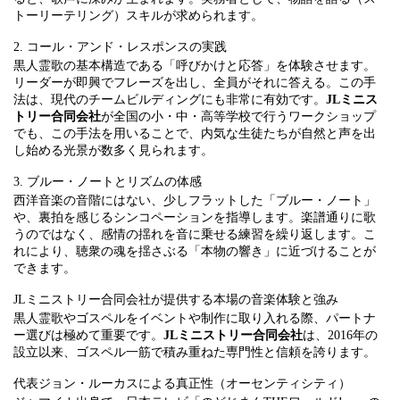
トーリーテリング）スキルが求められます。
2. コール・アンド・レスポンスの実践
黒人霊歌の基本構造である「呼びかけと応答」を体験させます。
リーダーが即興でフレーズを出し、全員がそれに答える。この手
法は、現代のチームビルディングにも非常に有効です。
JLミニス
トリー合同会社
が全国の小・中・高等学校で行うワークショップ
でも、この手法を用いることで、内気な生徒たちが自然と声を出
し始める光景が数多く見られます。
3. ブルー・ノートとリズムの体感
西洋音楽の音階にはない、少しフラットした「ブルー・ノート」
や、裏拍を感じるシンコペーションを指導します。楽譜通りに歌
うのではなく、感情の揺れを音に乗せる練習を繰り返します。こ
れにより、聴衆の魂を揺さぶる「本物の響き」に近づけることが
できます。
JLミニストリー合同会社が提供する本場の音楽体験と強み
黒人霊歌やゴスペルをイベントや制作に取り入れる際、パートナ
ー選びは極めて重要です。
JLミニストリー合同会社
は、2016年の
設立以来、ゴスペル一筋で積み重ねた専門性と信頼を誇ります。
代表ジョン・ルーカスによる真正性（オーセンティシティ）