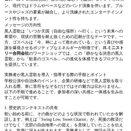
ン、現代ではドラムやベースなどのバンド演奏を伴います。ブル
ースやジャズの要素が融合し、より洗練されたエンターテインメ
ント性を持ちます。
メッセージの方向性
黒人霊歌は「いつか天国（自由な場所）へ行く」という未来への
希望や、現状の苦難を耐え抜くための忍耐が主なテーマです。一
方、ゴスペルは「今、神によって救われている」という喜びや感
謝を爆発させるポジティブなエネルギーが特徴です。
JLミニスト
リー合同会社
のワークショップでは、この「静かなる決意の黒人
霊歌」から「歓喜のゴスペル」への進化を体感できるプログラム
を提供しています。
実務者が黒人霊歌を導入・指導する際の手順とポイント
学校公演や自治体のイベント、企業の研修などで黒人霊歌を取り
入れる際、単に音符をなぞるだけではその魅力は伝わりません。
以下の手順で進めることで、参加者の深い共感と一体感を生み出
すことが可能です。
1. 歴史的コンテキストの共有
歌い始める前に、その曲がどのような状況で歌われていたかを解
説します。例えば「Swing Low, Sweet Chariot」が、死後の救済だ
けでなく「北部の自由地帯への迎え」を意味していたことを伝え
ると、歌声に深みが生まれます。実務者として、物語を語る（ス