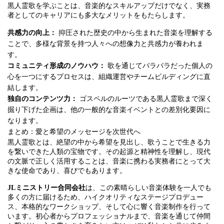
黒人霊歌を学ぶことは、音楽的なスキルアップだけでなく、実務
者としてのキャリアにも多大なメリットをもたらします。
共感力の向上：
抑圧された歴史の中から生まれた音楽を理解する
ことで、多様な背景を持つ人々への想像力と共感力が養われま
す。
コミュニティ形成のノウハウ：
歌を通じてバラバラだった個人の
心を一つにするプロセスは、組織運営やチームビルディングに直
結します。
独自のコンテンツ力：
ゴスペルのルーツである黒人霊歌まで深く
掘り下げた企画は、他の一般的な音楽イベントとの差別化要因に
なります。
まとめ：愛と希望のメッセージを次世代へ
黒人霊歌とは、絶望の中から希望を見出し、歌うことで生きる力
を繋いできた人類の宝物です。その起源と精神性を理解し、現代
の文脈で正しく活用することは、音楽に携わる実務者にとって大
きな使命であり、喜びでもあります。
JLミニストリー合同会社
は、この素晴らしい音楽体験を一人でも
多くの方に届けるため、ハイクオリティなステージプロデュー
ス、本格的なワークショップ、そして心に響く音楽制作を行って
います。初心者からプロフェッショナルまで、音楽を通じて仲間