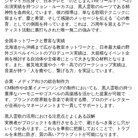
ジャマイカ出身で、日本テレビ「のどじまんTHEワールド!」への
出演実績を持つジョン・ルーカスは、黒人霊歌のルーツである精
神性を血肉化しています。彼の指導は、単なる歌唱テクニックに
留まらず、愛と希望、そして感謝のメッセージを伝える「心の教
育」としての側面を持っています。これは、25周年を迎えるアー
ティスト活動に裏打ちされた唯一無二の強みです。
全国ネットワークと豊富な実績
北海道から沖縄まで広がる教室ネットワークと、日本最大級の野
外ゴスペルイベントのプロデュース実績は、大規模なイベント企
画を検討する自治体や主催者にとって大きな安心材料となりま
す。また、被災地支援や小・中・高でのワークショップ実績は、
音楽が持つ「人を癒やし、繋げる力」を実証しています。
企業・メディア向けの総合制作力
CM制作や企業イメージソングの制作においても、黒人霊歌の持つ
重厚なハーモニーやゴスペルの高揚感を活かした提案が可能で
す。ブランドの世界観を音楽で表現する際、プロのディレクター
が企画からマネージメントまで一貫してサポートします。
黒人霊歌の活用における注意点とよくある誤解
実務者がプロジェクトを進行させる上で、避けるべき落とし穴が
いくつかあります。これらを事前に把握しておくことで、トラブ
ルを未然に防ぎ、質の高いアウトプットが可能になります。