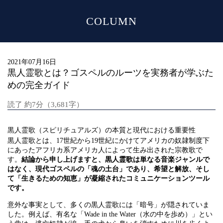
COLUMN
MENU
2021年07月16日
黒人霊歌とは？ゴスペルのルーツを実務者が学ぶた
めの完全ガイド
読了 約7分（3,681字）
黒人霊歌（スピリチュアルズ）の本質と現代における重要性
黒人霊歌とは、17世紀から19世紀にかけてアメリカの奴隷制度下
にあったアフリカ系アメリカ人によって生み出された宗教歌で
す。
結論から申し上げますと、黒人霊歌は単なる音楽ジャンルで
はなく、現代ゴスペルの「魂の土台」であり、希望と解放、そし
て「生きるための知恵」が凝縮されたコミュニケーションツール
です。
意外な事実として、多くの黒人霊歌には「暗号」が隠されていま
した。例えば、有名な「Wade in the Water（水の中を歩め）」とい