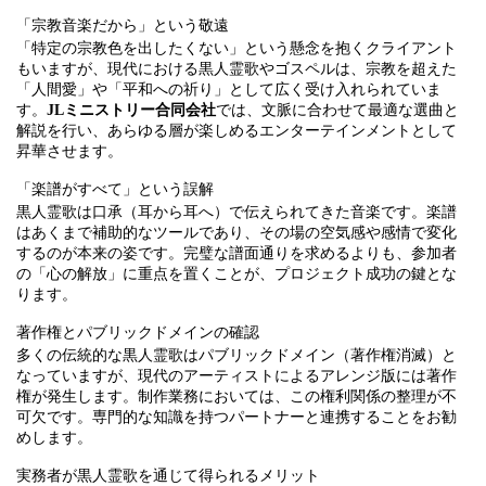
「宗教音楽だから」という敬遠
「特定の宗教色を出したくない」という懸念を抱くクライアント
もいますが、現代における黒人霊歌やゴスペルは、宗教を超えた
「人間愛」や「平和への祈り」として広く受け入れられていま
す。
JLミニストリー合同会社
では、文脈に合わせて最適な選曲と
解説を行い、あらゆる層が楽しめるエンターテインメントとして
昇華させます。
「楽譜がすべて」という誤解
黒人霊歌は口承（耳から耳へ）で伝えられてきた音楽です。楽譜
はあくまで補助的なツールであり、その場の空気感や感情で変化
するのが本来の姿です。完璧な譜面通りを求めるよりも、参加者
の「心の解放」に重点を置くことが、プロジェクト成功の鍵とな
ります。
著作権とパブリックドメインの確認
多くの伝統的な黒人霊歌はパブリックドメイン（著作権消滅）と
なっていますが、現代のアーティストによるアレンジ版には著作
権が発生します。制作業務においては、この権利関係の整理が不
可欠です。専門的な知識を持つパートナーと連携することをお勧
めします。
実務者が黒人霊歌を通じて得られるメリット