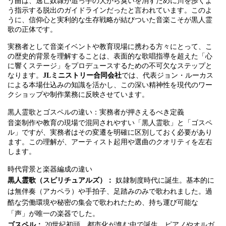
う曲は、逃亡奴隷が追っ手の犬から臭いを消すために川を歩くよ
う指示する脱出のガイドラインだったと言われています。このよ
うに、信仰心と実利的な生存戦略が結びついた音楽こそが黒人霊
歌の正体です。
実務者として音楽イベントや教育現場に携わる方々にとって、こ
の歴史的背景を理解することは、表面的な歌唱指導を超えた「心
に響くステージ」をプロデュースするための不可欠なステップと
なります。
JLミニストリー合同会社
では、代表ジョン・ルーカス
による本場仕込みの知識を活かし、この深い精神性を現代のワー
クショップや制作業務に反映させています。
黒人霊歌とゴスペルの違い：実務者が押さえるべき定義
音楽制作や教育の現場で混同されやすい「黒人霊歌」と「ゴスペ
ル」ですが、実務者はその変遷を明確に区別しておく必要があり
ます。この理解が、アーティスト起用や選曲のクオリティを左右
します。
時代背景と楽器編成の違い
黒人霊歌（スピリチュアルズ）：
奴隷制度時代に誕生。基本的に
は無伴奏（アカペラ）や手拍子、足踏みのみで歌われました。過
酷な労働環境や秘密の集会で歌われたため、持ち運び可能な
「声」が唯一の楽器でした。
ゴスペル：
20世紀初頭、都市化が進む中で誕生。ピアノやオルガ