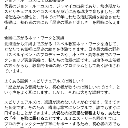
ジョン・ルーカスによる直接指導
代表のジョン・ルーカスは、ジャマイカ出身であり、幼少期から
スピリチュアルズやゴスペルが身近にある環境で育ちました。本
場仕込みの感性と、日本での25年にわたる活動実績を融合させた
指導は、初心者の方にも「歴史の重みと楽しさ」を同時に伝えま
す。
全国に広がるネットワークと実績
北海道から沖縄まで広がるゴスペル教室ネットワークを通じて、
どなたでも気軽に歴史の続きを体験できます。日本最大級の野外
ゴスペルイベントのプロデュースや、小・中・高等学校でのワー
クショップ実施実績は、私たちの信頼の証です。自治体や主催者
の方々からも、教育的価値の高いプログラムとして高く評価され
ています。
よくある誤解：スピリチュアルズは難しい？
「歴史がある音楽だから、初心者が歌うのは難しいのでは？」と
いう声をよく耳にします。しかし、それは大きな誤解です。
スピリチュアルズは、楽譜が読めない人々が心で覚え、伝えてき
た音楽です。そのため、構造は非常にシンプルで、誰でもすぐに
口ずさむことができます。
大切なのは完璧な音程よりも、あなた
の「今」を歌に乗せることです。
JLミニストリー合同会社では、
プロのディレクターが丁寧にサポートするため、初心者の方でも