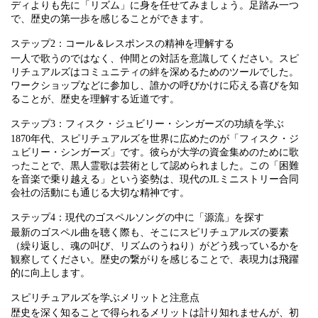
ディよりも先に「リズム」に身を任せてみましょう。足踏み一つ
で、歴史の第一歩を感じることができます。
ステップ2：コール＆レスポンスの精神を理解する
一人で歌うのではなく、仲間との対話を意識してください。スピ
リチュアルズはコミュニティの絆を深めるためのツールでした。
ワークショップなどに参加し、誰かの呼びかけに応える喜びを知
ることが、歴史を理解する近道です。
ステップ3：フィスク・ジュビリー・シンガーズの功績を学ぶ
1870年代、スピリチュアルズを世界に広めたのが「フィスク・ジ
ュビリー・シンガーズ」です。彼らが大学の資金集めのために歌
ったことで、黒人霊歌は芸術として認められました。この「困難
を音楽で乗り越える」という姿勢は、現代のJLミニストリー合同
会社の活動にも通じる大切な精神です。
ステップ4：現代のゴスペルソングの中に「源流」を探す
最新のゴスペル曲を聴く際も、そこにスピリチュアルズの要素
（繰り返し、魂の叫び、リズムのうねり）がどう残っているかを
観察してください。歴史の繋がりを感じることで、表現力は飛躍
的に向上します。
スピリチュアルズを学ぶメリットと注意点
歴史を深く知ることで得られるメリットは計り知れませんが、初