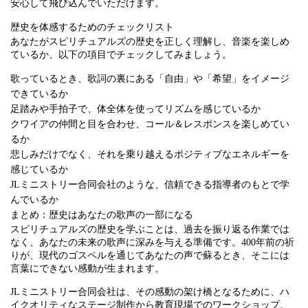
安心して飛び込んでいただけます。
歴史を体感するためのチェックリスト
あなたがスピリチュアルズの歴史を正しく理解し、音楽を楽しめ
ているか、以下の項目でチェックしてみましょう。
歌っているとき、歌詞の裏にある「自由」や「希望」をイメージ
できているか
足踏みや手拍子で、体全体を使ってリズムを感じているか
クワイアの仲間と目を合わせ、コール＆レスポンスを楽しめてい
るか
悲しみだけでなく、それを乗り越えるポジティブなエネルギーを
感じているか
JLミニストリー合同会社のような、信頼できる指導者のもとで学
んでいるか
まとめ：歴史はあなたの歌声の一部になる
スピリチュアルズの歴史を学ぶことは、過去を振り返る作業では
なく、あなたの未来の歌声に深みを与える準備です。400年前の祈
りが、現代のゴスペルを通じてあなたの声で蘇るとき、そこには
言葉にできない感動が生まれます。
JLミニストリー合同会社は、その感動の架け橋となるために、ハ
イクオリティなステージ制作から教育現場でのワークショップ、