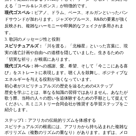
える「コール＆レスポンス」が特徴的です。
現代ゴスペル：
ピアノ、ドラム、ベース、オルガンといったバン
ドサウンドが加わります。ジャズやブルース、R&Bの要素が強く
反映され、複雑なハーモニーや即興的なフェイクが多用されま
す。
3. 歌詞のメッセージ性と役割
スピリチュアルズ：
「川を渡る」「北極星」といった言葉に、現
実の逃亡計画や自由への道標を隠していました。生きるための
「切実な祈り」が根底にあります。
現代ゴスペル：
神への感謝、愛、希望、そして「今ここにある喜
び」をストレートに表現します。聴く人を鼓舞し、ポジティブな
エネルギーを与える役割が強くなっています。
初心者がスピリチュアルズの歴史を辿るための4ステップ
歴史を学ぶことは、単なる知識の習得ではありません。あなたが
歌う際、当時の人々の想いを追体験するための手順として捉えて
ください。JLミニストリー合同会社が推奨する学習ステップをご
紹介します。
ステップ1：アフリカの伝統的リズムを体感する
スピリチュアルズの根底には、アフリカから持ち込まれた複雑な
ポリリズム（複数のリズムの重なり）があります。まずは、メロ