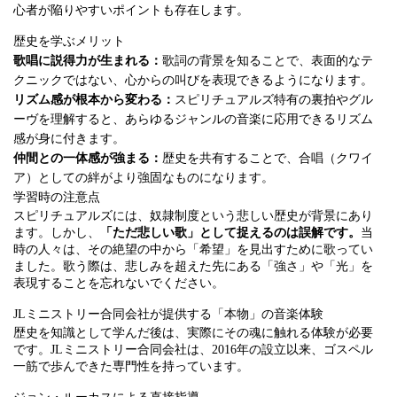
心者が陥りやすいポイントも存在します。
歴史を学ぶメリット
歌唱に説得力が生まれる：
歌詞の背景を知ることで、表面的なテ
クニックではない、心からの叫びを表現できるようになります。
リズム感が根本から変わる：
スピリチュアルズ特有の裏拍やグル
ーヴを理解すると、あらゆるジャンルの音楽に応用できるリズム
感が身に付きます。
仲間との一体感が強まる：
歴史を共有することで、合唱（クワイ
ア）としての絆がより強固なものになります。
学習時の注意点
スピリチュアルズには、奴隷制度という悲しい歴史が背景にあり
ます。しかし、
「ただ悲しい歌」として捉えるのは誤解です。
当
時の人々は、その絶望の中から「希望」を見出すために歌ってい
ました。歌う際は、悲しみを超えた先にある「強さ」や「光」を
表現することを忘れないでください。
JLミニストリー合同会社が提供する「本物」の音楽体験
歴史を知識として学んだ後は、実際にその魂に触れる体験が必要
です。JLミニストリー合同会社は、2016年の設立以来、ゴスペル
一筋で歩んできた専門性を持っています。