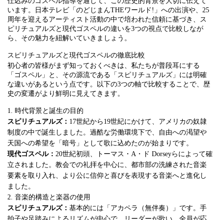
仕込みのゴスペル指導を通じて、この歴史的背景を大切に伝えて
います。日本テレビ「のどじまんTHEワールド!」への出演や、25
周年を迎えるアーティスト活動の中で培われた信頼に基づき、ス
ピリチュアルズと現代ゴスペルの違いを3つの視点で比較しなが
ら、その魅力を紐解いていきましょう。
スピリチュアルズと現代ゴスペルの徹底比較
初心者の皆様がまず知っておくべきは、私たちが普段耳にする
「ゴスペル」と、その源流である「スピリチュアルズ」には明確
な違いがあるという点です。以下の3つの軸で比較することで、歴
史の変遷がより鮮明に見えてきます。
1. 時代背景と誕生の目的
スピリチュアルズ：
17世紀から19世紀にかけて、アメリカの奴隷
制度の中で誕生しました。過酷な労働環境下で、自由への渇望や
天国への希望を「暗号」として歌に込めたのが始まりです。
現代ゴスペル：
20世紀初頭、トーマス・A・ド Dorseyらによって確
立されました。教会での礼拝を中心に、都市部の洗練された音楽
要素を取り入れ、より公に信仰と喜びを表現する音楽へと進化し
ました。
2. 音楽的構造と楽器の使用
スピリチュアルズ：
基本的には「アカペラ（無伴奏）」です。手
拍子や足踏みによるリズムが中心で、リーダーが歌い、全員が応