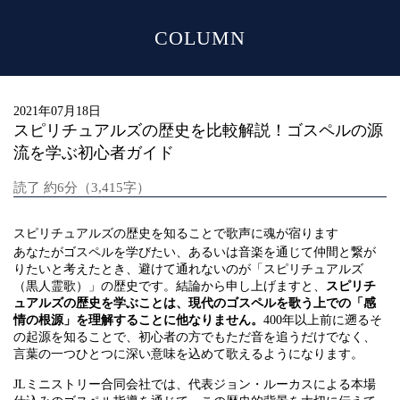
COLUMN
MENU
2021年07月18日
スピリチュアルズの歴史を比較解説！ゴスペルの源
流を学ぶ初心者ガイド
読了 約6分（3,415字）
スピリチュアルズの歴史を知ることで歌声に魂が宿ります
あなたがゴスペルを学びたい、あるいは音楽を通じて仲間と繋が
りたいと考えたとき、避けて通れないのが「スピリチュアルズ
（黒人霊歌）」の歴史です。結論から申し上げますと、
スピリチ
ュアルズの歴史を学ぶことは、現代のゴスペルを歌う上での「感
情の根源」を理解することに他なりません。
400年以上前に遡るそ
の起源を知ることで、初心者の方でもただ音を追うだけでなく、
言葉の一つひとつに深い意味を込めて歌えるようになります。
JLミニストリー合同会社では、代表ジョン・ルーカスによる本場