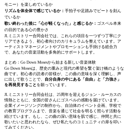
モニー）を楽しめているか
リズムを体全体で感じているか：
手拍子や足踏みでビートを刻ん
でいるか
歌い終わった後に「心が軽くなった」と感じるか：
ゴスペル本来
の目的である心の豊かさ
JLミニストリー合同会社では、これらの項目を一つずつ丁寧にク
リアできるよう、初心者向けのカリキュラムを整えています。ア
ーティストマネージメントやプロモーションも手掛ける総合力
で、あなたの音楽活動を多角的にサポートします。
まとめ：Go Down Mosesから始まる新しい音楽体験
Go Down Mosesは、歴史の重みと現代の希望を繋ぐ架け橋のような
曲です。初心者の読者の皆様が、この曲の意味を深く理解し、声
に出して歌うことで、
自分自身の中にある「自由」と「力強さ」
を再発見すること
を願っています。
JLミニストリー合同会社は、25周年を迎えるジョン・ルーカスの
情熱とともに、全国の皆さんにゴスペルの感動を届けています。
企業イメージソングの制作から、自治体のイベント企画、学校で
の教育プログラムまで、音楽を通じて社会を明るく照らす活動を
続けています。もし、この曲の深い意味を肌で感じ、仲間と共に
歌いたいと思われたなら、ぜひ私たちのコミュニティの扉を叩い
てみてください。