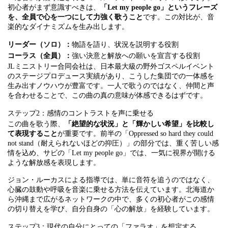
初心者がまず意識すべきは、
「Let my people go」というフレーズ
を、全員で心を一つにして力強く歌うこと
です。この対比が、音
楽的なダイナミズムを生み出します。
リーダー（ソロ）：
物語を語り、状況を説明する役割
コーラス（全員）：
強い決意と解放への願いを宣言する役割
JLミニストリー合同会社は、日本最大級の野外ゴスペルイベント
のステージプロデュース実績があり、こうした集団での一体感を
生み出すノウハウが豊富です。一人で歌うのではなく、仲間と声
を合わせることで、この曲の真の意味が体感できるはずです。
ステップ2：感情のコントラストを声に乗せる
この曲を歌う際、
「絶望的な状況」と「輝かしい希望」を比較し
て表現すること
が重要です。前半の「Oppressed so hard they could
not stand（耐えられないほどの抑圧）」の部分では、重く苦しい感
情を込め、サビの「Let my people go」では、一気に視界が開ける
ような解放感を表現します。
ジョン・ルーカスによる指導では、単に音符を追うのではなく、
心臓の鼓動や呼吸を音楽に乗せる方法を伝えています。北海道か
ら沖縄まで広がるネットワークの中で、多くの初心者がこの感情
の切り替えを学び、自分自身の「心の解放」を経験しています。
ステップ3：現代の自分にとっての「ファラオ」を想定する