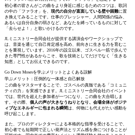
初心者の皆さんがこの曲をより身近に感じるためのコツは、歌詞
の中の「ファラオ」を、
現代の自分が直面している壁や困難
に置
き換えてみることです。仕事のプレッシャー、人間関係の悩み、
あるいは自分自身の弱さなど、あなたを縛っているものに対して
「去らせよ！」と歌いかけるのです。
JLミニストリー合同会社が提供する講演会やワークショップで
は、音楽を通じて自己肯定感を高め、前向きに生きる力を育むこ
とを重視しています。2016年の設立以来、ゴスペル一筋で歩んで
きた専門性があるからこそ、歌を技術としてだけでなく「生きる
知恵」としてお伝えできるのです。
Go Down Mosesを学ぶメリットとよくある誤解
学ぶメリット：圧倒的な一体感と自己解放
この曲をマスターすることで、ゴスペルの真髄である「コミュニ
ティの力」を実感できます。JLミニストリー合同会社のイベント
では、世代を超えた参加者が一つになり、この曲を大合唱しま
す。その際、
個人の声が大きなうねりとなり、会場全体がポジテ
ィブなエネルギーに包まれる瞬間
は、何物にも代えがたい感動を
呼び起こします。
また、プロのディレクターによる本格的な指導を受けることで、
初心者でも短期間で正しい発声法とリズム感を身につけることが