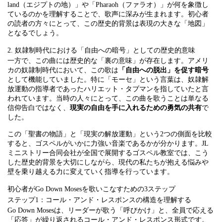
land（エジプトの地）」や「Pharaoh（ファラオ）」が何を象徴し
ているのかを理解することで、歌声に深みが生まれます。初心者
の読者の方々にとって、この歴史的背景は表現の大きな「地図」
となるでしょう。
2. 奴隷制時代における「自由への暗号」としての歴史的意味
一方で、この曲には歴史的な「裏の意味」が存在します。アメリ
カの奴隷制時代において、この歌は
「自由への脱出」を促す暗号
として機能していました。特に「モーセ」という言葉は、奴隷解
放運動の指導者であったハリエット・タブマンを指していたと言
われています。当時の人々にとって、この曲を歌うことは単なる
信仰告白ではなく、
現実の自由を手に入れるための勇気の共有
で
した。
この「聖書の物語」と「現実の解放運動」という2つの側面を比較
すると、ゴスペルがいかに力強い音楽であるかが分かります。JL
ミニストリー合同会社が全国で展開するゴスペル教室では、こう
した歴史的背景を大切にしながら、現代の私たちが抱える悩みや
壁を乗り越える力に変えていく指導を行っています。
初心者がGo Down Mosesを歌いこなすための3ステップ
ステップ1：コール・アンド・レスポンスの構造を理解する
Go Down Mosesは、リーダーが歌う「呼びかけ」と、全員で応える
「応答」が繰り返されるコール・アンド・レスポンス形式です。