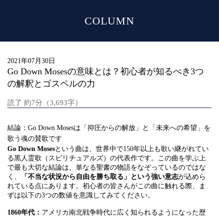
COLUMN
MENU
2021年07月30日
Go Down Mosesの意味とは？初心者が知るべき3つ
の解釈とゴスペルの力
読了 約7分（3,693字）
結論：Go Down Mosesは「抑圧からの解放」と「未来への希望」を
歌う魂の賛歌です
Go Down Moses
という曲は、世界中で150年以上も歌い継がれてい
る黒人霊歌（スピリチュアルズ）の代表作です。この曲を学ぶ上
で最も大切な結論は、単なる聖書の物語をなぞっているのではな
く、
「不当な状況から自由を勝ち取る」という強い意志
が込めら
れている点にあります。初心者の皆さんがこの曲に触れる際、ま
ずは以下の3つの数値を意識してみてください。
1860年代：
アメリカ南北戦争時代に広く知られるようになった歴