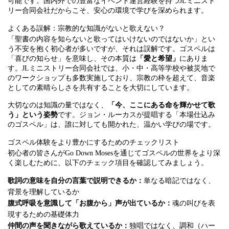
可能です。国内外での豊富なイベント運営経験を持つJLミニスト
リー合同会社だからこそ、安心の環境で学びを深められます。
よくある誤解：宗教的な知識がないと歌えない？
「聖書の内容を知らないと歌ってはいけないのではないか」とい
う不安を抱く初心者が多いですが、それは誤解です。ゴスペルは
「喜びの知らせ」を意味し、その本質は
「愛と希望」
にありま
す。JLミニストリー合同会社では、小・中・高等学校や被災地で
のワークショップも多数実施しており、宗教の枠を超えて、音楽
としての素晴らしさを共有することを大切にしています。
大切なのは知識の量ではなく、
「今、ここにある命を輝かせて歌
う」という姿勢
です。ジョン・ルーカスが提唱する「本場仕込み
のゴスペル」は、誰に対しても開かれた、温かい学びの場です。
ゴスペル体験をより豊かにするためのチェックリスト
初心者の皆さんがGo Down Mosesを通じてゴスペルの世界をより深
く楽しむために、以下のチェック項目を確認してみましょう。
歌詞の意味を自分の言葉で説明できるか：
単なる暗記ではなく、
背景を理解しているか
腹式呼吸を意識して「お腹から」声が出ているか：
魂の叫びを表
現するための基礎体力
仲間の声を聞きながら歌えているか：
独唱ではなく、調和（ハー