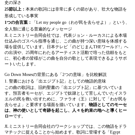
史の深さ
25節以上：
本来の歌詞には非常に多くの節があり、壮大な物語を
形成している事実
1つの合言葉：
「Let my people go（わが民を去らせよ）」という、
全人類に通じる普遍的なメッセージ
JLミニストリー合同会社では、代表ジョン・ルーカスによる本場
仕込みのゴスペル指導を通じ、この曲が持つ深い意味を体感する
場を提供しています。日本テレビ「のどじまんTHEワールド!」へ
の出演や、25周年にわたるアーティスト活動で培った信頼をもと
に、初心者の皆様がこの曲を自分の歌として表現できるようサポ
ートいたします。
Go Down Mosesの背景にある「2つの意味」を比較解説
1. 聖書における「出エジプト記」としての物語的意味
この曲の歌詞は、旧約聖書の「出エジプト記」に基づいていま
す。預言者モーセが、エジプトで奴隷として苦しんでいたイスラ
エルの民を救い出すために、ファラオ（王）に対して「わが民を
去らせよ」と要求する場面を描いています。
物語としてのモーセ
は、神の使いとして奇跡を起こし、人々を約束の地へと導くヒー
ロー
です。
JLミニストリー合同会社のワークショップでは、この物語をドラ
マチックに捉えることから始めます。歌詞に登場する「Egypt