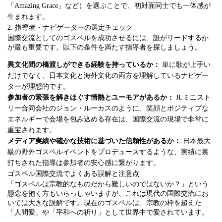
「Amazing Grace」など）を選ぶことで、初対面同士でも一体感が
生まれます。
2. 指導者・ナビゲーターの選定チェック
国際交流としてのゴスペルを成功させるには、誰がリードするか
が最も重要です。以下の条件を満たす指導者を探しましょう。
異文化間の橋渡しができる経験を持っているか：
単に歌が上手い
だけでなく、日本文化と海外文化の両方を理解しているナビゲー
ターが理想的です。
参加者の緊張を解きほぐす情熱とユーモアがあるか：
JLミニスト
リー合同会社のジョン・ルーカスのように、笑顔とポジティブな
エネルギーで会場を包み込める存在は、国際交流の現場で非常に
重宝されます。
メディア実績や確かな技術に基づいた信頼性があるか：
日本最大
級の野外ゴスペルイベントをプロデュースするような、実績に裏
打ちされた指導は参加者の安心感に繋がります。
ゴスペル国際交流でよくある誤解と注意点
「ゴスペルは宗教的なものだから難しいのではないか？」という
懸念を抱く方もいらっしゃいますが、これは現代の国際交流にお
いては大きな誤解です。現在のゴスペルは、宗教の枠を超えた
「人間愛」や「平和への祈り」として世界中で愛されています。