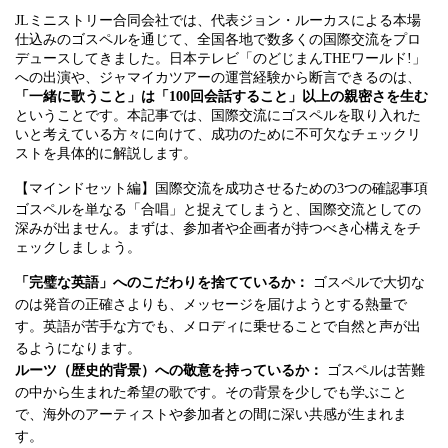
JLミニストリー合同会社では、代表ジョン・ルーカスによる本場
仕込みのゴスペルを通じて、全国各地で数多くの国際交流をプロ
デュースしてきました。日本テレビ「のどじまんTHEワールド!」
への出演や、ジャマイカツアーの運営経験から断言できるのは、
「一緒に歌うこと」は「100回会話すること」以上の親密さを生む
ということです。本記事では、国際交流にゴスペルを取り入れた
いと考えている方々に向けて、成功のために不可欠なチェックリ
ストを具体的に解説します。
【マインドセット編】国際交流を成功させるための3つの確認事項
ゴスペルを単なる「合唱」と捉えてしまうと、国際交流としての
深みが出ません。まずは、参加者や企画者が持つべき心構えをチ
ェックしましょう。
「完璧な英語」へのこだわりを捨てているか：
ゴスペルで大切な
のは発音の正確さよりも、メッセージを届けようとする熱量で
す。英語が苦手な方でも、メロディに乗せることで自然と声が出
るようになります。
ルーツ（歴史的背景）への敬意を持っているか：
ゴスペルは苦難
の中から生まれた希望の歌です。その背景を少しでも学ぶこと
で、海外のアーティストや参加者との間に深い共感が生まれま
す。