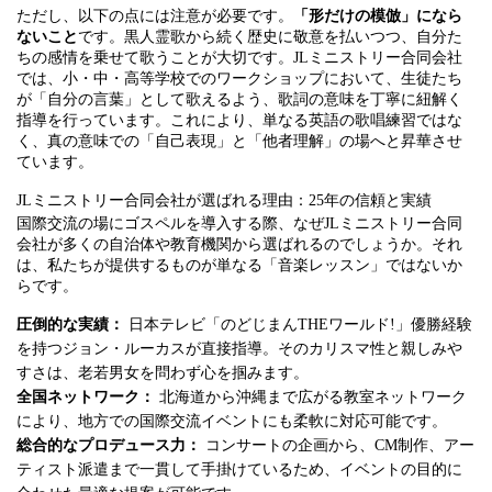
ただし、以下の点には注意が必要です。
「形だけの模倣」になら
ないこと
です。黒人霊歌から続く歴史に敬意を払いつつ、自分た
ちの感情を乗せて歌うことが大切です。JLミニストリー合同会社
では、小・中・高等学校でのワークショップにおいて、生徒たち
が「自分の言葉」として歌えるよう、歌詞の意味を丁寧に紐解く
指導を行っています。これにより、単なる英語の歌唱練習ではな
く、真の意味での「自己表現」と「他者理解」の場へと昇華させ
ています。
JLミニストリー合同会社が選ばれる理由：25年の信頼と実績
国際交流の場にゴスペルを導入する際、なぜJLミニストリー合同
会社が多くの自治体や教育機関から選ばれるのでしょうか。それ
は、私たちが提供するものが単なる「音楽レッスン」ではないか
らです。
圧倒的な実績：
日本テレビ「のどじまんTHEワールド!」優勝経験
を持つジョン・ルーカスが直接指導。そのカリスマ性と親しみや
すさは、老若男女を問わず心を掴みます。
全国ネットワーク：
北海道から沖縄まで広がる教室ネットワーク
により、地方での国際交流イベントにも柔軟に対応可能です。
総合的なプロデュース力：
コンサートの企画から、CM制作、アー
ティスト派遣まで一貫して手掛けているため、イベントの目的に