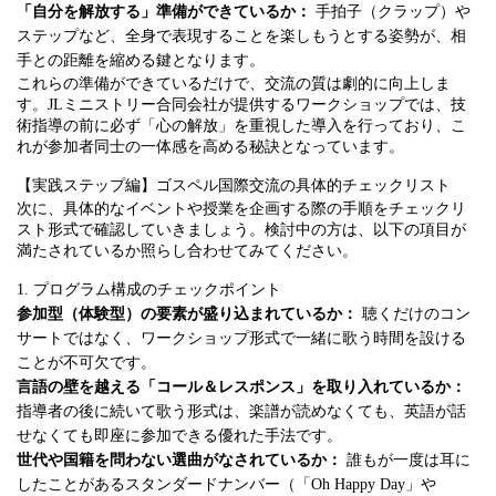
「自分を解放する」準備ができているか：
手拍子（クラップ）や
ステップなど、全身で表現することを楽しもうとする姿勢が、相
手との距離を縮める鍵となります。
これらの準備ができているだけで、交流の質は劇的に向上しま
す。JLミニストリー合同会社が提供するワークショップでは、技
術指導の前に必ず「心の解放」を重視した導入を行っており、こ
れが参加者同士の一体感を高める秘訣となっています。
【実践ステップ編】ゴスペル国際交流の具体的チェックリスト
次に、具体的なイベントや授業を企画する際の手順をチェックリ
スト形式で確認していきましょう。検討中の方は、以下の項目が
満たされているか照らし合わせてみてください。
1. プログラム構成のチェックポイント
参加型（体験型）の要素が盛り込まれているか：
聴くだけのコン
サートではなく、ワークショップ形式で一緒に歌う時間を設ける
ことが不可欠です。
言語の壁を越える「コール＆レスポンス」を取り入れているか：
指導者の後に続いて歌う形式は、楽譜が読めなくても、英語が話
せなくても即座に参加できる優れた手法です。
世代や国籍を問わない選曲がなされているか：
誰もが一度は耳に
したことがあるスタンダードナンバー（「Oh Happy Day」や