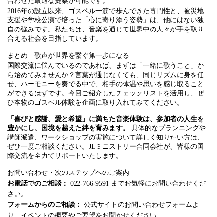
合わせた最適な提案が可能です。
2016年の設立以来、ゴスペル一筋で歩んできた専門性と、被災地
支援や学校公演で培った「心に寄り添う姿勢」は、他にはない独
自の強みです。私たちは、音楽を通じて世界中の人々が手を取り
合える社会を目指しています。
まとめ：歌声が世界を繋ぐ第一歩になる
国際交流に悩んでいるのであれば、まずは「一緒に歌うこと」か
ら始めてみませんか？言葉が通じなくても、同じリズムに身を任
せ、ハーモニーを奏でる中で、相手の体温や思いを感じ取ること
ができるはずです。今回ご紹介したチェックリストを活用し、ぜ
ひ本物のゴスペル体験を企画に取り入れてみてください。
「喜びと感謝、愛と希望」に満ちた音楽体験は、参加者の人生を
豊かにし、国境を越えた絆を育みます。
具体的なプランニングや
講師派遣、ワークショップの実施について詳しく知りたい方は、
ぜひ一度ご相談ください。JLミニストリー合同会社が、皆様の国
際交流を全力でサポートいたします。
お問い合わせ・次のステップへのご案内
お電話でのご相談：
022-766-9591 までお気軽にお問い合わせくだ
さい。
フォームからのご相談：
公式サイトのお問い合わせフォームよ
り、イベントの概要やご要望をお聞かせください。