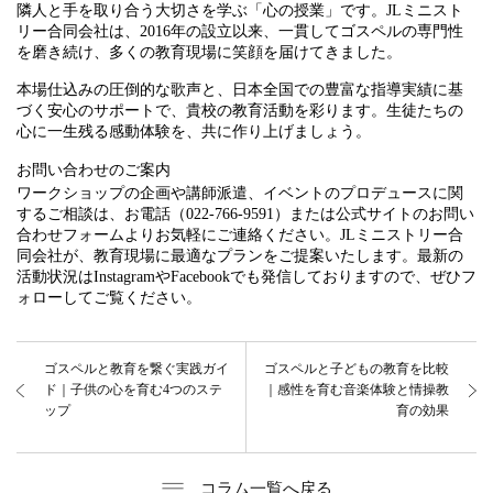
隣人と手を取り合う大切さを学ぶ「心の授業」です。JLミニスト
リー合同会社は、2016年の設立以来、一貫してゴスペルの専門性
を磨き続け、多くの教育現場に笑顔を届けてきました。
本場仕込みの圧倒的な歌声と、日本全国での豊富な指導実績に基
づく安心のサポートで、貴校の教育活動を彩ります。生徒たちの
心に一生残る感動体験を、共に作り上げましょう。
お問い合わせのご案内
ワークショップの企画や講師派遣、イベントのプロデュースに関
するご相談は、お電話（022-766-9591）または公式サイトのお問い
合わせフォームよりお気軽にご連絡ください。JLミニストリー合
同会社が、教育現場に最適なプランをご提案いたします。最新の
活動状況はInstagramやFacebookでも発信しておりますので、ぜひフ
ォローしてご覧ください。
ゴスペルと教育を繋ぐ実践ガイ
ゴスペルと子どもの教育を比較
ド｜子供の心を育む4つのステ
｜感性を育む音楽体験と情操教
ップ
育の効果
コラム一覧へ戻る