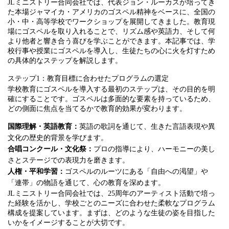
JLミニストリー合同会社では、代表ジョン・ルーカスが培ってき
た本場ジャマイカ・アメリカのゴスペル精神をベースに、全国の
小・中・高等学校でワークショップを展開してきました。教育現
場にゴスペルを取り入れることで、リズム感や英語力、そして何
より他者と響き合う喜びを学ぶことができます。本記事では、学
校行事や授業にゴスペルを導入し、生徒たちの心に火を灯すため
の具体的なステップを解説します。
ステップ1：教育目標に合わせたプログラムの選定
学校教育にゴスペルを導入する最初のステップは、その目的を明
確にすることです。ゴスペルは多面的な要素を持っているため、
どの側面に焦点を当てるかで教育的効果が変わります。
国際理解・英語教育：
英語の歌詞を通じて、生きた言語表現や異
文化の歴史的背景を学びます。
合唱コンクール・文化祭：
プロの指導により、ハーモニーの美し
さとステージでの表現力を磨きます。
人権・平和学習：
ゴスペルのルーツにある「自由への渇望」や
「連帯」の物語を通じて、心の教育を深めます。
JLミニストリー合同会社では、25周年のアーティスト活動で培っ
た経験を活かし、学校ごとのニーズに合わせた柔軟なプログラム
構成を提案しています。まずは、どのような生徒の姿を目指した
いかをイメージすることが大切です。