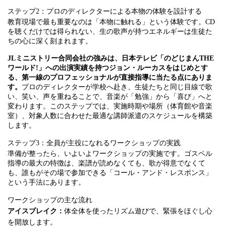
ステップ2：プロのディレクターによる本物の体験を設計する
教育現場で最も重要なのは「本物に触れる」という体験です。CD
を聴くだけでは得られない、生の歌声が持つエネルギーは生徒た
ちの心に深く刻まれます。
JLミニストリー合同会社の強みは、日本テレビ「のどじまんTHE
ワールド!」への出演実績を持つジョン・ルーカスをはじめとす
る、第一線のプロフェッショナルが直接指導に当たる点にありま
す。
プロのディレクターが学校へ赴き、生徒たちと同じ目線で歌
い、笑い、声を重ねることで、音楽が「勉強」から「喜び」へと
変わります。このステップでは、実施時期や場所（体育館や音楽
室）、対象人数に合わせた最適な講師派遣のスケジュールを構築
します。
ステップ3：全員が主役になれるワークショップの実践
準備が整ったら、いよいよワークショップの実施です。ゴスペル
指導の最大の特徴は、楽譜が読めなくても、歌が得意でなくて
も、誰もがその場で参加できる「コール・アンド・レスポンス」
という手法にあります。
ワークショップの主な流れ
アイスブレイク：
体全体を使ったリズム遊びで、緊張をほぐし心
を開放します。