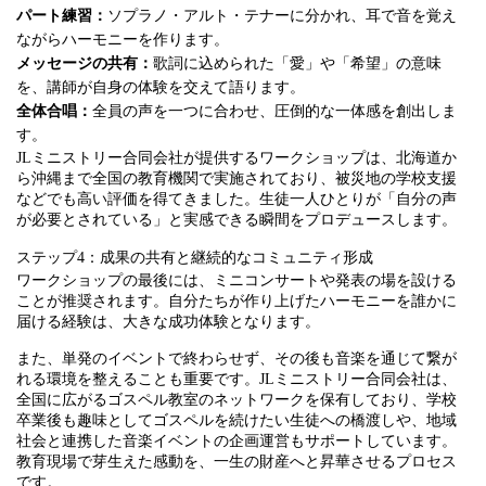
パート練習：
ソプラノ・アルト・テナーに分かれ、耳で音を覚え
ながらハーモニーを作ります。
メッセージの共有：
歌詞に込められた「愛」や「希望」の意味
を、講師が自身の体験を交えて語ります。
全体合唱：
全員の声を一つに合わせ、圧倒的な一体感を創出しま
す。
JLミニストリー合同会社が提供するワークショップは、北海道か
ら沖縄まで全国の教育機関で実施されており、被災地の学校支援
などでも高い評価を得てきました。生徒一人ひとりが「自分の声
が必要とされている」と実感できる瞬間をプロデュースします。
ステップ4：成果の共有と継続的なコミュニティ形成
ワークショップの最後には、ミニコンサートや発表の場を設ける
ことが推奨されます。自分たちが作り上げたハーモニーを誰かに
届ける経験は、大きな成功体験となります。
また、単発のイベントで終わらせず、その後も音楽を通じて繋が
れる環境を整えることも重要です。JLミニストリー合同会社は、
全国に広がるゴスペル教室のネットワークを保有しており、学校
卒業後も趣味としてゴスペルを続けたい生徒への橋渡しや、地域
社会と連携した音楽イベントの企画運営もサポートしています。
教育現場で芽生えた感動を、一生の財産へと昇華させるプロセス
です。