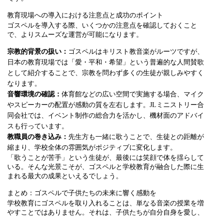
教育現場への導入における注意点と成功のポイント
ゴスペルを導入する際、いくつかの注意点を確認しておくこと
で、よりスムーズな運営が可能になります。
宗教的背景の扱い：
ゴスペルはキリスト教音楽がルーツですが、
日本の教育現場では「愛・平和・希望」という普遍的な人間賛歌
として紹介することで、宗教を問わず多くの生徒が親しみやすく
なります。
音響環境の確認：
体育館などの広い空間で実施する場合、マイク
やスピーカーの配置が感動の質を左右します。JLミニストリー合
同会社では、イベント制作の総合力を活かし、機材面のアドバイ
スも行っています。
教職員の巻き込み：
先生方も一緒に歌うことで、生徒との距離が
縮まり、学校全体の雰囲気がポジティブに変化します。
「歌うことが苦手」という生徒が、最後には笑顔で体を揺らして
いる。そんな光景こそが、ゴスペルと学校教育が融合した際に生
まれる最大の成果といえるでしょう。
まとめ：ゴスペルで子供たちの未来に響く感動を
学校教育にゴスペルを取り入れることは、単なる音楽の授業を増
やすことではありません。それは、子供たちが自分自身を愛し、