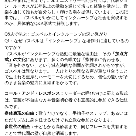
めに生まれた音楽です。JLミニストリー合同会社では、代表ジョ
ン・ルーカスが25年以上の活動を通じて培った経験を活かし、音
楽を通じて誰もが自分らしく輝ける場を提供しています。この記
事では、ゴスペルがいかにしてインクルーシブな社会を実現する
のか、具体的なQ&A形式で解説します。
Q&Aで学ぶ：ゴスペルとインクルーシブの深い繋がり
Q1：なぜゴスペルは「インクルーシブ」な場作りに適しているの
ですか？
ゴスペルがインクルーシブな活動に最適な理由は、その
「加点方
式」の文化
にあります。多くの合唱では「指揮者に合わせる」
「音を外さない」という減点法的な側面が強調されがちですが、
ゴスペルは異なります。一人ひとりの異なる声が重なり合うこと
で生まれる重厚なハーモニーを大切にするため、個性の違いがそ
のまま音楽の魅力に直結するからです。
コール・アンド・レスポンス：
リーダーの呼びかけに応える形式
は、言葉が不自由な方や音楽初心者でも直感的に参加できる仕組
みです。
身体表現の自由：
歌うだけでなく、手拍子やステップ、あるいは
ただリズムに身を任せるだけでも立派な参加となります。
多世代の融合：
子どもから高齢者まで、同じフレーズを共有する
ことで世代間の壁が自然と消滅します。