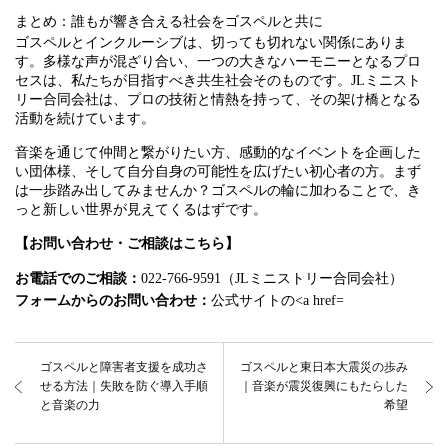
まとめ：誰もが響き合える社会をゴスペルと共に
ゴスペルとインクルーシブは、切っても切れない関係にありま
す。多様な声が混ざり合い、一つの大きなハーモニーとなるプロ
セスは、私たちが目指すべき共生社会そのものです。JLミニスト
リー合同会社は、プロの技術と情熱を持って、その架け橋となる
活動を続けています。
音楽を通じて仲間と繋がりたい方、感動的なイベントを企画した
い団体様、そして自分自身の可能性を広げたい初心者の方。まず
は一歩踏み出してみませんか？ゴスペルの輪に加わることで、き
っと新しい世界が見えてくるはずです。
【お問い合わせ・ご相談はこちら】
お電話でのご相談：
022-766-9591（JLミニストリー合同会社）
フォームからのお問い合わせ：
公式サイトの<a href=
ゴスペルと障害者支援を成功さ
ゴスペルと東日本大震災の歩み
せる方法｜失敗を防ぐ導入手順
｜音楽が震災復興にもたらした
と音楽の力
希望