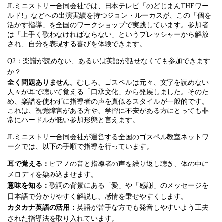
JLミニストリー合同会社では、日本テレビ「のどじまんTHEワー
ルド!」などへの出演実績を持つジョン・ルーカスが、この「個を
活かす指導」を全国のワークショップで実践しています。参加者
は「上手く歌わなければならない」というプレッシャーから解放
され、自分を表現する喜びを体験できます。
Q2：楽譜が読めない、あるいは英語が話せなくても参加できます
か？
全く問題ありません。
むしろ、ゴスペルは元々、文字を読めない
人々が耳で聴いて覚える「口承文化」から発展しました。そのた
め、楽譜を使わずに指導者の声を真似るスタイルが一般的です。
これは、視覚障害がある方や、学習に不安がある方にとっても非
常にハードルが低い参加形態と言えます。
JLミニストリー合同会社が運営する全国のゴスペル教室ネットワ
ークでは、以下の手順で指導を行っています。
耳で覚える：
ピアノの音と指導者の声を繰り返し聴き、体の中に
メロディを染み込ませます。
意味を知る：
歌詞の背景にある「愛」や「感謝」のメッセージを
日本語で分かりやすく解説し、感情を乗せやすくします。
カタカナ英語の活用：
英語が苦手な方でも発音しやすいよう工夫
された指導法を取り入れています。