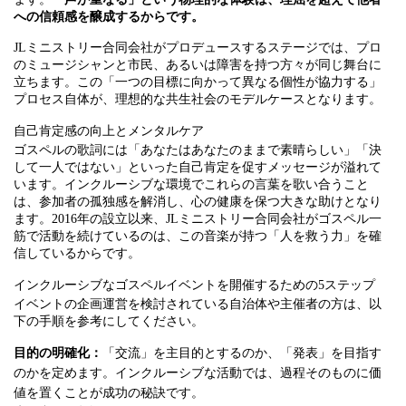
への信頼感を醸成するからです。
JLミニストリー合同会社がプロデュースするステージでは、プロ
のミュージシャンと市民、あるいは障害を持つ方々が同じ舞台に
立ちます。この「一つの目標に向かって異なる個性が協力する」
プロセス自体が、理想的な共生社会のモデルケースとなります。
自己肯定感の向上とメンタルケア
ゴスペルの歌詞には「あなたはあなたのままで素晴らしい」「決
して一人ではない」といった自己肯定を促すメッセージが溢れて
います。インクルーシブな環境でこれらの言葉を歌い合うこと
は、参加者の孤独感を解消し、心の健康を保つ大きな助けとなり
ます。2016年の設立以来、JLミニストリー合同会社がゴスペル一
筋で活動を続けているのは、この音楽が持つ「人を救う力」を確
信しているからです。
インクルーシブなゴスペルイベントを開催するための5ステップ
イベントの企画運営を検討されている自治体や主催者の方は、以
下の手順を参考にしてください。
目的の明確化：
「交流」を主目的とするのか、「発表」を目指す
のかを定めます。インクルーシブな活動では、過程そのものに価
値を置くことが成功の秘訣です。