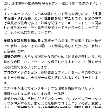
Q3：身体障害や知的障害がある方と一緒に活動する際のポイント
は？
インクルーシブなゴスペル体験において最も大切なのは、
「支援
する側・される側」という境界線をなくすこと
です。音楽の中で
は全員が表現者であり、対等な関係です。JLミニストリー合同会
社が被災地や小・中・高等学校で行ってきたワークショップで
は、以下の点に留意しています。
多様な参加形態を認める：
車椅子での参加、声を出さずに手拍子
での参加、あるいはその場にいて音楽を感じるだけでも「参加」
と定義します。
環境の調整：
大きな音が苦手な方のために音量を調整したり、視
覚的な合図（ハンドサイン）を併用したりすることで、誰もが状
況を把握できるようにします。
プロのディレクション：
経験豊富なディレクターがその場のエネ
ルギーを察知し、全員が一体感を感じられるようにリードしま
す。
ゴスペルを通じてインクルーシブな環境を構築するメリット
組織やコミュニティに生まれる「一体感」
企業や自治体、学校などでインクルーシブなゴスペルワークショ
ップを導入すると、驚くほど短期間でコミュニティの質が変化し
ます。
「声が重なる」という物理的な体験は、理屈を超えて他者