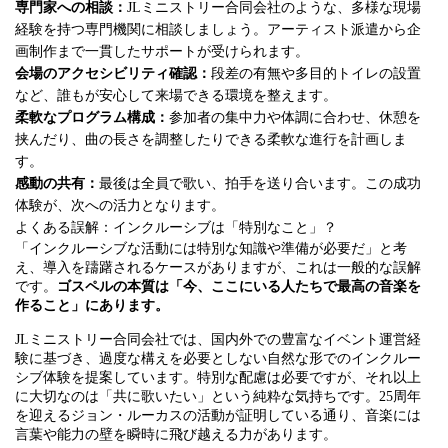
専門家への相談：
JLミニストリー合同会社のような、多様な現場
経験を持つ専門機関に相談しましょう。アーティスト派遣から企
画制作まで一貫したサポートが受けられます。
会場のアクセシビリティ確認：
段差の有無や多目的トイレの設置
など、誰もが安心して来場できる環境を整えます。
柔軟なプログラム構成：
参加者の集中力や体調に合わせ、休憩を
挟んだり、曲の長さを調整したりできる柔軟な進行を計画しま
す。
感動の共有：
最後は全員で歌い、拍手を送り合います。この成功
体験が、次への活力となります。
よくある誤解：インクルーシブは「特別なこと」？
「インクルーシブな活動には特別な知識や準備が必要だ」と考
え、導入を躊躇されるケースがありますが、これは一般的な誤解
です。
ゴスペルの本質は「今、ここにいる人たちで最高の音楽を
作ること」にあります。
JLミニストリー合同会社では、国内外での豊富なイベント運営経
験に基づき、過度な構えを必要としない自然な形でのインクルー
シブ体験を提案しています。特別な配慮は必要ですが、それ以上
に大切なのは「共に歌いたい」という純粋な気持ちです。25周年
を迎えるジョン・ルーカスの活動が証明している通り、音楽には
言葉や能力の壁を瞬時に飛び越える力があります。