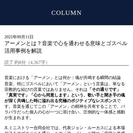
COLUMN
MENU
2021年09月11日
アーメンとは？音楽で心を通わせる意味とゴスペル
活用事例を解説
読了 約8分（4,367字）
音楽における「アーメン」とは何か：魂が共鳴する瞬間の結論
音楽、特にゴスペルにおいて「アーメン」という言葉は、単なる
宗教的な結びの言葉ではありません。それは
「その通りです」
「真実です」「心から同意します」という、歌い手と聞き手の魂
が深く共鳴した時に溢れ出る究極のポジティブなレスポンス
で
す。音楽を通じてこの「アーメン」の精神を共有することで、バ
ラバラだった個人の心が一つに溶け合い、圧倒的な一体感と感動
が生まれます。
JLミニストリー合同会社では、代表ジョン・ルーカスによる本場