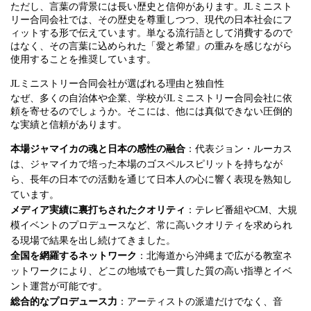
ただし、言葉の背景には長い歴史と信仰があります。JLミニスト
リー合同会社では、その歴史を尊重しつつ、現代の日本社会にフ
ィットする形で伝えています。単なる流行語として消費するので
はなく、その言葉に込められた「愛と希望」の重みを感じながら
使用することを推奨しています。
JLミニストリー合同会社が選ばれる理由と独自性
なぜ、多くの自治体や企業、学校がJLミニストリー合同会社に依
頼を寄せるのでしょうか。そこには、他には真似できない圧倒的
な実績と信頼があります。
本場ジャマイカの魂と日本の感性の融合
：代表ジョン・ルーカス
は、ジャマイカで培った本場のゴスペルスピリットを持ちなが
ら、長年の日本での活動を通じて日本人の心に響く表現を熟知し
ています。
メディア実績に裏打ちされたクオリティ
：テレビ番組やCM、大規
模イベントのプロデュースなど、常に高いクオリティを求められ
る現場で結果を出し続けてきました。
全国を網羅するネットワーク
：北海道から沖縄まで広がる教室ネ
ットワークにより、どこの地域でも一貫した質の高い指導とイベ
ント運営が可能です。
総合的なプロデュース力
：アーティストの派遣だけでなく、音