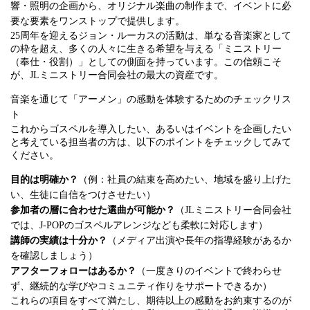
響・照明の企画から、オリジナル楽曲の制作まで、イベントに必
要な要素をワンストップで提供します。
25周年を迎えるジョン・ルーカスの活動は、単なる音楽家として
の枠を超え、多くの人々に生きる希望を与える「ミニストリー
（奉仕・役割）」としての側面を持っています。この信頼こそ
が、JLミニストリー合同会社の最大の資産です。
音楽を通じて「アーメン」の感動を体験するためのチェックリス
ト
これからゴスペルを導入したい、あるいはイベントを企画したい
と考えている担当者の方は、以下のポイントをチェックしてみて
ください。
目的は明確か？
（例：社員の結束を高めたい、地域を盛り上げた
い、生徒に自信をつけさせたい）
参加者の層に合わせた選曲が可能か？
（JLミニストリー合同会社
では、J-POPのゴスペルアレンジなども柔軟に対応します）
講師の実績は十分か？
（メディア出演や長年の指導経験があるか
を確認しましょう）
アフターフォローはあるか？
（一度きりのイベントで終わらせ
ず、継続的な学びやコミュニティ作りをサポートできるか）
これらの項目をすべて満たし、期待以上の感動をお約束するのが