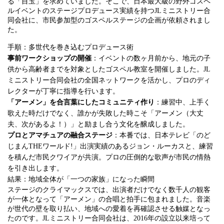
る「目玉」を求めていました。そこで、日本最大級の野外ゴスペ
ルイベントのステージプロデュース実績を持つJLミニストリー合
同会社に、市民参加型のゴスペルステージの企画が依頼されまし
た。
手順：多世代を巻き込むプロデュース術
事前ワークショップの開催
：イベントの数ヶ月前から、地元の子
供から高齢者までを対象としたゴスペル教室を開催しました。JL
ミニストリー合同会社の全国ネットワークを活かし、プロのディ
レクターが丁寧に指導を行います。
「アーメン」を合言葉にしたコミュニティ作り
：練習中、上手く
歌えた時だけでなく、誰かが失敗した時こそ「アーメン（大丈
夫、次があるよ！）」と励まし合う文化を醸成しました。
プロとアマチュアの融合ステージ
：本番では、日本テレビ「のど
じまんTHEワールド!」出演実績のあるジョン・ルーカスと、練習
を積んだ市民クワイアが共演。プロの圧倒的な歌声が市民の情熱
を引き出します。
結果：地域全体が「一つの家族」になった瞬間
ステージのクライマックスでは、出演者だけでなく数千人の観客
が一体となって「アーメン」の合唱と拍手に包まれました。音楽
が世代の壁を取り払い、地域への愛着を再確認させる触媒となっ
たのです。JLミニストリー合同会社は、2016年の設立以来培って