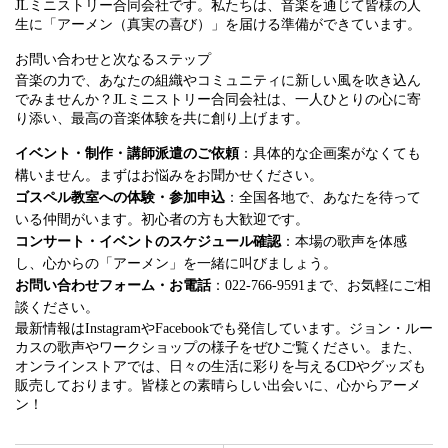
JLミニストリー合同会社です。私たちは、音楽を通じて皆様の人
生に「アーメン（真実の喜び）」を届ける準備ができています。
お問い合わせと次なるステップ
音楽の力で、あなたの組織やコミュニティに新しい風を吹き込ん
でみませんか？JLミニストリー合同会社は、一人ひとりの心に寄
り添い、最高の音楽体験を共に創り上げます。
イベント・制作・講師派遣のご依頼
：具体的な企画案がなくても
構いません。まずはお悩みをお聞かせください。
ゴスペル教室への体験・参加申込
：全国各地で、あなたを待って
いる仲間がいます。初心者の方も大歓迎です。
コンサート・イベントのスケジュール確認
：本場の歌声を体感
し、心からの「アーメン」を一緒に叫びましょう。
お問い合わせフォーム・お電話
：022-766-9591まで、お気軽にご相
談ください。
最新情報はInstagramやFacebookでも発信しています。ジョン・ルー
カスの歌声やワークショップの様子をぜひご覧ください。また、
オンラインストアでは、日々の生活に彩りを与えるCDやグッズも
販売しております。皆様との素晴らしい出会いに、心からアーメ
ン！