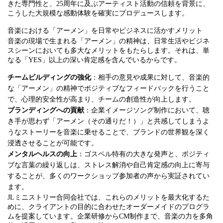
きた専門性と、25周年に及ぶアーティスト活動の信頼を背景に、
こうした大規模な感動体験を確実にプロデュースします。
音楽における「アーメン」を日常やビジネスに活かすメリット
音楽の現場で生まれる「アーメン」の精神は、日常生活やビジネ
スシーンにおいても多大なメリットをもたらします。それは、単
なる「YES」以上の深い肯定感を含んでいるからです。
チームビルディングの強化
：相手の意見や成果に対して、音楽的
な「アーメン」の精神でポジティブなフィードバックを行うこと
で、心理的安全性が高まり、チームの創造性が向上します。
ブランディングへの貢献
：企業イメージソング制作において、聴
き手が思わず「アーメン（その通りだ！）」と共感してしまうよ
うなストーリーを音楽に乗せることで、ブランドの世界観を深く
浸透させることが可能です。
メンタルヘルスの向上
：ゴスペル特有の大きな発声と、ポジティ
ブな言葉の繰り返しは、ストレス解消や自己肯定感の向上に寄与
することが、多くのワークショップ参加者の声から実証されてい
ます。
JLミニストリー合同会社では、これらのメリットを最大化するた
めに、クライアントの目的に合わせたオーダーメイドのプログラ
ムを提案しています。企業研修からCM制作まで、音楽の力を多角