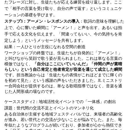
たフレーズに対し、生徒たちが応える練習を繰り返します。ここ
で「相手の言葉を受け取り、自分の声で返す」というコミュニケ
ーションの基礎を学びます。
ステップ3：アーメン・レスポンスの導入
：歌詞の意味を理解した
上で、心に響いた瞬間に「アーメン！」と声を出す、あるいは拍
手で応える文化を伝えます。「間違ってもいい、今の気持ちを肯
定しよう」というメッセージを共有します。
結果：一人ひとりが主役になれる空間の創造
ワークショップの終盤では、生徒たちが自発的に「アーメン！」
と叫びながら笑顔で歌う姿が見られました。これは単なる言葉の
模倣ではなく、
「自分はここにいていいんだ」「仲間の声が素晴
らしい」という自己肯定と他者肯定が音楽を通じて成立した瞬間
です。担当教諭からは「生徒たちの表情がこれほどまでに輝くの
を初めて見た」という感謝の声をいただきました。JLミニストリ
ー合同会社が提供するのは、単なる歌唱指導ではなく、音楽を通
じた人間形成の場なのです。
ケーススタディ2：地域活性化イベントでの「一体感」の創出
課題：世代間の交流不足とイベントのマンネリ化
ある自治体が主催する地域フェスティバルでは、来場者の高齢化
が進み、若い世代との交流が少ないことが悩みでした。また、毎
年似たようなプログラムが続いており、参加者が心から熱狂でき