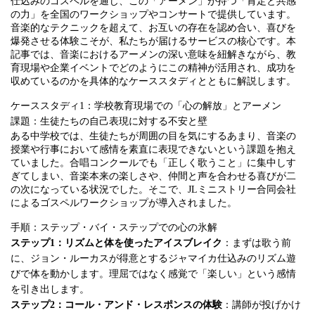
仕込みのゴスペルを通じ、この「アーメン」が持つ「肯定と共感
の力」を全国のワークショップやコンサートで提供しています。
音楽的なテクニックを超えて、お互いの存在を認め合い、喜びを
爆発させる体験こそが、私たちが届けるサービスの核心です。本
記事では、音楽におけるアーメンの深い意味を紐解きながら、教
育現場や企業イベントでどのようにこの精神が活用され、成功を
収めているのかを具体的なケーススタディとともに解説します。
ケーススタディ1：学校教育現場での「心の解放」とアーメン
課題：生徒たちの自己表現に対する不安と壁
ある中学校では、生徒たちが周囲の目を気にするあまり、音楽の
授業や行事において感情を素直に表現できないという課題を抱え
ていました。合唱コンクールでも「正しく歌うこと」に集中しす
ぎてしまい、音楽本来の楽しさや、仲間と声を合わせる喜びが二
の次になっている状況でした。そこで、JLミニストリー合同会社
によるゴスペルワークショップが導入されました。
手順：ステップ・バイ・ステップでの心の氷解
ステップ1：リズムと体を使ったアイスブレイク
：まずは歌う前
に、ジョン・ルーカスが得意とするジャマイカ仕込みのリズム遊
びで体を動かします。理屈ではなく感覚で「楽しい」という感情
を引き出します。
ステップ2：コール・アンド・レスポンスの体験
：講師が投げかけ