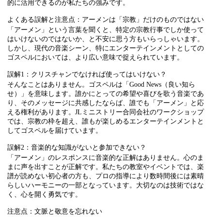
的に活用できるのが私たちの強みです。
よくある誤解と注意点：アーメンは「宗教」だけのものではない
「アーメン」という言葉を聞くと、特定の宗教行事でしか使って
はいけないのではないか、と不安に思う方もいらっしゃいます。
しかし、現代の音楽シーン、特にエンターテインメントとしての
ゴスペルにおいては、より広い意味で捉えられています。
誤解1：クリスチャンでなければ使ってはいけない？
そんなことはありません。ゴスペルは「Good News（良い知ら
せ）」を意味します。誰かにとっての希望や喜びを歌う音楽であ
り、そのメッセージに共感したならば、誰でも「アーメン」と応
える権利があります。JLミニストリー合同会社のワークショップ
では、宗教の枠を超え、誰もが楽しめるエンターテインメントと
してゴスペルを届けています。
誤解2：音楽的な知識がないと参加できない？
「アーメン」のレスポンスに音楽的な正解はありません。心のま
まに声を出すことが正解です。私たちの教室やイベントでは、楽
譜が読めない初心者の方も、プロの指導により数時間後には素晴
らしいハーモニーの一部となっています。大切なのは技術ではな
く、心を開く勇気です。
注意点：文脈と敬意を忘れない