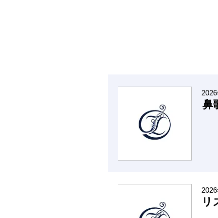
202
鼻
202
リ