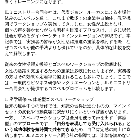
養うトレーニングになります。
JLミニストリー合同会社は、代表ジョン・ルーカスによる本場仕
込みのゴスペルを通じ、これまで数多くの企業や自治体、教育機
関でワークショップを実施してきました。女性が主役となり、
個々の声を響かせながらも調和を目指すプロセスは、まさに現代
社会が求めるダイバーシティ＆インクルージョンの体現です。本
記事では、実務者の皆様が女性活躍推進の施策を検討する際、な
ぜゴスペルが他の手法よりも優れているのか、具体的な比較を交
えて解説します。
従来の女性活躍支援策とゴスペルワークショップの徹底比較
女性の活躍を支援するための施策は多岐にわたりますが、実務者
の方はその効果や定着率に悩まれることも多いでしょう。ここで
は、一般的なビジネス研修やレクリエーションと、JLミニストリ
ー合同会社が提供するゴスペルプログラムを比較します。
1. 座学研修 vs 体感型ゴスペルワークショップ
従来の座学中心の研修では、知識の習得は進むものの、マインド
セットの変化や行動変容に繋がりにくいという課題があります。
一方、ゴスペルワークショップは全身を使って声を出す「体感
型」のアプローチです。
「自分を表現しても受け入れられる」と
いう成功体験を短時間で共有できる
ため、自己肯定感の向上に直
結します。JLミニストリー合同会社の指導では、楽譜を読めない