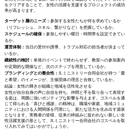
をクリアすることで、女性の活躍を支援するプロジェクトの成功
率が高まります。
ターゲット層のニーズ：
参加する女性たちが何を求めているか
（リフレッシュ、スキル、繋がりなど）を把握しているか。
スケジュールの確保：
参加しやすい曜日・時間帯を設定できてい
るか。
運営体制：
当日の受付や誘導、トラブル対応の担当者が決まって
いるか。
継続性の検討：
単発のイベントで終わらせず、教室への参加案内
や定期的な開催など、次のステップを用意しているか。
ブランディングとの整合性：
JLミニストリー合同会社が持つ「愛
と希望」のイメージが、主催団体の理念と合致しているか。
結論：女性の輝きが組織と地域を活性化させる
女性が自分自身の声に自信を持ち、仲間と手を取り合って表現す
る姿は、周囲に強いポジティブな影響を与えます。ゴスペルを通
じて得られる「喜びと感謝」の精神は、職場や家庭、地域コミュ
ニティにおける人間関係を円滑にし、新たな活力を生み出す源泉
となります。実務者の皆様、従来の枠組みに捉われない新しい女
性活躍支援の形として、JLミニストリー合同会社のゴスペルを取
り入れてみてはいかがでしょうか。