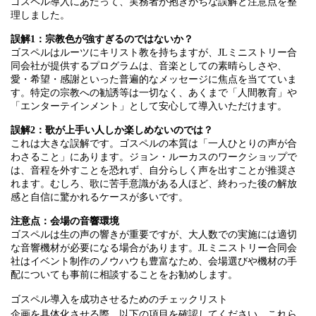
ゴスペル導入にあたって、実務者が抱きがちな誤解と注意点を整
理しました。
誤解1：宗教色が強すぎるのではないか？
ゴスペルはルーツにキリスト教を持ちますが、JLミニストリー合
同会社が提供するプログラムは、音楽としての素晴らしさや、
愛・希望・感謝といった普遍的なメッセージに焦点を当てていま
す。特定の宗教への勧誘等は一切なく、あくまで「人間教育」や
「エンターテインメント」として安心して導入いただけます。
誤解2：歌が上手い人しか楽しめないのでは？
これは大きな誤解です。ゴスペルの本質は「一人ひとりの声が合
わさること」にあります。ジョン・ルーカスのワークショップで
は、音程を外すことを恐れず、自分らしく声を出すことが推奨さ
れます。むしろ、歌に苦手意識がある人ほど、終わった後の解放
感と自信に驚かれるケースが多いです。
注意点：会場の音響環境
ゴスペルは生の声の響きが重要ですが、大人数での実施には適切
な音響機材が必要になる場合があります。JLミニストリー合同会
社はイベント制作のノウハウも豊富なため、会場選びや機材の手
配についても事前に相談することをお勧めします。
ゴスペル導入を成功させるためのチェックリスト
企画を具体化させる際、以下の項目を確認してください。これら