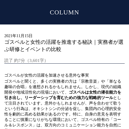
COLUMN
MENU
2021年11月15日
ゴスペルと女性の活躍を推進する秘訣｜実務者が選
ぶ研修とイベントの比較
読了 約7分（3,601字）
ゴスペルが女性の活躍を加速させる意外な事実
ゴスペルと聞くと、多くの実務者の方は「宗教音楽」や「単なる
趣味の合唱」を連想されるかもしれません。しかし、現代の組織
開発や地域活性化の現場において、
ゴスペルは女性の潜在能力を
引き出し、リーダーシップを育むための強力な戦略的ツール
とし
て注目されています。意外かもしれませんが、声を合わせて歌う
という行為は、オキシトシンの分泌を促し、集団内の心理的安全
性を劇的に高める効果があるのです。特に、自身の意見を表明す
ることに慎重になりがちな環境において、ゴスペル特有の「コー
ル＆レスポンス」は、双方向のコミュニケーション能力を自然に