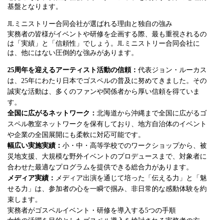
基盤となります。
JLミニストリー合同会社が選ばれる理由と独自の強み
実務者の皆様がイベントや研修を企画する際、最も重視されるの
は「実績」と「信頼性」でしょう。JLミニストリー合同会社に
は、他にはない圧倒的な強みがあります。
25周年を迎えるアーティスト活動の信頼：
代表ジョン・ルーカス
は、25年にわたり日本でゴスペルの普及に努めてきました。その
誠実な活動は、多くのファンや関係者から厚い信頼を得ていま
す。
全国に広がるネットワーク：
北海道から沖縄まで全国に広がるゴ
スペル教室ネットワークを保有しており、地方自治体のイベント
や企業の全国展開にも柔軟に対応可能です。
幅広い実施実績：
小・中・高等学校でのワークショップから、被
災地支援、大規模な野外イベントのプロデュースまで、対象者に
合わせた最適なプログラムを提供できる総合力があります。
メディア実績：
メディア出演を通じて培った「伝える力」と「魅
せる力」は、参加者の心を一瞬で掴み、非日常的な感動体験を約
束します。
実務者がゴスペルイベント・研修を導入する5つの手順