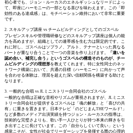
初心者でも、ジョン・ルーカスのエネルギッシュなリードによっ
て、即座にハーモニーの一部となる喜びを味わえます。この「即
効性のある達成感」は、モチベーション維持において非常に重要
です。
2. スキルアップ講座 vs チームビルディングとしてのゴスペル
プレゼンスキルや管理職研修などのスキルアップ講座は個人の能
力を高めますが、組織としての連帯感を生む力は限定的です。こ
れに対し、ゴスペルはソプラノ、アルト、テナーといった異なる
パートが重なり合うことで一つの音楽を作り上げます。
「違いを
認め合い、補完し合う」というゴスペルの構造そのものが、チー
ムビルディングの理想形
を教えてくれます。特に女性同士のネッ
トワーク構築において、共通の目標（ハーモニー）に向かって声
を合わせる体験は、理屈を超えた深い信頼関係を構築する助けと
なります。
3. 一般的な合唱 vs JLミニストリー合同会社のゴスペル
一般的な合唱は正確な音程やリズムが重視されますが、JLミニス
トリー合同会社が提供するゴスペルは「魂の解放」と「喜びの共
有」に重きを置きます。日本テレビ「のどじまんTHEワールド!」
など多数のメディア出演実績を持つジョン・ルーカスの指導は、
技術的な完璧さよりも、歌い手一人ひとりが持つ本来の輝きを引
き出すことに長けています。この「自分らしくいて良い」という
感覚こそが、女性が社会でリーダーシップを発揮する際の心理的