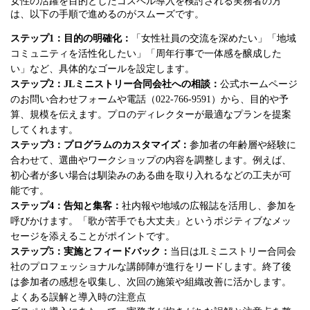
女性の活躍を目的としたゴスペル導入を検討される実務者の方
は、以下の手順で進めるのがスムーズです。
ステップ1：目的の明確化：
「女性社員の交流を深めたい」「地域
コミュニティを活性化したい」「周年行事で一体感を醸成した
い」など、具体的なゴールを設定します。
ステップ2：JLミニストリー合同会社への相談：
公式ホームページ
のお問い合わせフォームや電話（022-766-9591）から、目的や予
算、規模を伝えます。プロのディレクターが最適なプランを提案
してくれます。
ステップ3：プログラムのカスタマイズ：
参加者の年齢層や経験に
合わせて、選曲やワークショップの内容を調整します。例えば、
初心者が多い場合は馴染みのある曲を取り入れるなどの工夫が可
能です。
ステップ4：告知と集客：
社内報や地域の広報誌を活用し、参加を
呼びかけます。「歌が苦手でも大丈夫」というポジティブなメッ
セージを添えることがポイントです。
ステップ5：実施とフィードバック：
当日はJLミニストリー合同会
社のプロフェッショナルな講師陣が進行をリードします。終了後
は参加者の感想を収集し、次回の施策や組織改善に活かします。
よくある誤解と導入時の注意点