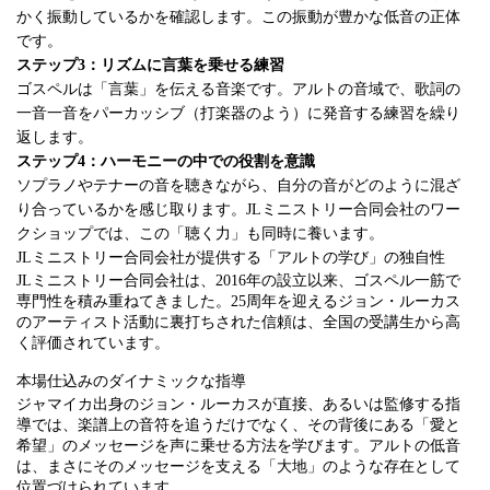
かく振動しているかを確認します。この振動が豊かな低音の正体
です。
ステップ3：リズムに言葉を乗せる練習
ゴスペルは「言葉」を伝える音楽です。アルトの音域で、歌詞の
一音一音をパーカッシブ（打楽器のよう）に発音する練習を繰り
返します。
ステップ4：ハーモニーの中での役割を意識
ソプラノやテナーの音を聴きながら、自分の音がどのように混ざ
り合っているかを感じ取ります。JLミニストリー合同会社のワー
クショップでは、この「聴く力」も同時に養います。
JLミニストリー合同会社が提供する「アルトの学び」の独自性
JLミニストリー合同会社は、2016年の設立以来、ゴスペル一筋で
専門性を積み重ねてきました。25周年を迎えるジョン・ルーカス
のアーティスト活動に裏打ちされた信頼は、全国の受講生から高
く評価されています。
本場仕込みのダイナミックな指導
ジャマイカ出身のジョン・ルーカスが直接、あるいは監修する指
導では、楽譜上の音符を追うだけでなく、その背後にある「愛と
希望」のメッセージを声に乗せる方法を学びます。アルトの低音
は、まさにそのメッセージを支える「大地」のような存在として
位置づけられています。