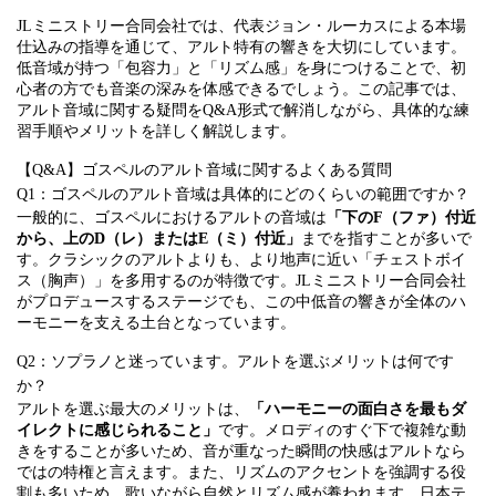
JLミニストリー合同会社では、代表ジョン・ルーカスによる本場
仕込みの指導を通じて、アルト特有の響きを大切にしています。
低音域が持つ「包容力」と「リズム感」を身につけることで、初
心者の方でも音楽の深みを体感できるでしょう。この記事では、
アルト音域に関する疑問をQ&A形式で解消しながら、具体的な練
習手順やメリットを詳しく解説します。
【Q&A】ゴスペルのアルト音域に関するよくある質問
Q1：ゴスペルのアルト音域は具体的にどのくらいの範囲ですか？
一般的に、ゴスペルにおけるアルトの音域は
「下のF（ファ）付近
から、上のD（レ）またはE（ミ）付近」
までを指すことが多いで
す。クラシックのアルトよりも、より地声に近い「チェストボイ
ス（胸声）」を多用するのが特徴です。JLミニストリー合同会社
がプロデュースするステージでも、この中低音の響きが全体のハ
ーモニーを支える土台となっています。
Q2：ソプラノと迷っています。アルトを選ぶメリットは何です
か？
アルトを選ぶ最大のメリットは、
「ハーモニーの面白さを最もダ
イレクトに感じられること」
です。メロディのすぐ下で複雑な動
きをすることが多いため、音が重なった瞬間の快感はアルトなら
ではの特権と言えます。また、リズムのアクセントを強調する役
割も多いため、歌いながら自然とリズム感が養われます。日本テ