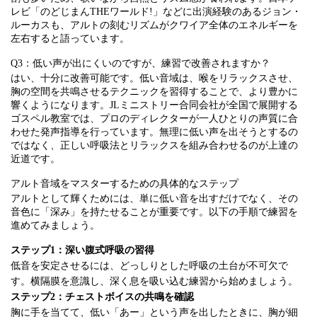
レビ「のどじまんTHEワールド!」などに出演経験のあるジョン・
ルーカスも、アルトの刻むリズムがクワイア全体のエネルギーを
左右すると語っています。
Q3：低い声が出にくいのですが、練習で改善されますか？
はい、十分に改善可能です。低い音域は、喉をリラックスさせ、
胸の空間を共鳴させるテクニックを習得することで、より豊かに
響くようになります。JLミニストリー合同会社が全国で展開する
ゴスペル教室では、プロのディレクターが一人ひとりの声質に合
わせた発声指導を行っています。無理に低い声を出そうとするの
ではなく、正しい呼吸法とリラックスを組み合わせるのが上達の
近道です。
アルト音域をマスターするための具体的なステップ
アルトとして輝くためには、単に低い音を出すだけでなく、その
音色に「深み」を持たせることが重要です。以下の手順で練習を
進めてみましょう。
ステップ1：深い腹式呼吸の習得
低音を安定させるには、どっしりとした呼吸の土台が不可欠で
す。横隔膜を意識し、深く息を吸い込む練習から始めましょう。
ステップ2：チェストボイスの共鳴を確認
胸に手を当てて、低い「あー」という声を出したときに、胸が細