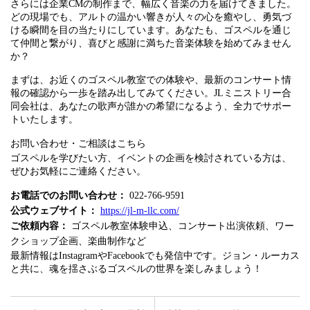
さらには企業CMの制作まで、幅広く音楽の力を届けてきました。
どの現場でも、アルトの温かい響きが人々の心を癒やし、勇気づ
ける瞬間を目の当たりにしています。あなたも、ゴスペルを通じ
て仲間と繋がり、喜びと感謝に満ちた音楽体験を始めてみません
か？
まずは、お近くのゴスペル教室での体験や、最新のコンサート情
報の確認から一歩を踏み出してみてください。JLミニストリー合
同会社は、あなたの歌声が誰かの希望になるよう、全力でサポー
トいたします。
お問い合わせ・ご相談はこちら
ゴスペルを学びたい方、イベントの企画を検討されている方は、
ぜひお気軽にご連絡ください。
お電話でのお問い合わせ：
022-766-9591
公式ウェブサイト：
https://jl-m-llc.com/
ご依頼内容：
ゴスペル教室体験申込、コンサート出演依頼、ワー
クショップ企画、楽曲制作など
最新情報はInstagramやFacebookでも発信中です。ジョン・ルーカス
と共に、魂を揺さぶるゴスペルの世界を楽しみましょう！