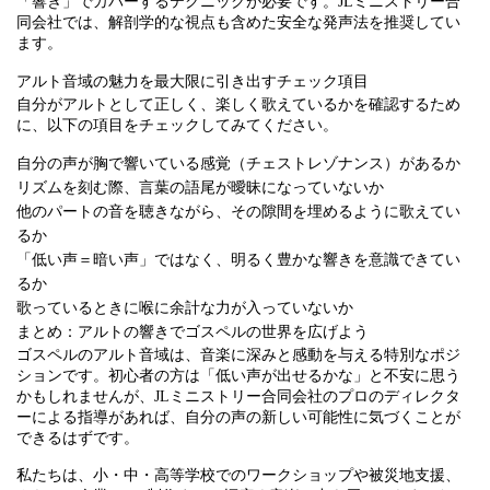
「響き」でカバーするテクニックが必要です。JLミニストリー合
同会社では、解剖学的な視点も含めた安全な発声法を推奨してい
ます。
アルト音域の魅力を最大限に引き出すチェック項目
自分がアルトとして正しく、楽しく歌えているかを確認するため
に、以下の項目をチェックしてみてください。
自分の声が胸で響いている感覚（チェストレゾナンス）があるか
リズムを刻む際、言葉の語尾が曖昧になっていないか
他のパートの音を聴きながら、その隙間を埋めるように歌えてい
るか
「低い声＝暗い声」ではなく、明るく豊かな響きを意識できてい
るか
歌っているときに喉に余計な力が入っていないか
まとめ：アルトの響きでゴスペルの世界を広げよう
ゴスペルのアルト音域は、音楽に深みと感動を与える特別なポジ
ションです。初心者の方は「低い声が出せるかな」と不安に思う
かもしれませんが、JLミニストリー合同会社のプロのディレクタ
ーによる指導があれば、自分の声の新しい可能性に気づくことが
できるはずです。
私たちは、小・中・高等学校でのワークショップや被災地支援、