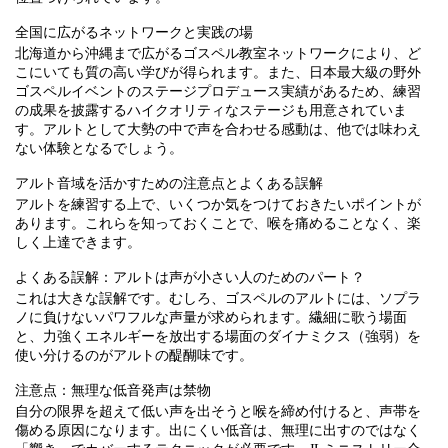
全国に広がるネットワークと実践の場
北海道から沖縄まで広がるゴスペル教室ネットワークにより、ど
こにいても質の高い学びが得られます。また、日本最大級の野外
ゴスペルイベントのステージプロデュース実績があるため、練習
の成果を披露するハイクオリティなステージも用意されていま
す。アルトとして大勢の中で声を合わせる感動は、他では味わえ
ない体験となるでしょう。
アルト音域を活かすための注意点とよくある誤解
アルトを練習する上で、いくつか気をつけておきたいポイントが
あります。これらを知っておくことで、喉を痛めることなく、楽
しく上達できます。
よくある誤解：アルトは声が小さい人のためのパート？
これは大きな誤解です。むしろ、ゴスペルのアルトには、ソプラ
ノに負けないパワフルな声量が求められます。繊細に歌う場面
と、力強くエネルギーを放出する場面のダイナミクス（強弱）を
使い分けるのがアルトの醍醐味です。
注意点：無理な低音発声は禁物
自分の限界を超えて低い声を出そうと喉を締め付けると、声帯を
傷める原因になります。出にくい低音は、無理に出すのではなく