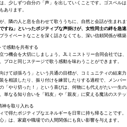
は、少しずつ自分の「声」を出していくことです。ゴスペルは
もあります。
が、隣の人と息を合わせて歌ううちに、自然と会話が生まれま
ですね」といったポジティブな声掛けが、女性同士の絆を急速
プライベートなことを深く話さなくても、深い信頼関係が構築
トで感動を共有する
立つ機会を大切にしましょう。JLミニストリー合同会社では
、プロと同じステージで歌う感動を味わうことができます。
向けて頑張ろう」という共通の目標が、コミュニティの結束力
装を相談したり、振り付けを練習したりする過程で、メンバー
の「やり切った！」という喜びは、何物にも代えがたい一生の
、単なる知り合いを「戦友」や「親友」に変える魔法のステッ
精神を取り入れる
ィで得たポジティブなエネルギーを日常に持ち帰ることです。
心」は、家庭や職場での人間関係にも良い影響を与えます。