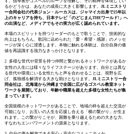
す。指導者がゴスペルのルーツを理解し、その精神を体現してい
るかどうかは、あなたの成長に大きく影響します。
JLミニストリ
ー合同会社の代表ジョン・ルーカスは、ジャマイカ出身で25年以
上のキャリアを持ち、日本テレビ「のどじまんTHEワールド!」へ
の出演など、メディアでもその実力が広く認められています。
本場のスピリットを持つリーダーのもとで歌うことで、技術的な
向上はもちろん、歌詞に込められた「愛・希望・感謝」のメッセ
ージが深く心に浸透します。本物に触れる体験は、自分自身の価
値を再認識する強力なきっかけとなります。
2. 多様な世代や背景を持つ仲間と繋がれるネットワークがあるか
女性の人生には様々なライフステージがあります。自分とは異な
る世代や環境にいる女性たちと声を合わせることは、視野を広
げ、孤独感を解消する大きな助けとなります。
JLミニストリー合
同会社は、北海道から沖縄まで全国に広がるゴスペル教室ネット
ワークを展開しており、年齢や職業を超えた多様な女性たちが集
まっています。
全国規模のネットワークがあることで、地域の枠を超えた交流が
可能になり、お互いの人生を応援し合える「横の繋がり」が生ま
れます。この繋がりこそが、困難を乗り越えるための大きな力、
すなわちエンパワーメントの源泉となります。
3. 自分の声を解放できる安心・安全なコミュニティか