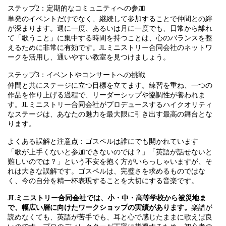
ステップ2：定期的なコミュニティへの参加
単発のイベントだけでなく、継続して参加することで仲間との絆
が深まります。週に一度、あるいは月に一度でも、日常から離れ
て「歌うこと」に集中する時間を持つことは、心のバランスを整
えるために非常に有効です。JLミニストリー合同会社のネットワ
ークを活用し、通いやすい教室を見つけましょう。
ステップ3：イベントやコンサートへの挑戦
仲間と共にステージに立つ目標を立てます。練習を重ね、一つの
作品を作り上げる過程で、リーダーシップや協調性が養われま
す。JLミニストリー合同会社がプロデュースするハイクオリティ
なステージは、あなたの魅力を最大限に引き出す最高の舞台とな
ります。
よくある誤解と注意点：ゴスペルは誰にでも開かれています
「歌が上手くないと参加できないのでは？」「英語が話せないと
難しいのでは？」という不安を抱く方がいらっしゃいますが、そ
れは大きな誤解です。ゴスペルは、完璧さを求めるものではな
く、今の自分を精一杯表現することを大切にする音楽です。
JLミニストリー合同会社では、小・中・高等学校から被災地ま
で、幅広い層に向けたワークショップの実績があります。
楽譜が
読めなくても、英語が苦手でも、耳と心で感じたままに歌えば良