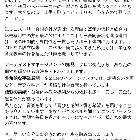
いのです。プロのディレクターが丁寧に指導するため、初心者の
方でも初日からハーモニーの一部になる喜びを感じることができ
ます。大切なのは「上手く歌うこと」よりも「心を込めて歌うこ
と」です。
JLミニストリー合同会社が選ばれる理由：25年の信頼と総合力
比較検討中の方が最終的にJLミニストリー合同会社を選ぶ理由
は、その圧倒的な専門性と一貫したサポート体制にあります。
2016年の設立以来、ゴスペル一筋で歩んできた私たちは、単なる
音楽教室の枠を超えた価値を提供しています。
アーティストマネージメントの知見：
プロの視点から、あなたの
個性を輝かせる方法をアドバイスします。
多角的な事業展開：
企業CMやイメージソング制作、講演会の企画
など、音楽を軸とした多様な社会貢献を行っています。
信頼の実績：
自治体や教育機関からの依頼も多く、安心・安全な
運営体制が整っています。
私たちは、音楽を通じて「喜びと感謝・愛と希望」を届けること
を使命としています。あなたがゴスペルを通じてエンパワーメン
トされ、笑顔で毎日を過ごせるようになることが、私たちの最大
の喜びです。
今、新しい自分に出会うための一歩を踏み出しましょう