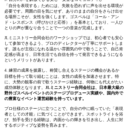
「自分を表現する」ためには、失敗を恐れずに声を出せる環境が
必要です。周囲の目を気にせず、ありのままの自分をさらけ出せ
る場所こそが、女性を強くします。ゴスペルは「コール・アン
ド・レスポンス（呼びかけと応答）」を基本としており、一人ひ
とりの声が重なり合うことで一つの音楽が完成します。
JLミニストリー合同会社のワークショップでは、初心者でも安心
して参加できるよう、プロのディレクターが丁寧にサポートしま
す。誰もが主役になれる温かい雰囲気の中で歌うことで、自己肯
定感が高まり、日常生活でも自信を持って発言できるようになる
というメリットがあります。
4. 練習の成果を披露し、称賛し合えるステージの機会があるか
目標を持って取り組むことは、女性の成長を加速させます。特
に、大勢の観客の前で歌うステージ経験は、何物にも代えがたい
成功体験となります。
JLミニストリー合同会社は、日本最大級の
野外ゴスペルイベントのステージプロデュース実績や、国内外で
の豊富なイベント運営経験を持っています。
プロ仕様のステージに立つことで、自分の中に眠っていた「表現
者としての才能」に気づくことができます。スポットライトを浴
び、拍手を受ける経験は、内面からの輝きを引き出し、人生に対
するポジティブな姿勢を育みます。