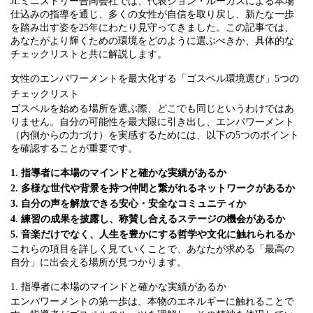
JLミニストリー合同会社では、代表ジョン・ルーカスによる本場
仕込みの指導を通じ、多くの女性が自信を取り戻し、新たな一歩
を踏み出す姿を25年にわたり見守ってきました。この記事では、
あなたがより輝くための環境をどのように選ぶべきか、具体的な
チェックリストと共に解説します。
女性のエンパワーメントを最大化する「ゴスペル環境選び」5つの
チェックリスト
ゴスペルを始める場所を選ぶ際、どこでも同じというわけではあ
りません。自分の可能性を最大限に引き出し、エンパワーメント
（内側からの力づけ）を実感するためには、以下の5つのポイント
を確認することが重要です。
1. 指導者に本場のマインドと確かな実績があるか
2. 多様な世代や背景を持つ仲間と繋がれるネットワークがあるか
3. 自分の声を解放できる安心・安全なコミュニティか
4. 練習の成果を披露し、称賛し合えるステージの機会があるか
5. 音楽だけでなく、人生を豊かにする哲学や文化に触れられるか
これらの項目を詳しく見ていくことで、あなたが求める「最高の
自分」に出会える場所が見つかります。
1. 指導者に本場のマインドと確かな実績があるか
エンパワーメントの第一歩は、本物のエネルギーに触れることで