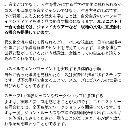
5. 音楽だけでなく、人生を豊かにする哲学や文化に触れられるか
ゴスペルは単なる音楽ジャンルではなく、生き方そのものです。
その背景にある文化や歴史を学ぶことは、自分自身のルーツやア
イデンティティを深く見つめ直す機会になります。
JLミニストリ
ー合同会社では、ジャマイカツアーなど、現地の文化に直接触れ
る機会も提供しています。
異文化交流を通じて得られるグローバルな視点は、日々の生活や
仕事における課題解決のヒントを与えてくれます。音楽を通じて
世界と繋がっているという感覚は、女性としての自立心と誇りを
高めてくれるでしょう。
ゴスペルでエンパワーメントを実現する具体的な手順
自分に合った環境を見極めたら、次は実際に行動に移すステップ
です。以下の手順で進めることで、スムーズにゴスペルの世界に
飛び込むことができます。
ステップ1：体験レッスンやワークショップに参加する
まずは、実際の雰囲気を感じることが大切です。JLミニストリー
合同会社では、全国各地でワークショップを開催しています。ま
ずは一度、ジョン・ルーカスやプロの講師陣が作り出すエネルギ
ーを体感してみてください。歌うことの楽しさと、心が解き放た
れる感覚を味わうことができます。