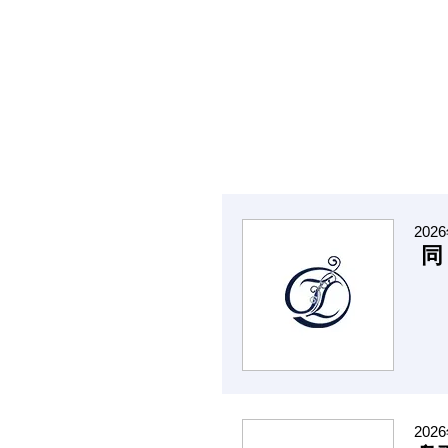
202
同
202