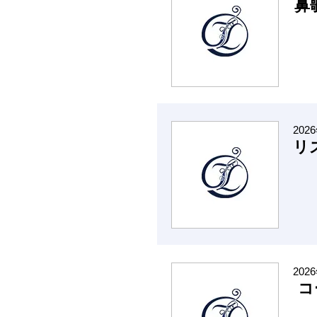
鼻
202
リ
202
コ