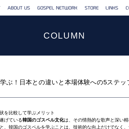
ABOUT
GOSPEL
STORE
LINKS
US
NETWORK
COLUMN
学ぶ！日本との違いと本場体験への5ステッ
状を比較して学ぶメリット
遂げている
韓国のゴスペル文化
は、その情熱的な歌声と深い精
と、韓国のゴスペルを学ぶことは、技術的な向上だけでなく、