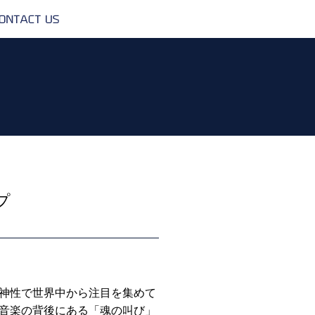
CONTACT
US
プ
神性で世界中から注目を集めて
音楽の背後にある「魂の叫び」