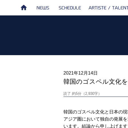
NEWS
SCHEDULE
ARTISTE /
HOME
TALENT
2021年12月14日
韓国のゴスペル文化を
読了 約5分（2,930字）
韓国のゴスペル文化と日本の現
アジア圏において独自の発展を
います。結論から申し上げます