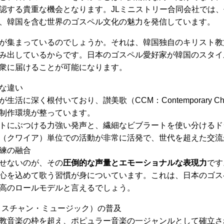
認する貴重な機会となります。JLミニストリー合同会社では
、韓国を含む世界のゴスペル文化の魅力を発信しています。
が集まっているのでしょうか。それは、韓国独自のキリスト教
み出しているからです。日本のゴスペル愛好家が韓国のスタイ
衆に届けることが可能になります。
な違い
活に深く根付いており、讃美歌（CCM：Contemporary Chris
制作環境が整っています。
トにぶつける力強い発声と、繊細なビブラートを使い分けるド
（クワイア）単位での活動が非常に活発で、世代を超えた交流
練の融合
せないのが、その
圧倒的な声量とエモーショナルな表現力
です
心を込めて歌う習慣が身についています。これは、日本のゴス
高のロールモデルと言えるでしょう。
リスチャン・ミュージック）の普及
教音楽の枠を超え、ポピュラー音楽の一ジャンルとして確立され