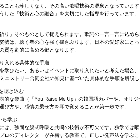
ることも珍しくなく、その高い歌唱技術の源泉となっています
うした「技術と心の融合」を大切にした指導を行っています。
祈り」そのものとして捉えられます。歌詞の一言一言に込めら
姿勢は、聴く者の心を強く揺さぶります。日本の愛好家にとっ
の質を劇的に高める鍵となります。
り入れる具体的な手順
を学びたい、あるいはイベントに取り入れたいと考えた場合、
Lミニストリー合同会社の知見に基づいた具体的な手順を解説し
曲を聴き込む
な楽曲（「You Raise Me Up」の韓国語カバーや、オリ
運び方や、感情の乗せ方を耳で覚えることが第一歩です。
から学ぶ
には、強固な腹式呼吸と共鳴の技術が不可欠です。独学では喉
プロのディレクターが在籍する教室で、正しい発声法を学ぶこ