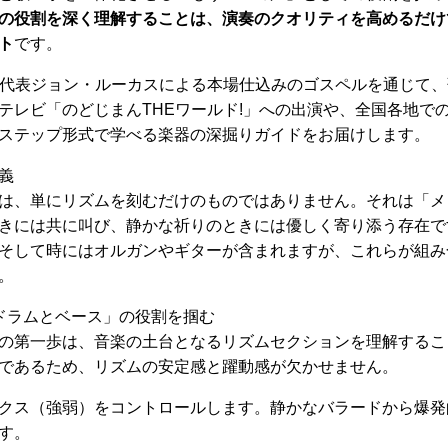
の役割を深く理解することは、演奏のクオリティを高めるだけ
ト
です。
、代表ジョン・ルーカスによる本場仕込みのゴスペルを通じて
テレビ「のどじまんTHEワールド!」への出演や、全国各地で
ステップ形式で学べる楽器の深掘りガイドをお届けします。
義
は、単にリズムを刻むだけのものではありません。それは「メ
きには共に叫び、静かな祈りのときには優しく寄り添う存在で
そして時にはオルガンやギターが含まれますが、これらが組み
。
ドラムとベース」の役割を掴む
の第一歩は、音楽の土台となるリズムセクションを理解するこ
であるため、リズムの安定感と躍動感が欠かせません。
クス（強弱）をコントロールします。静かなバラードから爆発
す。