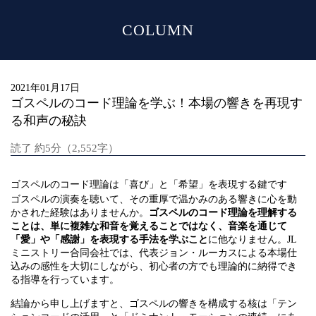
COLUMN
MENU
2021年01月17日
ゴスペルのコード理論を学ぶ！本場の響きを再現す
る和声の秘訣
読了 約5分（2,552字）
ゴスペルのコード理論は「喜び」と「希望」を表現する鍵です
ゴスペルの演奏を聴いて、その重厚で温かみのある響きに心を動
かされた経験はありませんか。
ゴスペルのコード理論を理解する
ことは、単に複雑な和音を覚えることではなく、音楽を通じて
「愛」や「感謝」を表現する手法を学ぶこと
に他なりません。JL
ミニストリー合同会社では、代表ジョン・ルーカスによる本場仕
込みの感性を大切にしながら、初心者の方でも理論的に納得でき
る指導を行っています。
結論から申し上げますと、ゴスペルの響きを構成する核は「テン