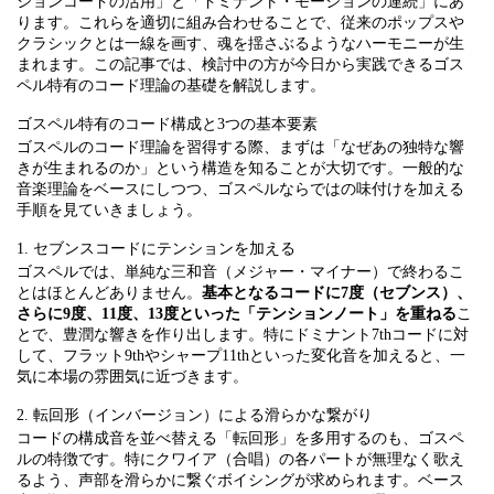
ションコードの活用」と「ドミナント・モーションの連続」にあ
ります。これらを適切に組み合わせることで、従来のポップスや
クラシックとは一線を画す、魂を揺さぶるようなハーモニーが生
まれます。この記事では、検討中の方が今日から実践できるゴス
ペル特有のコード理論の基礎を解説します。
ゴスペル特有のコード構成と3つの基本要素
ゴスペルのコード理論を習得する際、まずは「なぜあの独特な響
きが生まれるのか」という構造を知ることが大切です。一般的な
音楽理論をベースにしつつ、ゴスペルならではの味付けを加える
手順を見ていきましょう。
1. セブンスコードにテンションを加える
ゴスペルでは、単純な三和音（メジャー・マイナー）で終わるこ
とはほとんどありません。
基本となるコードに7度（セブンス）、
さらに9度、11度、13度といった「テンションノート」を重ねる
こ
とで、豊潤な響きを作り出します。特にドミナント7thコードに対
して、フラット9thやシャープ11thといった変化音を加えると、一
気に本場の雰囲気に近づきます。
2. 転回形（インバージョン）による滑らかな繋がり
コードの構成音を並べ替える「転回形」を多用するのも、ゴスペ
ルの特徴です。特にクワイア（合唱）の各パートが無理なく歌え
るよう、声部を滑らかに繋ぐボイシングが求められます。ベース