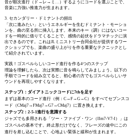
音が順次進行（ド→レ→ミ…）するようにコードを選ぶことで、
音楽に力強い推進力が生まれます。
3. セカンダリー・ドミナントの頻出
「次に進みたい」というエネルギーを生むドミナント・モーショ
ンを、曲の至る所に挿入します。本来のキー（調）にはないコー
ドを一時的に借りてくることで、感情の起伏をドラマチックに演
出できるのです。これはJLミニストリー合同会社が提供するワー
クショップでも、楽曲の盛り上がりを作る重要なテクニックとし
て紹介されています。
実践！ゴスペルらしいコード進行を作る4つのステップ
理論を理解したら、次は実際に音を鳴らしてみましょう。以下の
手順でコードを組み立てると、初心者の方でもゴスペルらしいサ
ウンドを再現しやすくなります。
ステップ1：ダイアトニックコードに7thを足す
まずは基本のコード進行（例：C→F→G→C）をすべてセブンスコ
ード（CMaj7→FMaj7→G7→CMaj7）に置き換えます。
ステップ2：2-5-1進行を意識する
ジャズでも多用される「ツー・ファイブ・ワン（IIm7-V7-I）」は
ゴスペルの基本です。終止形だけでなく、フレーズの途中にこの
進行を差し込むことで、心地よい緊張と緩和が生まれます。