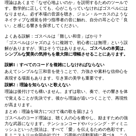
理論はあくまで「なぜ心地よいのか」を説明するためのツールで
す。数学的に正しくても、心がこもっていなければゴスペルには
なりません。必ず本場の音源を聴き、ジョン・ルーカスのような
ネイティブな感覚を持つ指導者の音に触れ、自分の耳と心で「良
い」と感じる響きを探求してください。
よくある誤解：ゴスペルは「難しい和音」ばかり？
「ゴスペルはジャズのように複雑で、初心者には無理」という誤
解がありますが、実はそうではありません。
ゴスペルの本質は、
シンプルな賛美の気持ちを最大限に増幅させることにあります。
誤解1：すべてのコードを複雑にしなければならない
あえてシンプルな三和音を使うことで、力強さや素朴な信仰心を
表現する場面もあります。引き算の美学も重要です。
誤解2：理論を知らないと歌えない
理論は後付けでも構いません。まずは歌い、奏で、その響きを体
で覚えることが先決です。後から理論が追いつくことで、再現性
が高まります。
まとめ：理論を味方につけて魂の歌を届けよう
ゴスペルのコード理論は、聴く人の心を癒やし、励ますための強
力な武器になります。テンションコードやパッシング・ディミニ
ッシュといった技法は、すべて「愛」を伝えるための色彩です。
JLミニストリー合同会社では、25周年の活動実績に基づき、こう