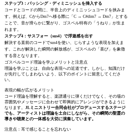
ステップ3：パッシング・ディミニッシュを挿入する
コードとコードの間に、半音上のディミニッシュコードを挟みま
す。例えば、CからDm7へ移る際に「C → C#dim7 → Dm7」とする
ことで、音が滑らかに繋がり、ゴスペル特有の「うねり」が生ま
れます。
ステップ4：サスフォー（sus4）で浮遊感を出す
解決する直前のコードでsus4を使い、じらすような表現を加えま
す。これが解決した瞬間の解放感が、ゴスペルの「喜び」を象徴
する音となります。
ゴスペルコード理論を学ぶメリットと注意点
理論を学ぶことは、自由な表現への近道です。しかし、知識だけ
が先行してしまわないよう、以下のポイントに留意してくださ
い。
表現の幅が広がるメリット
コード理論を理解すると、楽譜通りに弾くだけでなく、その場の
雰囲気やメッセージに合わせて即興的にアレンジができるように
なります。
JLミニストリー合同会社がプロデュースするステージ
でも、アーティストは理論を土台にしながら、その瞬間の聖霊の
導きや聴衆との一体感を大切に演奏しています。
注意点：耳で感じることを忘れない