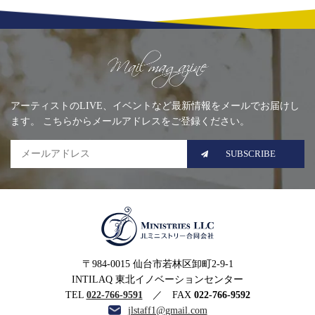
Mailing list
アーティストのLIVE、イベントなど最新情報をメールでお届けし
ます。 こちらからメールアドレスをご登録ください。
SUBSCRIBE
MINISTRIES LLC JLミニ
〒984-0015 仙台市若林区卸町2-9-1
ストリー合同会社
INTILAQ 東北イノベーションセンター
TEL
022-766-9591
／ FAX
022-766-9592
jlstaff1@gmail.com