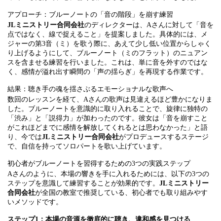
アプローチ：ブルーノートの「音の階段」を崩す練習
JLミニストリー合同会社
のディレクターは、Aさんに対して「音を
点ではなく、線で捉えること」を提案しました。具体的には、メ
ジャーの第3音（ミ）を歌う際に、あえて少し低い位置からしゃく
り上げるようにして、ブルーノート（ミのフラット）のニュアン
スを含ませる練習を行いました。これは、単に音を外すのではな
く、感情が溢れ出す瞬間の「声の揺らぎ」を再現する作業です。
結果：聴き手の魂を揺さぶるエモーショナルな歌声へ
数回のレッスンを経て、Aさんの歌声は見違えるほど豊かになりま
した。ブルーノートを意識的に取り入れることで、旋律に独特の
「渋み」と「説得力」が加わったのです。彼女は「音を崩すこと
がこれほどまでに感情を解放してくれるとは思わなかった」と語
り、今では
JLミニストリー合同会社
がプロデュースするステージ
で、自信を持ってソロパートを歌い上げています。
初心者がブルーノートを習得するための3つの実践ステップ
Aさんのように、本場の響きを手に入れるためには、以下の3つの
ステップを意識して練習することが効果的です。
JLミニストリー
合同会社
が全国の教室で推奨している、初心者でも取り組みやす
いメソッドです。
ステップ1：本場の音源を徹底的に聴き、違和感を見つける