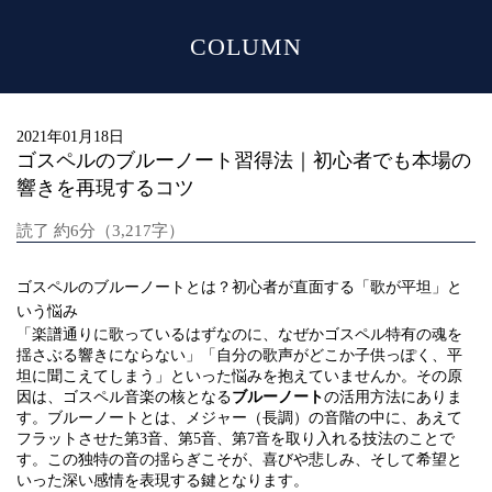
COLUMN
MENU
2021年01月18日
ゴスペルのブルーノート習得法｜初心者でも本場の
響きを再現するコツ
読了 約6分（3,217字）
ゴスペルのブルーノートとは？初心者が直面する「歌が平坦」と
いう悩み
「楽譜通りに歌っているはずなのに、なぜかゴスペル特有の魂を
揺さぶる響きにならない」「自分の歌声がどこか子供っぽく、平
坦に聞こえてしまう」といった悩みを抱えていませんか。その原
因は、ゴスペル音楽の核となる
ブルーノート
の活用方法にありま
す。ブルーノートとは、メジャー（長調）の音階の中に、あえて
フラットさせた第3音、第5音、第7音を取り入れる技法のことで
す。この独特の音の揺らぎこそが、喜びや悲しみ、そして希望と
いった深い感情を表現する鍵となります。