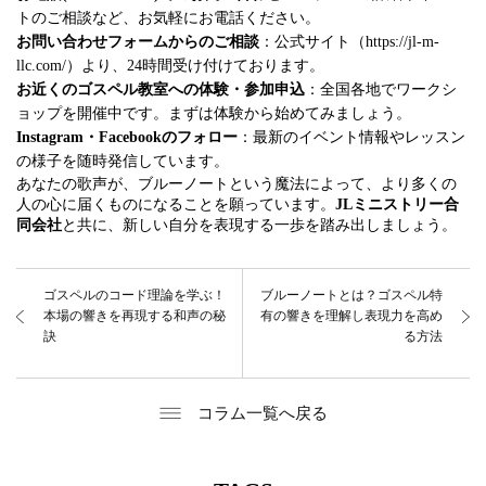
トのご相談など、お気軽にお電話ください。
お問い合わせフォームからのご相談
：公式サイト（https://jl-m-
llc.com/）より、24時間受け付けております。
お近くのゴスペル教室への体験・参加申込
：全国各地でワークシ
ョップを開催中です。まずは体験から始めてみましょう。
Instagram・Facebookのフォロー
：最新のイベント情報やレッスン
の様子を随時発信しています。
あなたの歌声が、ブルーノートという魔法によって、より多くの
人の心に届くものになることを願っています。
JLミニストリー合
同会社
と共に、新しい自分を表現する一歩を踏み出しましょう。
ゴスペルのコード理論を学ぶ！
ブルーノートとは？ゴスペル特
本場の響きを再現する和声の秘
有の響きを理解し表現力を高め
訣
る方法
コラム一覧へ戻る