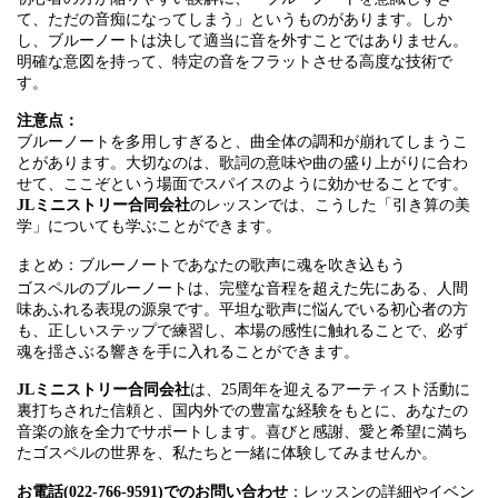
て、ただの音痴になってしまう」というものがあります。しか
し、ブルーノートは決して適当に音を外すことではありません。
明確な意図を持って、特定の音をフラットさせる高度な技術で
す。
注意点：
ブルーノートを多用しすぎると、曲全体の調和が崩れてしまうこ
とがあります。大切なのは、歌詞の意味や曲の盛り上がりに合わ
せて、ここぞという場面でスパイスのように効かせることです。
JLミニストリー合同会社
のレッスンでは、こうした「引き算の美
学」についても学ぶことができます。
まとめ：ブルーノートであなたの歌声に魂を吹き込もう
ゴスペルのブルーノートは、完璧な音程を超えた先にある、人間
味あふれる表現の源泉です。平坦な歌声に悩んでいる初心者の方
も、正しいステップで練習し、本場の感性に触れることで、必ず
魂を揺さぶる響きを手に入れることができます。
JLミニストリー合同会社
は、25周年を迎えるアーティスト活動に
裏打ちされた信頼と、国内外での豊富な経験をもとに、あなたの
音楽の旅を全力でサポートします。喜びと感謝、愛と希望に満ち
たゴスペルの世界を、私たちと一緒に体験してみませんか。
お電話(022-766-9591)でのお問い合わせ
：レッスンの詳細やイベン