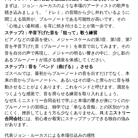
まずは、ジョン・ルーカスのような本場のアーティストの歌声を
聴き込みましょう。「ドレミ」の音階から少し外れているように
聞こえる箇所が、ブルーノートである可能性が高いです。その
「心地よい違和感」を耳に焼き付けることが第一歩です。
ステップ2：半音下げた音を「狙って」歌う練習
ピアノなどの楽器を使い、メジャースケールの第3音、第5音、第7
音を半音下げた音（ブルーノート）を単音で出してみます。その
音を自分の声で再現し、メジャーの明るい響きの中に、少し影の
あるブルーノートが混ざる感覚を体感してください。
ステップ3：音を「ベンド（曲げる）」させる
ゴスペルでは、最初からブルーノートの音を出すだけでなく、本
来の音からブルーノートへ、あるいはその逆へと滑らかに音を移
動させることがよくあります。これをベンドと呼びます。溜息を
つくような感覚で、音を滑らせる練習を取り入れましょう。
なぜJLミニストリー合同会社で学ぶと本場の響きが身につくのか
ブルーノートの習得は、独学では「単なる音痴」との区別がつき
にくく、挫折してしまう方も少なくありません。
JLミニストリー
合同会社
には、初心者が着実にステップアップできる独自の強み
があります。
代表ジョン・ルーカスによる本場仕込みの感性