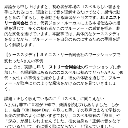
結論から申し上げますと、初心者が本場のゴスペルらしい響きを
手に入れるには、理論として音を理解するだけでなく、感情の動
きと音の「ずらし」を連動させる練習が不可欠です。
JLミニスト
リー合同会社
では、代表ジョン・ルーカスによる本場仕込みの指
導を通じて、多くの初心者がこのブルーノートの感覚を掴み、劇
的な変化を遂げています。本記事では、具体的なケーススタディ
を交えながら、ブルーノートを自分のものにするための手順を詳
しく解説します。
【ケーススタディ】JLミニストリー合同会社のワークショップで
変わったAさんの事例
ここでは、実際に
JLミニストリー合同会社
のワークショップに参
加した、合唱経験はあるもののゴスペルは初めてだったAさん（40
代・女性）の事例をご紹介します。彼女の体験を通じて、ブルー
ノートが歌声にどのような魔法をかけるのかを見ていきましょ
う。
課題：正しく歌えているのに「ゴスペル」に聞こえない
Aさんは非常に音程が正確で、楽譜を読む力もありました。しか
し、名曲「Oh Happy Day」を歌った際、その歌声はまるで学校の
音楽の授業のように整いすぎており、ゴスペル特有の「熱量」や
「深み」が感じられませんでした。彼女自身も「正解の音をなぞ
っているだけで、心に響く歌にならない」と悩んでいました。