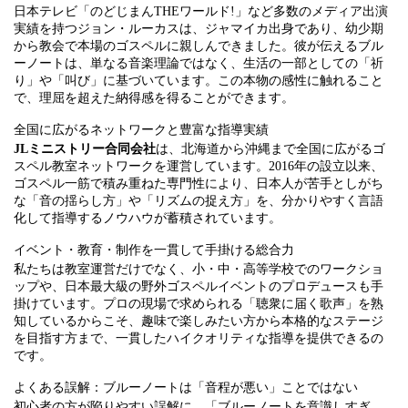
日本テレビ「のどじまんTHEワールド!」など多数のメディア出演
実績を持つジョン・ルーカスは、ジャマイカ出身であり、幼少期
から教会で本場のゴスペルに親しんできました。彼が伝えるブル
ーノートは、単なる音楽理論ではなく、生活の一部としての「祈
り」や「叫び」に基づいています。この本物の感性に触れること
で、理屈を超えた納得感を得ることができます。
全国に広がるネットワークと豊富な指導実績
JLミニストリー合同会社
は、北海道から沖縄まで全国に広がるゴ
スペル教室ネットワークを運営しています。2016年の設立以来、
ゴスペル一筋で積み重ねた専門性により、日本人が苦手としがち
な「音の揺らし方」や「リズムの捉え方」を、分かりやすく言語
化して指導するノウハウが蓄積されています。
イベント・教育・制作を一貫して手掛ける総合力
私たちは教室運営だけでなく、小・中・高等学校でのワークショ
ップや、日本最大級の野外ゴスペルイベントのプロデュースも手
掛けています。プロの現場で求められる「聴衆に届く歌声」を熟
知しているからこそ、趣味で楽しみたい方から本格的なステージ
を目指す方まで、一貫したハイクオリティな指導を提供できるの
です。
よくある誤解：ブルーノートは「音程が悪い」ことではない
初心者の方が陥りやすい誤解に、「ブルーノートを意識しすぎ